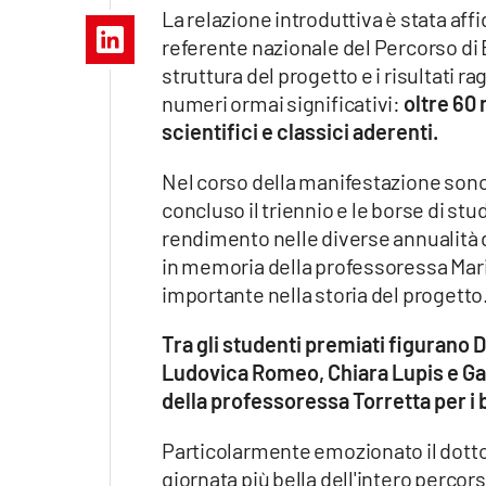
Apple
La relazione introduttiva è stata af
referente nazionale del Percorso di 
struttura del progetto e i risultati 
numeri ormai significativi:
oltre 60 
Vai
scientifici e classici aderenti.
Nel corso della manifestazione sono 
concluso il triennio e le borse di stu
rendimento nelle diverse annualità d
in memoria della professoressa Mari
importante nella storia del progetto
Tra gli studenti premiati figurano 
Ludovica Romeo, Chiara Lupis e Gabr
della professoressa Torretta per i br
Particolarmente emozionato il dott
giornata più bella dell'intero percor