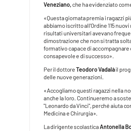
Veneziano,
che ha evidenziato come i
«Questa giornata premia i ragazzi pi
abbiamo iscritto all'Ordine 115 nuovi
risultati universitari avevano freque
dimostrazione che non si tratta solt
formativo capace di accompagnare gl
consapevole e di successo».
Per il dottore
Teodoro Vadalà
il pro
delle nuove generazioni.
«Accogliamo questi ragazzi nella no
anche la loro. Continueremo a sosten
"Leonardo da Vinci", perché aiuta co
Medicina e Chirurgia».
La dirigente scolastica
Antonella Bo