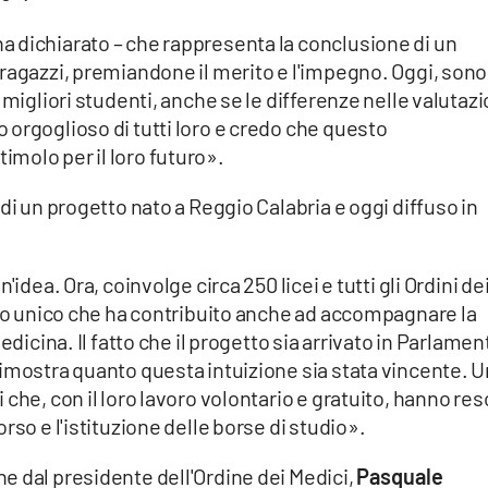
 dichiarato – che rappresenta la conclusione di un
ragazzi, premiandone il merito e l'impegno. Oggi, sono
 migliori studenti, anche se le differenze nelle valutazi
orgoglioso di tutti loro e credo che questo
molo per il loro futuro».
di un progetto nato a Reggio Calabria e oggi diffuso in
idea. Ora, coinvolge circa 250 licei e tutti gli Ordini de
ico unico che ha contribuito anche ad accompagnare la
edicina. Il fatto che il progetto sia arrivato in Parlamen
imostra quanto questa intuizione sia stata vincente. U
che, con il loro lavoro volontario e gratuito, hanno res
rso e l'istituzione delle borse di studio».
e dal presidente dell'Ordine dei Medici,
Pasquale