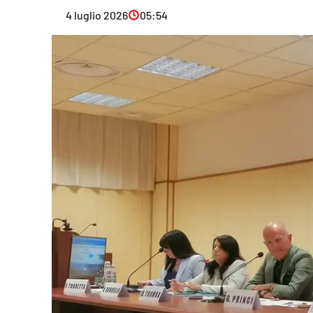
Eventi
4 luglio 2026
05:54
Sport
Streaming
LaC TV
Lac Network
LaC OnAir
LaC
Network
lacplay.it
lactv.it