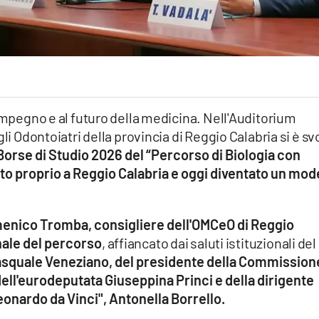
'impegno e al futuro della medicina. Nell'Auditorium
li Odontoiatri della provincia di Reggio Calabria si è sv
orse di Studio 2026 del “Percorso di Biologia con
o proprio a Reggio Calabria e oggi diventato un mod
enico Tromba, consigliere dell'OMCeO di Reggio
nale del percorso
, affiancato dai saluti istituzionali del
squale Veneziano, del presidente della Commission
ell'eurodeputata Giuseppina Princi e della dirigente
eonardo da Vinci", Antonella Borrello.