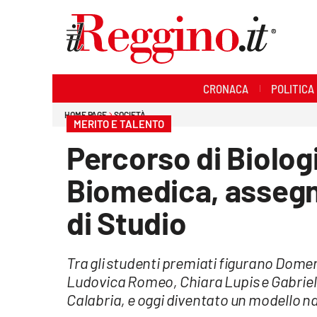
Sezioni
CRONACA
POLITICA
Cronaca
HOME PAGE
SOCIETÀ
MERITO E TALENTO
Politica
Percorso di Biolog
Sanità
Biomedica, assegn
Ambiente
di Studio
Società
Tra gli studenti premiati figurano Domen
Cultura
Ludovica Romeo, Chiara Lupis e Gabriele
Calabria, e oggi diventato un modello n
Economia e lavoro