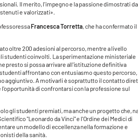
sionali. Il merito, l'impegno e la passione dimostrati da
stenuti e valorizzati».
professoressa
Francesca Torretta
, che ha confermato il
to oltre 200 adesioni al percorso, mentre a livello
gli studenti coinvolti. La sperimentazione ministeriale
presto si possa arrivare all'istituzione definitiva
Gli studenti affrontano con entusiasmo questo percorso,
aggiuntivo. A motivarli è soprattutto il contatto dire
 e l'opportunità di confrontarsi con la professione sul
olo gli studenti premiati, ma anche un progetto che, n
 Scientifico "Leonardo da Vinci" e l'Ordine dei Medici di
entare un modello di eccellenza nella formazione e
onisti della sanità.