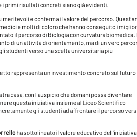
 primi risultati concreti siano già evidenti.
ù meritevoli e conferma il valore del percorso. Quest'a
 medici e molti di coloro che hanno conseguito i miglior
ntato il percorso di Biologia con curvatura biomedica. 
anto di un'attività di orientamento, ma di un vero perco
i studenti verso una scelta universitaria più
getto rappresenta un investimento concreto sul futuro
stra casa, con l'auspicio che domani possa diventare
ere questa iniziativa insieme al Liceo Scientifico
ncretamente gli studenti ad affrontare il percorso ver
rrello
ha sottolineato il valore educativo dell'iniziativa