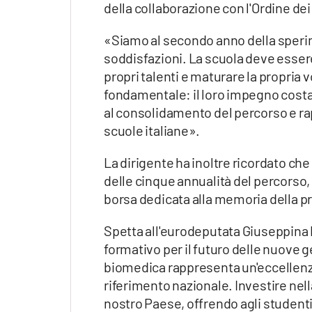
della collaborazione con l'Ordine dei
«Siamo al secondo anno della speri
soddisfazioni. La scuola deve essere
propri talenti e maturare la propria 
fondamentale: il loro impegno costa
al consolidamento del percorso e rap
scuole italiane».
La dirigente ha inoltre ricordato ch
delle cinque annualità del percorso,
borsa dedicata alla memoria della 
Spetta all'eurodeputata Giuseppina P
formativo per il futuro delle nuove g
biomedica rappresenta un'eccellenza
riferimento nazionale. Investire nell
nostro Paese, offrendo agli student