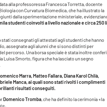
fidata alla professoressa Francesca Torretta, docente
Biologia con Curvatura Biomedica, che ha illustrato la
raggiunti dalla sperimentazione ministeriale, evidenzia
mila studenti coinvolti a livello nazionale e circa 250 l
stati consegnati gli attestati agli studenti che hanno
dio, assegnate agli alunni che si sono distinti per
el percorso. Una borsa speciale è stata inoltre conferi
a Luisa Smorto, figura che ha lasciato un segno
.
Domenico Marra, Matteo Fallara, Diana Karol Chilà,
iele Manca, ai quali sono stati rivolti i complimenti
illanti risultati conseguiti.
or
Domenico Tromba
, che ha definito la cerimonia «la
so».