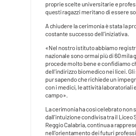
proprie scelte universitarie e profes
questi ragazzi meritano di essere so
A chiudere la cerimonia è stata la 
costante successo dell'iniziativa.
«Nel nostro istituto abbiamo registra
nazionale sono ormai più di 60 mila 
procede molto bene e confidiamo che 
dell'indirizzo biomedico nei licei. 
pur sapendo che richiede un impegno 
con i medici, le attività laboratoriali
campo».
La cerimonia ha così celebrato non s
dall'intuizione condivisa tra il Liceo
Reggio Calabria, continua a rappres
nell'orientamento dei futuri professi