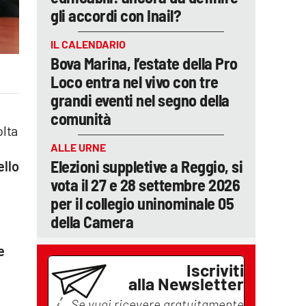
gli accordi con Inail?
IL CALENDARIO
Bova Marina, l’estate della Pro
Loco entra nel vivo con tre
grandi eventi nel segno della
comunità
olta
ALLE URNE
Elezioni suppletive a Reggio, si
ello
vota il 27 e 28 settembre 2026
per il collegio uninominale 05
della Camera
e
Iscriviti
alla Newsletter
Se vuoi ricevere gratuitamente