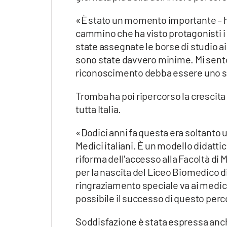
«È stato un momento importante – ha
cammino che ha visto protagonisti i 
state assegnate le borse di studio ai
sono state davvero minime. Mi sento 
riconoscimento debba essere uno sti
Tromba ha poi ripercorso la crescita 
tutta Italia.
«Dodici anni fa questa era soltanto un'
Medici italiani. È un modello didatt
riforma dell'accesso alla Facoltà di M
per la nascita del Liceo Biomedico d
ringraziamento speciale va ai medici 
possibile il successo di questo perco
Soddisfazione è stata espressa anch