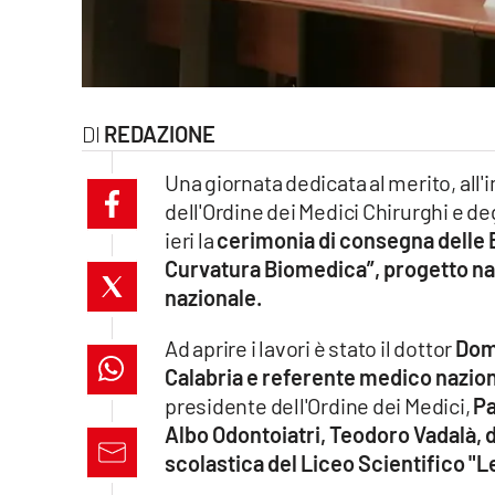
laconair.it
lacitymag.it
REDAZIONE
ilreggino.it
Una giornata dedicata al merito, all
cosenzachannel.it
dell'Ordine dei Medici Chirurghi e deg
ieri la
cerimonia di consegna delle B
ilvibonese.it
Curvatura Biomedica”, progetto nat
catanzarochannel.it
nazionale.
Ad aprire i lavori è stato il dottor
Dom
lacapitalenews.it
Calabria e referente medico nazio
presidente dell'Ordine dei Medici,
Pa
App
Albo Odontoiatri, Teodoro Vadalà, d
Android
scolastica del Liceo Scientifico "L