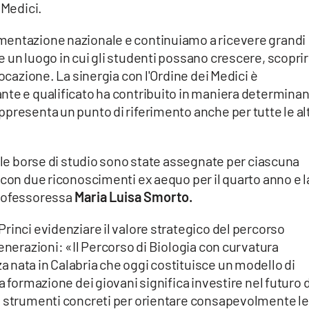
 Medici.
mentazione nazionale e continuiamo a ricevere grandi
 un luogo in cui gli studenti possano crescere, scoprir
vocazione. La sinergia con l'Ordine dei Medici è
nte e qualificato ha contribuito in maniera determina
presenta un punto di riferimento anche per tutte le al
e le borse di studio sono state assegnate per ciascuna
 con due riconoscimenti ex aequo per il quarto anno e l
professoressa
Maria Luisa Smorto.
rinci evidenziare il valore strategico del percorso
enerazioni: «Il Percorso di Biologia con curvatura
 nata in Calabria che oggi costituisce un modello di
a formazione dei giovani significa investire nel futuro 
i strumenti concreti per orientare consapevolmente le