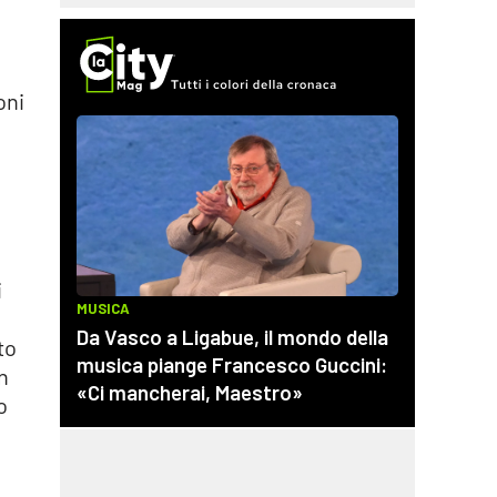
oni
i
to
n
o