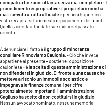
occupato a fine anni ottanta senza mai completare il
procedimento espropriativo
; il
proprietario non ha
LACITYMAG.IT
mai ricevuto un atto ufficiale
e per anni ha persino
ILREGGINO.IT
visto recapitarsi la richiesta di pagamento dei tributi.
Quella vicenda affonda le sue radici nel passato
COSENZACHANNEL.IT
remoto.
ILVIBONESE.IT
A denunciare il fatto è il
gruppo di minoranza
CATANZAROCHANNEL.IT
consiliare Rinnoviamo Caulonia
. «Ciò che invece
LACAPITALENEWS.IT
appartiene al presente – sostiene l’opposizione
cauloniese - è
la scelta di questa amministrazione di
non difendersi in giudizio. Di fronte a una causa che
App
metteva a rischio un immobile scolastico e
ANDROID
impegnava le finanze comunali per cifre
potenzialmente importanti, l’amministrazione
APPLE
Cagliuso ha scelto di non costituirsi in giudizio.
Nessun avvocato nominato, nessuna memoria