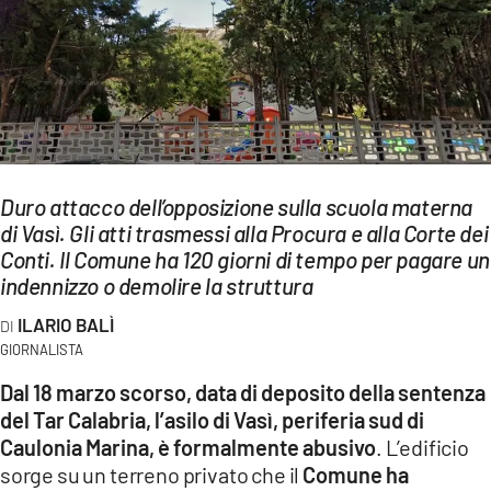
EVENTI
SPORT
Streaming
LAC TV
Duro attacco dell’opposizione sulla scuola materna
LAC NETWORK
di Vasì. Gli atti trasmessi alla Procura e alla Corte dei
Conti. Il Comune ha 120 giorni di tempo per pagare un
LAC ONAIR
indennizzo o demolire la struttura
ILARIO BALÌ
LaC
Network
GIORNALISTA
LACPLAY.IT
Dal 18 marzo scorso, data di deposito della sentenza
del Tar Calabria, l’asilo di Vasì, periferia sud di
LACTV.IT
Caulonia Marina, è formalmente abusivo
. L’edificio
sorge su un terreno privato che il
Comune ha
LACONAIR.IT