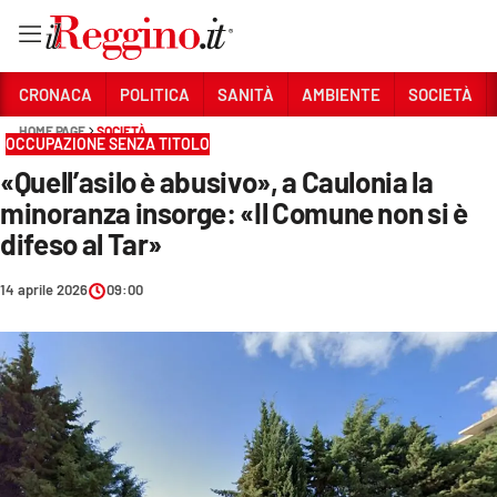
Vai
CRONACA
POLITICA
SANITÀ
AMBIENTE
SOCIETÀ
HOME PAGE
SOCIETÀ
OCCUPAZIONE SENZA TITOLO
Sezioni
«Quell’asilo è abusivo», a Caulonia la
CRONACA
minoranza insorge: «Il Comune non si è
POLITICA
difeso al Tar»
SANITÀ
14 aprile 2026
09:00
AMBIENTE
SOCIETÀ
CULTURA
ECONOMIA E LAVORO