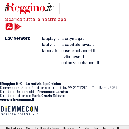
Scarica tutte le nostre app!
LaC Network
lacplay.it
lacitymag.it
lactv.it
lacapitalenews.it
laconair.it
cosenzachannel.it
ilvibonese.it
catanzarochannel.it
ilReggino.it © – La notizia è più vicina
Diemmecom Società Editoriale - reg. trib. VV 21/11/2019 n°2 - R.O.C. 4049
Direttore Responsabile
Francesco Laratta
Direttore Editoriale
Maria Grazia Falduto
www.diemmecom.it
Redazione
Segnala alla redazione
Privacy
Cookie policy
Note legali