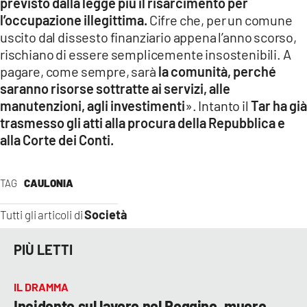
previsto dalla legge più il risarcimento per
l’occupazione illegittima.
Cifre che, per un comune
uscito dal dissesto finanziario appena l’anno scorso,
rischiano di essere semplicemente insostenibili. A
pagare, come sempre, sarà
la comunità, perché
saranno risorse sottratte ai servizi, alle
manutenzioni, agli investimenti
». Intanto il
Tar ha già
trasmesso gli atti alla procura della Repubblica e
alla Corte dei Conti.
TAG
CAULONIA
Società
Tutti gli articoli di
PIÙ LETTI
IL DRAMMA
Incidente sul lavoro nel Reggino, muore