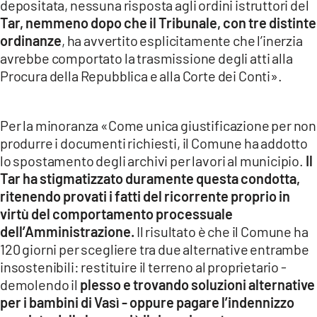
depositata, nessuna risposta agli ordini istruttori del
Tar, nemmeno dopo che il Tribunale, con tre distinte
ordinanze
, ha avvertito esplicitamente che l’inerzia
avrebbe comportato la trasmissione degli atti alla
Procura della Repubblica e alla Corte dei Conti».
Per la minoranza «Come unica giustificazione per non
produrre i documenti richiesti, il Comune ha addotto
lo spostamento degli archivi per lavori al municipio.
Il
Tar ha stigmatizzato duramente questa condotta,
ritenendo provati i fatti del ricorrente proprio in
virtù del comportamento processuale
dell’Amministrazione.
Il risultato è che il Comune ha
120 giorni per scegliere tra due alternative entrambe
insostenibili: restituire il terreno al proprietario -
demolendo il
plesso e trovando soluzioni alternative
per i bambini di Vasì - oppure pagare l’indennizzo