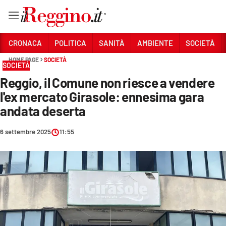
Vai
CRONACA
POLITICA
SANITÀ
AMBIENTE
SOCIETÀ
HOME PAGE
SOCIETÀ
SOCIETÀ
Sezioni
Reggio, il Comune non riesce a vendere
CRONACA
l'ex mercato Girasole: ennesima gara
POLITICA
andata deserta
SANITÀ
6 settembre 2025
11:55
AMBIENTE
SOCIETÀ
CULTURA
ECONOMIA E LAVORO