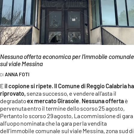
EVENTI
SPORT
Streaming
LAC TV
Nessuna offerta economica per l'immobile comunale
LAC NETWORK
sul viale Messina
LAC ONAIR
ANNA FOTI
E
il copione si ripete. Il Comune di Reggio Calabria ha
LaC
riprovato,
senza successo, e vendere all’asta il
Network
degradato
ex mercato Girasole
.
Nessuna offerta
è
LACPLAY.IT
pervenuta entro il termine dello scorso 25 agosto,
Pertanto lo scorso 29 agosto, La commissione di gara
LACTV.IT
all’uopo nominata che la gara per la vendita
dell’immobile comunale sul viale Messina, zona sud di
LACONAIR.IT