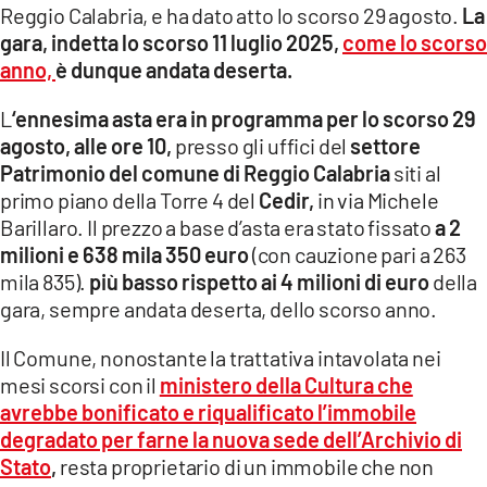
Reggio Calabria, e ha dato atto lo scorso 29 agosto.
La
LACITYMAG.IT
gara, indetta lo scorso 11 luglio 2025,
come lo scorso
anno,
è dunque andata deserta.
ILREGGINO.IT
L
‘ennesima asta era in programma per lo scorso 29
COSENZACHANNEL.IT
agosto, alle ore 10,
presso gli uffici del
settore
Patrimonio del comune di Reggio Calabria
siti al
ILVIBONESE.IT
primo piano della Torre 4 del
Cedir,
in via Michele
Barillaro. Il prezzo a base d’asta era stato fissato
a 2
CATANZAROCHANNEL.IT
milioni e 638 mila 350 euro
(con cauzione pari a 263
LACAPITALENEWS.IT
mila 835).
più basso rispetto ai 4 milioni di euro
della
gara, sempre andata deserta, dello scorso anno.
App
Il Comune, nonostante la trattativa intavolata nei
ANDROID
mesi scorsi con il
ministero della Cultura che
avrebbe bonificato e riqualificato l’immobile
APPLE
degradato per farne la nuova sede dell’Archivio di
Stato
,
resta proprietario di un immobile che non