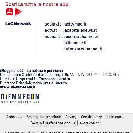
Scarica tutte le nostre app!
LaC Network
lacplay.it
lacitymag.it
lactv.it
lacapitalenews.it
laconair.it
cosenzachannel.it
ilvibonese.it
catanzarochannel.it
ilReggino.it © – La notizia è più vicina
Diemmecom Società Editoriale - reg. trib. VV 21/11/2019 n°2 - R.O.C. 4049
Direttore Responsabile
Francesco Laratta
Direttore Editoriale
Maria Grazia Falduto
www.diemmecom.it
Redazione
Segnala alla redazione
Privacy
Cookie policy
Note legali
Gestisci preferenze cookie
Lavora con noi
Copyright © 2014-2026 Diemmecom Società Editoriale - Tutti i diritti sono riservati