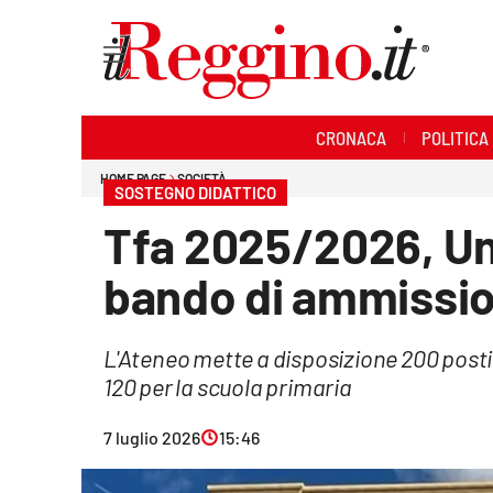
Sezioni
CRONACA
POLITICA
Cronaca
HOME PAGE
SOCIETÀ
SOSTEGNO DIDATTICO
Politica
Tfa 2025/2026, Un
Sanità
bando di ammissi
Ambiente
L'Ateneo mette a disposizione 200 posti c
Società
120 per la scuola primaria
Cultura
7 luglio 2026
15:46
Economia e lavoro