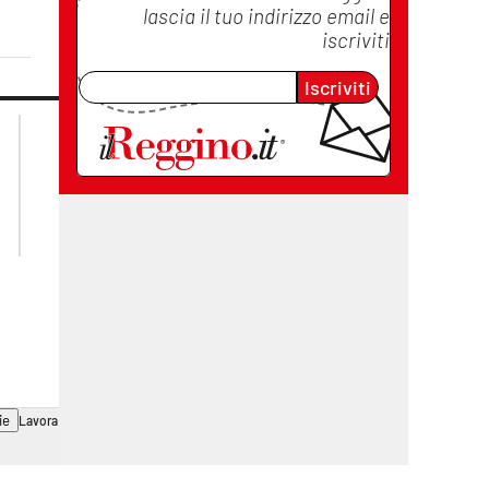
lascia il tuo indirizzo email e
iscriviti
Iscriviti
lacplay.it
lacitymag.it
lactv.it
lacapitalenews.it
laconair.it
cosenzachannel.it
ilvibonese.it
catanzarochannel.it
ie
Lavora con noi