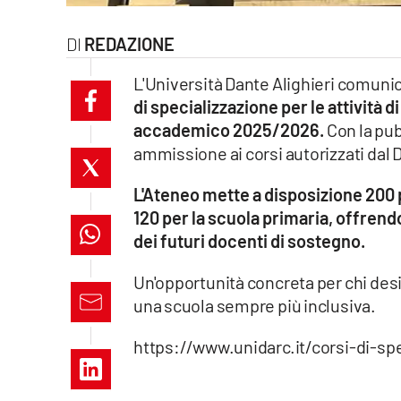
laconair.it
REDAZIONE
lacitymag.it
L'Università Dante Alighieri comunic
di specializzazione per le attività d
ilreggino.it
accademico 2025/2026.
Con la pub
ammissione ai corsi autorizzati dal 
cosenzachannel.it
L'Ateneo mette a disposizione 200 po
ilvibonese.it
120 per la scuola primaria, offren
catanzarochannel.it
dei futuri docenti di sostegno.
Un'opportunità concreta per chi desi
lacapitalenews.it
una scuola sempre più inclusiva.
App
https://www.unidarc.it/corsi-di-spe
Android