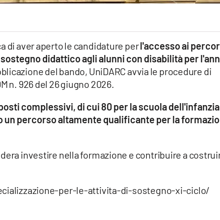
a di aver aperto le candidature per
l'accesso ai percor
i sostegno didattico agli alunni con disabilità per l'an
blicazione del bando, UniDARC avvia le procedure di
DM n. 926 del 26 giugno 2026.
sti complessivi, di cui 80 per la scuola dell'infanzia
do un percorso altamente qualificante per la formazi
dera investire nella formazione e contribuire a costrui
cializzazione-per-le-attivita-di-sostegno-xi-ciclo/