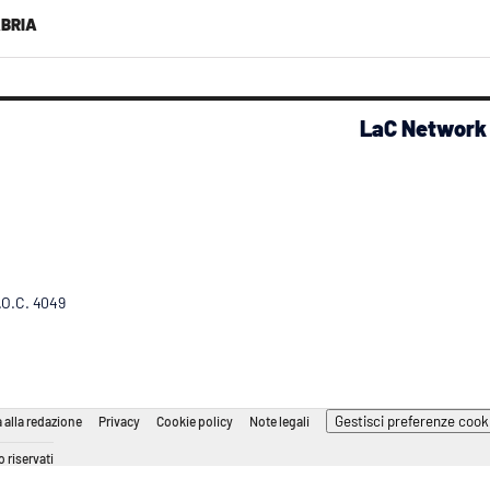
ABRIA
LaC Network
R.O.C. 4049
Gestisci preferenze cook
 alla redazione
Privacy
Cookie policy
Note legali
 riservati