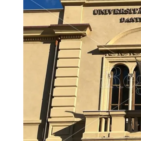
Eventi
Sport
Streaming
LaC TV
Lac Network
LaC OnAir
LaC
Network
lacplay.it
lactv.it