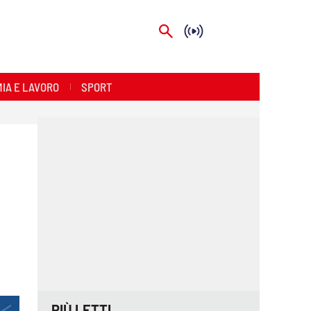
IA E LAVORO
SPORT
PIÙ LETTI