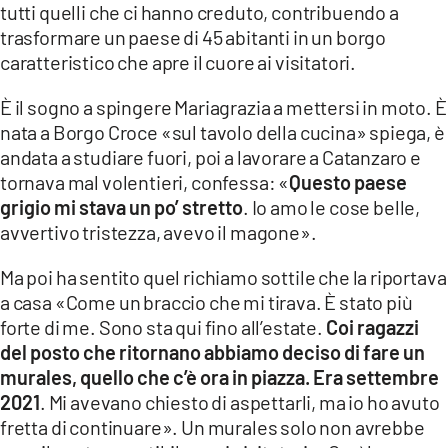
tutti quelli che ci hanno creduto, contribuendo a
trasformare un paese di 45 abitanti in un borgo
caratteristico che apre il cuore ai visitatori.
È il sogno a spingere Mariagrazia a mettersi in moto. È
nata a Borgo Croce «sul tavolo della cucina» spiega, è
andata a studiare fuori, poi a lavorare a Catanzaro e
tornava mal volentieri, confessa: «
Questo paese
grigio mi stava un po’ stretto
. Io amo le cose belle,
avvertivo tristezza, avevo il magone».
Ma poi ha sentito quel richiamo sottile che la riportava
a casa «Come un braccio che mi tirava. È stato più
forte di me. Sono sta qui fino all’estate.
Coi ragazzi
del posto che ritornano abbiamo deciso di fare un
murales, quello che c’è ora in piazza. Era settembre
2021
. Mi avevano chiesto di aspettarli, ma io ho avuto
fretta di continuare». Un murales solo non avrebbe