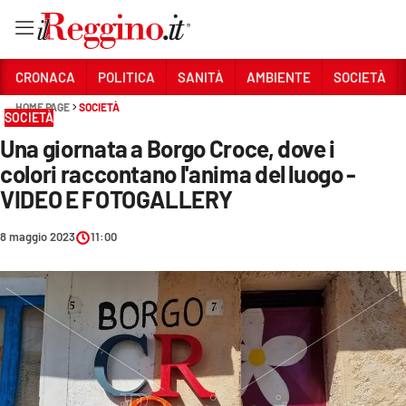
Vai
CRONACA
POLITICA
SANITÀ
AMBIENTE
SOCIETÀ
HOME PAGE
SOCIETÀ
SOCIETÀ
Sezioni
Una giornata a Borgo Croce, dove i
CRONACA
colori raccontano l'anima del luogo -
POLITICA
VIDEO E FOTOGALLERY
SANITÀ
8 maggio 2023
11:00
AMBIENTE
SOCIETÀ
CULTURA
ECONOMIA E LAVORO