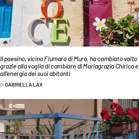
EVENTI
SPORT
Streaming
LAC TV
Il paesino, vicino Fiumara di Muro, ha cambiato volto
LAC NETWORK
grazie alla voglia di cambiare di Mariagrazia Chirico e
all'energia dei suoi abitanti
LAC ONAIR
GABRIELLA LAX
LaC
Network
LACPLAY.IT
LACTV.IT
LACONAIR.IT