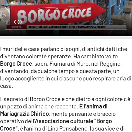
LACITYMAG.IT
ILREGGINO.IT
COSENZACHANNEL.IT
I muri delle case parlano di sogni, di antichi detti che
ILVIBONESE.IT
diventano colorate speranze. Ha cambiato volto
CATANZAROCHANNEL.IT
Borgo Croce
, sopra Fiumara di Muro, nel Reggino,
diventando, da qualche tempo a questa parte, un
LACAPITALENEWS.IT
luogo accogliente in cui ciascuno può respirare aria di
casa.
App
Il segreto di Borgo Croce è che dietro a ogni colore c’è
ANDROID
un pezzo di anima che racconta.
È l’anima di
Mariagrazia Chirico
, mente pensante e braccio
APPLE
operativo dell’
Associazione culturale “Borgo
Croce”
, è l’anima di Lina Pensabene, la sua vice e di