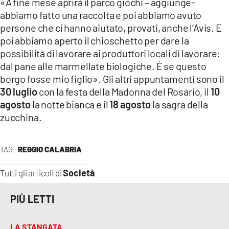
«A fine mese aprirà il parco giochi – aggiunge-
abbiamo fatto una raccolta e poi abbiamo avuto
persone che ci hanno aiutato, provati, anche l’Avis. E
poi abbiamo aperto il chioschetto per dare la
possibilità di lavorare ai produttori locali di lavorare:
dal pane alle marmellate biologiche. È se questo
borgo fosse mio figlio». Gli altri appuntamenti sono il
30 luglio
con la festa della Madonna del Rosario, il
10
agosto
la notte bianca e il
18 agosto
la sagra della
zucchina.
TAG
REGGIO CALABRIA
Società
Tutti gli articoli di
PIÙ LETTI
LA STANGATA