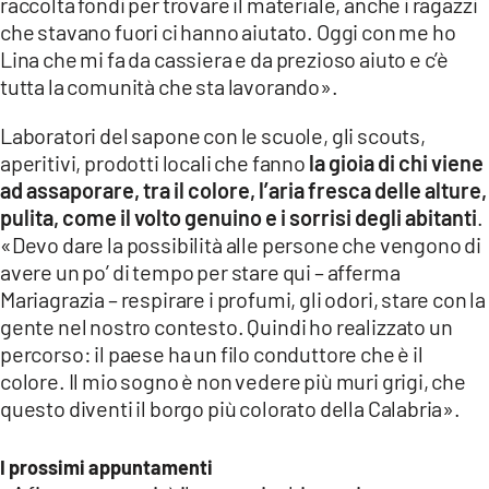
raccolta fondi per trovare il materiale, anche i ragazzi
che stavano fuori ci hanno aiutato. Oggi con me ho
Lina che mi fa da cassiera e da prezioso aiuto e c’è
tutta la comunità che sta lavorando».
Laboratori del sapone con le scuole, gli scouts,
aperitivi, prodotti locali che fanno
la gioia di chi viene
ad assaporare, tra il colore, l’aria fresca delle alture,
pulita, come il volto genuino e i sorrisi degli abitanti
.
«Devo dare la possibilità alle persone che vengono di
avere un po’ di tempo per stare qui – afferma
Mariagrazia – respirare i profumi, gli odori, stare con la
gente nel nostro contesto. Quindi ho realizzato un
percorso: il paese ha un filo conduttore che è il
colore. Il mio sogno è non vedere più muri grigi, che
questo diventi il borgo più colorato della Calabria».
I prossimi appuntamenti