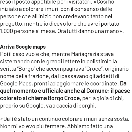
reso il posto appetibile per i visitatori. «Così ho
iniziato a colorare i muri, con il consenso delle
persone che all’inizio non credevano tanto nel
progetto, mentre io dicevo loro che avrei portato
1.000 persone al mese. Ora tutti danno una mano».
Arriva Google maps
Poi il caso vuole che, mentre Mariagrazia stava
sistemando con le grandi lettere in polistirolo la
scritta “Borgo” che accompagnava “Croce”, originario
nome della frazione, da lì passavano gli addetti di
Google Maps, pronti ad aggiornare le coordinate.
Da
quel momento è ufficiale anche al Comune: il paese
colorato si chiama Borgo Croce
, per la gioia di chi,
proprio su Google, va a caccia di borghi.
«Da lì è stato un continuo colorare i muri senza sosta.
Non mi volevo più fermare. Abbiamo fatto una