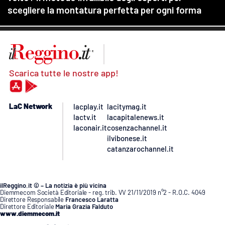
Scarica tutte le nostre app!
LaC Network
lacplay.it
lacitymag.it
lactv.it
lacapitalenews.it
laconair.it
cosenzachannel.it
ilvibonese.it
catanzarochannel.it
ilReggino.it © – La notizia è più vicina
Diemmecom Società Editoriale - reg. trib. VV 21/11/2019 n°2 - R.O.C. 4049
Direttore Responsabile
Francesco Laratta
Direttore Editoriale
Maria Grazia Falduto
www.diemmecom.it