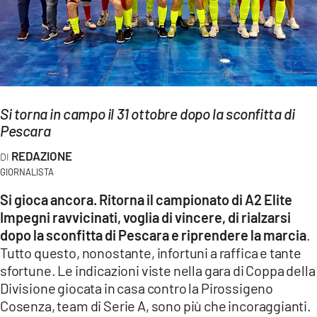
EVENTI
SPORT
Streaming
Si torna in campo il 31 ottobre dopo la sconfitta di
LAC TV
Pescara
LAC NETWORK
REDAZIONE
LAC ONAIR
GIORNALISTA
Si gioca ancora. Ritorna il campionato di A2 Elite
LaC
Impegni ravvicinati, voglia di vincere, di rialzarsi
Network
dopo la sconfitta di Pescara e riprendere la marcia
.
LACPLAY.IT
Tutto questo, nonostante, infortuni a raffica e tante
sfortune. Le indicazioni viste nella gara di Coppa della
LACTV.IT
Divisione giocata in casa contro la Pirossigeno
Cosenza, team di Serie A, sono più che incoraggianti.
LACONAIR.IT