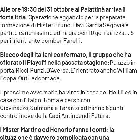
Alle ore 19:30 del 31 ottobre al Palattinà arriva il
LACITYMAG.IT
forte Itria
. Operazione aggancio per la preparata
formazione di Mister Bruno. Davi Garcia Segovia è
ILREGGINO.IT
partito carichissimo ed ha già ben 10 gol realizzati. 5
COSENZACHANNEL.IT
per il rientrante bomber Fanelli.
ILVIBONESE.IT
Blocco degli italiani confermato, il gruppo che ha
sfiorato il Playoff nella passata stagione
:Palazzo in
CATANZAROCHANNEL.IT
porta,Ricci,Punzi,D’Aversa.E’ rientrato anche William
Foppa.Out Laddomada.
LACAPITALENEWS.IT
Il prossimo avversario ha vinto in casa del Melilli ed in
App
casa con l’Italpol Roma e perso con
Giovinazzo,Sulmona e Taranto ed hanno 6 punti
ANDROID
contro i nove della Cadi Antincendi Futura.
APPLE
I Mister Martino ed Honorio fanno i conti: la
situazione è davvero complicata con una