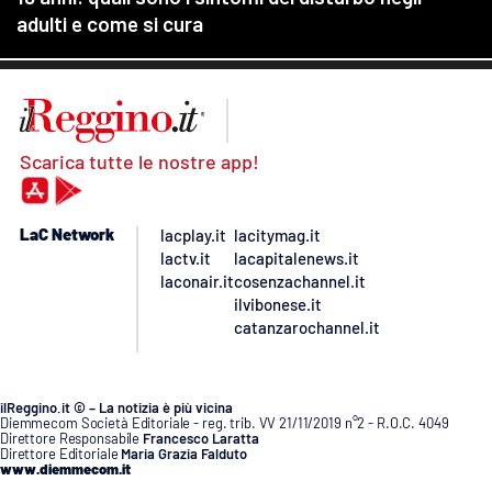
Scarica tutte le nostre app!
LaC Network
lacplay.it
lacitymag.it
lactv.it
lacapitalenews.it
laconair.it
cosenzachannel.it
ilvibonese.it
catanzarochannel.it
ilReggino.it © – La notizia è più vicina
Diemmecom Società Editoriale - reg. trib. VV 21/11/2019 n°2 - R.O.C. 4049
Direttore Responsabile
Francesco Laratta
Direttore Editoriale
Maria Grazia Falduto
www.diemmecom.it