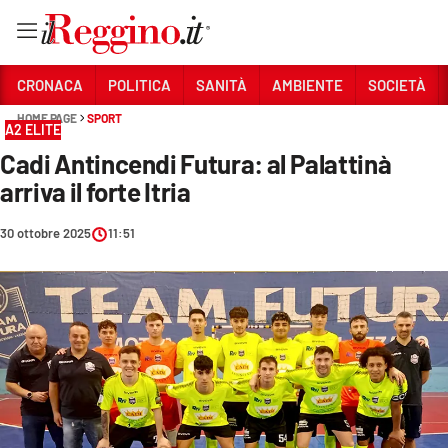
Vai
CRONACA
POLITICA
SANITÀ
AMBIENTE
SOCIETÀ
HOME PAGE
SPORT
A2 ELITE
Sezioni
Cadi Antincendi Futura: al Palattinà
CRONACA
arriva il forte Itria
POLITICA
30 ottobre 2025
11:51
SANITÀ
AMBIENTE
SOCIETÀ
CULTURA
ECONOMIA E LAVORO