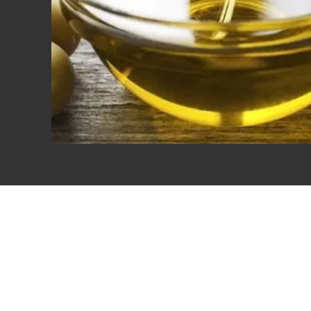
Eventi
Sport
Streaming
LaC TV
Lac Network
LaC OnAir
LaC
Network
lacplay.it
lactv.it