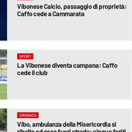
Vibonese Calcio, passaggio di proprietà:
Caffo cede a Cammarata
SPORT
La Vibonese diventa campana: Caffo
cede il club
CRONACA
Vibo, ambulanza della Misericordia si
ribalta ed esce fuori strada: cinque feriti