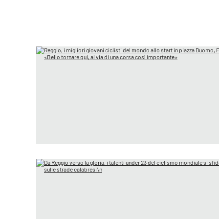
laconair.it
lacitymag.it
ilreggino.it
cosenzachannel.it
ilvibonese.it
catanzarochannel.it
lacapitalenews.it
App
Android