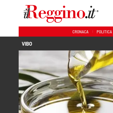
Sezioni
CRONACA
POLITICA
Cronaca
VIBO
Politica
Sanità
Ambiente
Società
Cultura
Economia e lavoro