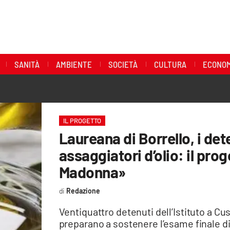
SANITÀ
AMBIENTE
SOCIETÀ
CULTURA
ECONOM
IL PROGETTO
Laureana di Borrello, i de
assaggiatori d’olio: il prog
Madonna»
Redazione
Ventiquattro detenuti dell’Istituto a Cu
preparano a sostenere l’esame finale di