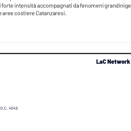
 forte intensità accompagnati da fenomeni grandinige
 aree costiere Catanzaresi.
LaC Network
R.O.C. 4049