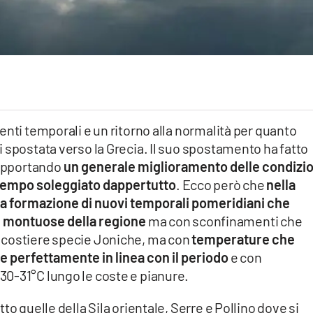
enti temporali e un ritorno alla normalità per quanto
 spostata verso la Grecia. Il suo spostamento ha fatto
 apportando
un generale miglioramento delle condizio
empo soleggiato dappertutto
. Ecco però che
nella
 la formazione di nuovi temporali pomeridiani che
e montuose della regione
ma con sconfinamenti che
 costiere specie Joniche, ma con
temperature che
 perfettamente in linea con il periodo
e con
0-31°C lungo le coste e pianure.
to quelle della Sila orientale, Serre e Pollino dove si