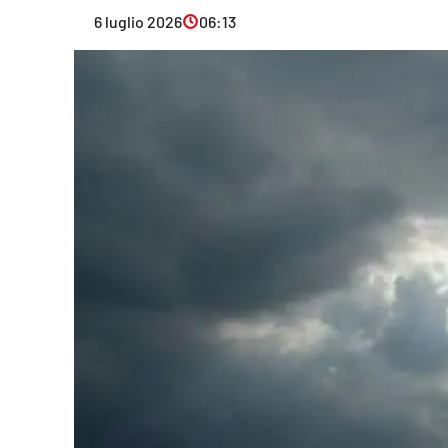
Eventi
6 luglio 2026
06:13
Sport
Streaming
LaC TV
Lac Network
LaC OnAir
LaC
Network
lacplay.it
lactv.it