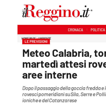
Sezioni
CRONACA
POLITICA
Cronaca
HOME PAGE
AMBIENTE
LE PREVISIONI
Politica
Meteo Calabria, tor
Sanità
martedì attesi rov
Ambiente
aree interne
Società
Dopo il passaggio della goccia fredda e 
Cultura
rovesci pomeridiani su Sila, Serre e Poll
ioniche e del Catanzarese
Economia e lavoro