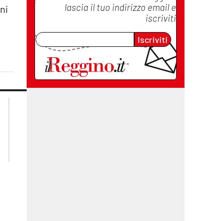
lascia il tuo indirizzo email e
ni
iscriviti
Iscriviti
lacplay.it
lacitymag.it
lactv.it
lacapitalenews.it
laconair.it
cosenzachannel.it
ilvibonese.it
catanzarochannel.it