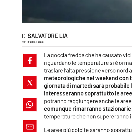
laconair.it
lacitymag.it
SALVATORE LIA
ilreggino.it
METEOROLOGO
cosenzachannel.it
La goccia fredda che ha causato viol
riguardano le temperature si è ormai
ilvibonese.it
traslare l’alta pressione verso nord
meteorologiche nel weekend con t
catanzarochannel.it
giornata di martedì sarà probabile
lacapitalenews.it
interesseranno soprattutto le are
potranno raggiungere anche le aree
comunque rimarranno stazionarie e
App
temperature che non supereranno i 3
Android
Le aree più colpite saranno soprattut