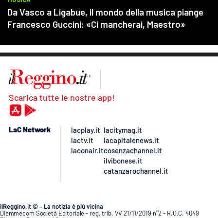
Scarica tutte le nostre app!
LaC Network
lacplay.it
lacitymag.it
lactv.it
lacapitalenews.it
laconair.it
cosenzachannel.it
ilvibonese.it
catanzarochannel.it
ilReggino.it © – La notizia è più vicina
Diemmecom Società Editoriale - reg. trib. VV 21/11/2019 n°2 - R.O.C. 4049