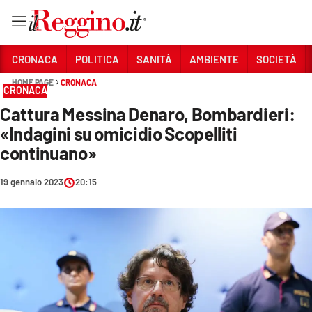
Vai
CRONACA
POLITICA
SANITÀ
AMBIENTE
SOCIETÀ
HOME PAGE
CRONACA
CRONACA
Sezioni
Cattura Messina Denaro, Bombardieri:
CRONACA
«Indagini su omicidio Scopelliti
POLITICA
continuano»
SANITÀ
19 gennaio 2023
20:15
AMBIENTE
SOCIETÀ
CULTURA
ECONOMIA E LAVORO