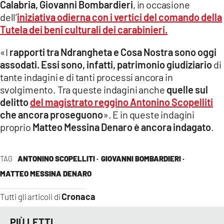
Calabria, Giovanni Bombardieri
, in occasione
dell’
iniziativa odierna con i vertici del
comando della
LACITYMAG.IT
Tutela dei beni culturali dei carabinieri.
ILREGGINO.IT
«I
rapporti tra Ndrangheta e Cosa Nostra sono oggi
COSENZACHANNEL.IT
assodati. Essi sono, infatti, patrimonio giudiziario
di
tante indagini e di tanti processi ancora in
ILVIBONESE.IT
svolgimento. Tra queste indagini anche
quelle sul
delitto
del magistrato reggino Antonino Scopelliti
CATANZAROCHANNEL.IT
che ancora proseguono
». E in queste indagini
LACAPITALENEWS.IT
proprio
Matteo Messina Denaro è ancora indagato
.
App
TAG
ANTONINO SCOPELLITI ·
GIOVANNI BOMBARDIERI ·
ANDROID
MATTEO MESSINA DENARO
APPLE
Cronaca
Tutti gli articoli di
PIÙ LETTI