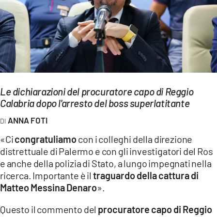
EVENTI
SPORT
Streaming
LAC TV
Le dichiarazioni del procuratore capo di Reggio
LAC NETWORK
Calabria dopo l'arresto del boss superlatitante
LAC ONAIR
ANNA FOTI
«Ci
congratuliamo
con i colleghi della direzione
LaC
distrettuale di Palermo e con gli investigatori del Ros
Network
e anche della polizia di Stato, a lungo impegnati nella
LACPLAY.IT
ricerca. Importante è il
traguardo della cattura di
Matteo Messina Denaro
».
LACTV.IT
Questo il commento del
procuratore capo di Reggio
LACONAIR.IT