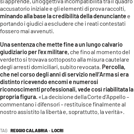
si apprende, un’oggettiva incompatibilità tra il quadro
accusatorio iniziale e gli elementi di prova raccolti,
minando alla base la credibilità della denunciante
e
portando i giudici a escludere che i reati contestati
fossero mai avvenuti.
Una sentenza che mette fine a un lungo calvario
giudiziario per l'ex militare,
che fino al momento del
verdetto si trovava sottoposto alla misura cautelare
degli arresti domiciliari, subito revocata.
Percolla,
che nel corso degli anni di servizio nell’Arma si era
distinto ricevendo encomi e numerosi
riconoscimenti professionali, vede così riabilitata la
propria figura.
«La decisione della Corte d’Appello –
commentano i difensori – restituisce finalmente al
nostro assistito la libertà e, soprattutto, la verità».
TAG
REGGIO CALABRIA ·
LOCRI