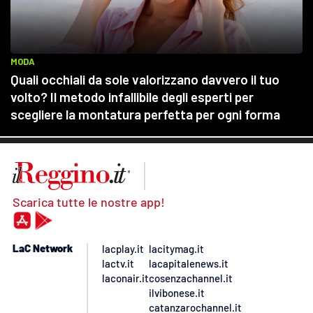
Scarica tutte le nostre app!
LaC Network
lacplay.it
lacitymag.it
lactv.it
lacapitalenews.it
laconair.it
cosenzachannel.it
ilvibonese.it
catanzarochannel.it