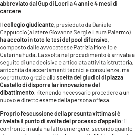
abbreviato dal Gup di Locri a 4 anni e 4 mesi di
carcere
.
LACITYMAG.IT
ILREGGINO.IT
Il
collegio giudicante
, presieduto da Daniele
Cappuccio (a latere Giovanna Sergi e Laura Palermo)
COSENZACHANNEL.IT
ha accolto in toto le tesi del pool difensivo
,
composto dalle avvocatesse Patrizia Morello e
ILVIBONESE.IT
Caterina Fuda. La svolta nel procedimento è arrivata a
seguito di una decisiva e articolata attività istruttoria,
CATANZAROCHANNEL.IT
arricchita da accertamenti tecnici e consulenze, ma
LACAPITALENEWS.IT
soprattutto grazie alla
scelta dei giudici di piazza
Castello di disporre la rinnovazione del
dibattimento
, ritenendo necessario procedere a un
App
nuovo e diretto esame della persona offesa.
ANDROID
Proprio l’escussione della presunta vittima si è
APPLE
rivelata il punto di svolta del processo d'appello
: il
confronto in aula ha fatto emergere, secondo quanto