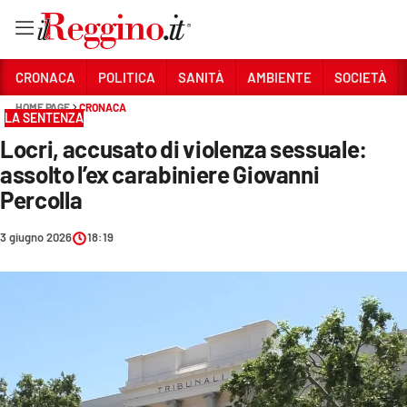
Vai
CRONACA
POLITICA
SANITÀ
AMBIENTE
SOCIETÀ
HOME PAGE
CRONACA
LA SENTENZA
Sezioni
Locri, accusato di violenza sessuale:
CRONACA
assolto l’ex carabiniere Giovanni
POLITICA
Percolla
SANITÀ
3 giugno 2026
18:19
AMBIENTE
SOCIETÀ
CULTURA
ECONOMIA E LAVORO