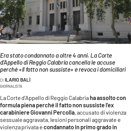
EVENTI
SPORT
Streaming
LAC TV
Era stato condannato a oltre 4 anni. La Corte
LAC NETWORK
d’Appello di Reggio Calabria cancella le accuse
perché «Il fatto non sussiste» e revoca i domiciliari
LAC ONAIR
ILARIO BALÌ
GIORNALISTA
LaC
Network
La Corte d’Appello di Reggio Calabria
ha assolto con
LACPLAY.IT
formula piena perché il fatto non sussiste l’ex
carabiniere Giovanni Percolla
, accusato di violenza
LACTV.IT
sessuale aggravata, lesioni personali aggravate e
violenza privata e
condannato in primo grado in
LACONAIR.IT