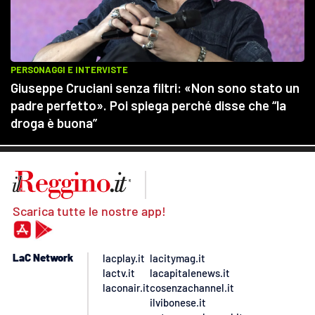
Scarica tutte le nostre app!
LaC Network
lacplay.it
lacitymag.it
lactv.it
lacapitalenews.it
laconair.it
cosenzachannel.it
ilvibonese.it