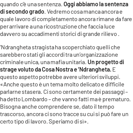
quando c’è una sentenza.
Oggi abbiamo la sentenza
di secondo grado
. Vedremo cosa manca ancora e
quale lavoro di completamento ancora rimane da fare
per arrivare a una ricostruzione che faccia luce
davvero su accadimenti storici di grande rilievo .
‘Ndrangheta stragista ha scoperchiato quelli che
sarebbero stati gli accordi tra un’organizzazione
criminale unica, una mafia unitaria.
Un progetto di
strage voluto da Cosa Nostra e ‘Ndrangheta.
E
questo aspetto potrebbe avere ulteriori sviluppi.
«Anche questo è un tema molto delicato e difficile
parlarne stasera. Ci sono certamente dei passaggi –
ha detto Lombardo – che vanno fatti ma è prematuro.
Bisogna anche comprendere se, dato il tempo
trascorso, ancora ci sono tracce su cui si può fare un
certo tipo di lavoro. Speriamo di sì».