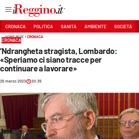
Vai
CRONACA
POLITICA
SANITÀ
AMBIENTE
SOCIETÀ
HOME PAGE
CRONACA
CRONACA
Sezioni
‘Ndrangheta stragista, Lombardo:
CRONACA
«Speriamo ci siano tracce per
POLITICA
continuare a lavorare»
SANITÀ
25 marzo 2023
20:35
AMBIENTE
SOCIETÀ
CULTURA
ECONOMIA E LAVORO