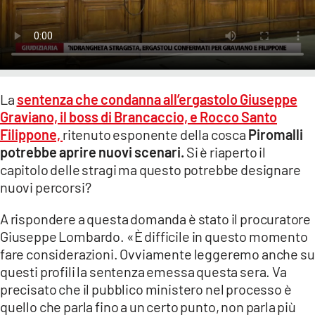
LACITYMAG.IT
ILREGGINO.IT
COSENZACHANNEL.IT
La
sentenza che condanna all’ergastolo Giuseppe
Graviano, il boss di Brancaccio, e Rocco Santo
ILVIBONESE.IT
Filippone,
ritenuto esponente della cosca
Piromalli
CATANZAROCHANNEL.IT
potrebbe aprire nuovi scenari.
Si è riaperto il
capitolo delle stragi ma questo potrebbe designare
LACAPITALENEWS.IT
nuovi percorsi?
A rispondere a questa domanda è stato il procuratore
App
Giuseppe Lombardo. «È difficile in questo momento
ANDROID
fare considerazioni. Ovviamente leggeremo anche su
questi profili la sentenza emessa questa sera. Va
APPLE
precisato che il pubblico ministero nel processo è
quello che parla fino a un certo punto, non parla più