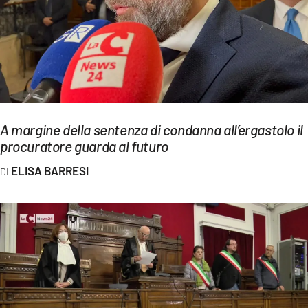
EVENTI
SPORT
Streaming
LAC TV
A margine della sentenza di condanna all’ergastolo il
LAC NETWORK
procuratore guarda al futuro
LAC ONAIR
ELISA BARRESI
LaC
Network
LACPLAY.IT
LACTV.IT
LACONAIR.IT