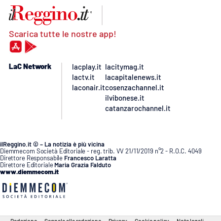
Scarica tutte le nostre app!
LaC Network
lacplay.it
lacitymag.it
lactv.it
lacapitalenews.it
laconair.it
cosenzachannel.it
ilvibonese.it
catanzarochannel.it
ilReggino.it © – La notizia è più vicina
Diemmecom Società Editoriale - reg. trib. VV 21/11/2019 n°2 - R.O.C. 4049
Direttore Responsabile
Francesco Laratta
Direttore Editoriale
Maria Grazia Falduto
www.diemmecom.it
Redazione
Segnala alla redazione
Privacy
Cookie policy
Note legali