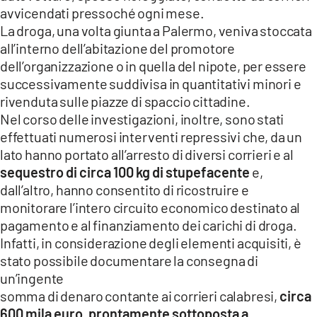
avvicendati pressoché ogni mese.
La droga, una volta giunta a Palermo, veniva stoccata
all’interno dell’abitazione del promotore
dell’organizzazione o in quella del nipote, per essere
successivamente suddivisa in quantitativi minori e
rivenduta sulle piazze di spaccio cittadine.
Nel corso delle investigazioni, inoltre, sono stati
effettuati numerosi interventi repressivi che, da un
lato hanno portato all’arresto di diversi corrieri e al
sequestro di circa 100 kg di stupefacente
e,
dall’altro, hanno consentito di ricostruire e
monitorare l’intero circuito economico destinato al
pagamento e al finanziamento dei carichi di droga.
Infatti, in considerazione degli elementi acquisiti, è
stato possibile documentare la consegna di
un’ingente
somma di denaro contante ai corrieri calabresi,
circa
600 mila euro, prontamente sottoposta a