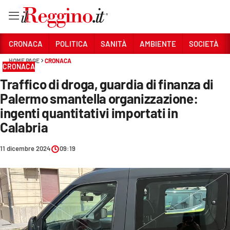
Vai
CRONACA
POLITICA
SANITÀ
AMBIENTE
SOCIETÀ
HOME PAGE
CRONACA
CRONACA
Sezioni
Traffico di droga, guardia di finanza di
CRONACA
Palermo smantella organizzazione:
POLITICA
ingenti quantitativi importati in
Calabria
SANITÀ
11 dicembre 2024
09:19
AMBIENTE
SOCIETÀ
CULTURA
ECONOMIA E LAVORO