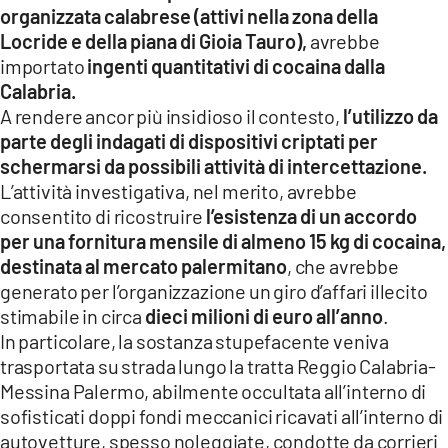
organizzata calabrese (attivi nella zona della
Locride e della piana di Gioia Tauro),
avrebbe
importato
ingenti quantitativi di cocaina dalla
Calabria.
A rendere ancor più insidioso il contesto,
l’utilizzo da
parte degli indagati di dispositivi criptati per
schermarsi da possibili attività di intercettazione.
L’attività investigativa, nel merito, avrebbe
consentito di ricostruire
l’esistenza di un accordo
per una fornitura mensile di almeno 15 kg di cocaina,
destinata al mercato palermitano
, che avrebbe
generato per l’organizzazione un giro d’affari illecito
stimabile in circa
dieci milioni di euro all’anno
.
In particolare, la sostanza stupefacente veniva
trasportata su strada lungo la tratta Reggio Calabria-
Messina Palermo, abilmente occultata all’interno di
sofisticati doppi fondi meccanici ricavati all’interno di
autovetture, spesso noleggiate, condotte da corrieri