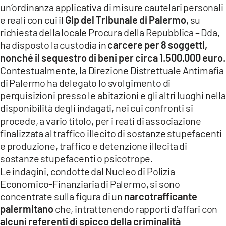
un’ordinanza applicativa di misure cautelari personali
LACITYMAG.IT
e reali con cui il
Gip del Tribunale di Palermo
, su
richiesta della locale Procura della Repubblica – Dda,
ILREGGINO.IT
ha disposto la custodia in
carcere per 8 soggetti,
nonché il sequestro di beni per circa 1.500.000 euro.
COSENZACHANNEL.IT
Contestualmente, la Direzione Distrettuale Antimafia
di Palermo ha delegato lo svolgimento di
ILVIBONESE.IT
perquisizioni presso le abitazioni e gli altri luoghi nella
CATANZAROCHANNEL.IT
disponibilità degli indagati, nei cui confronti si
procede, a vario titolo, per i reati di associazione
LACAPITALENEWS.IT
finalizzata al traffico illecito di sostanze stupefacenti
e produzione, traffico e detenzione illecita di
App
sostanze stupefacenti o psicotrope.
Le indagini, condotte dal Nucleo di Polizia
ANDROID
Economico-Finanziaria di Palermo, si sono
APPLE
concentrate sulla figura di un
narcotrafficante
palermitano
che, intrattenendo rapporti d’affari con
alcuni referenti di spicco della criminalità