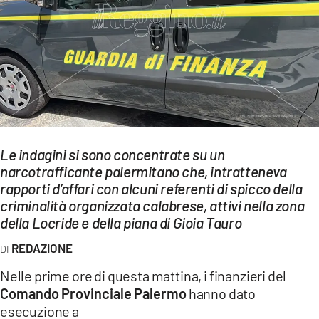
EVENTI
SPORT
Streaming
LAC TV
LAC NETWORK
Le indagini si sono concentrate su un
narcotrafficante palermitano che, intratteneva
LAC ONAIR
rapporti d’affari con alcuni referenti di spicco della
criminalità organizzata calabrese, attivi nella zona
LaC
della Locride e della piana di Gioia Tauro
Network
REDAZIONE
LACPLAY.IT
Nelle prime ore di questa mattina, i finanzieri del
LACTV.IT
Comando Provinciale Palermo
hanno dato
esecuzione a
LACONAIR.IT