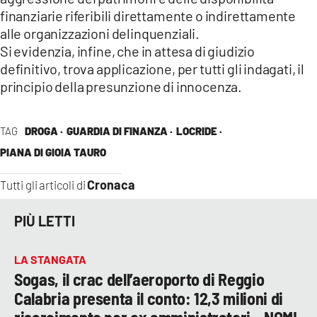
finanziarie riferibili direttamente o indirettamente
alle organizzazioni delinquenziali.
Si evidenzia, infine, che in attesa di giudizio
definitivo, trova applicazione, per tutti gli indagati, il
principio della presunzione di innocenza.
TAG
DROGA ·
GUARDIA DI FINANZA ·
LOCRIDE ·
PIANA DI GIOIA TAURO
Cronaca
Tutti gli articoli di
PIÙ LETTI
LA STANGATA
Sogas, il crac dell’aeroporto di Reggio
Calabria presenta il conto: 12,3 milioni di