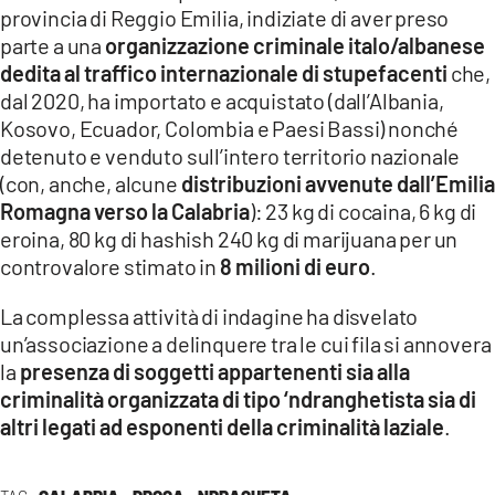
provincia di Reggio Emilia, indiziate di aver preso
LACITYMAG.IT
parte a una
organizzazione criminale italo/albanese
dedita al traffico internazionale di stupefacenti
che,
ILREGGINO.IT
dal 2020, ha importato e acquistato (dall’Albania,
Kosovo, Ecuador, Colombia e Paesi Bassi) nonché
COSENZACHANNEL.IT
detenuto e venduto sull’intero territorio nazionale
(con, anche, alcune
distribuzioni avvenute dall’Emilia
ILVIBONESE.IT
Romagna verso la Calabria
): 23 kg di cocaina, 6 kg di
CATANZAROCHANNEL.IT
eroina, 80 kg di hashish 240 kg di marijuana per un
controvalore stimato in
8 milioni di euro
.
LACAPITALENEWS.IT
La complessa attività di indagine ha disvelato
un’associazione a delinquere tra le cui fila si annovera
App
la
presenza di soggetti appartenenti sia alla
ANDROID
criminalità organizzata di tipo ‘ndranghetista sia di
altri legati ad esponenti della criminalità laziale
.
APPLE