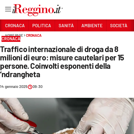
Vai
CRONACA
POLITICA
SANITÀ
AMBIENTE
SOCIETÀ
HOME PAGE
CRONACA
CRONACA
Sezioni
Traffico internazionale di droga da 8
CRONACA
milioni di euro: misure cautelari per 15
POLITICA
persone. Coinvolti esponenti della
‘ndrangheta
SANITÀ
14 gennaio 2025
09:30
AMBIENTE
SOCIETÀ
CULTURA
ECONOMIA E LAVORO