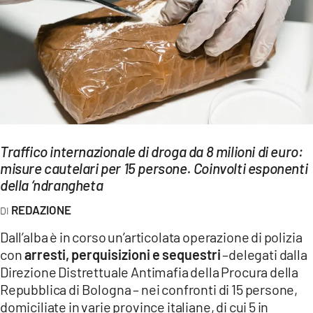
EVENTI
SPORT
Streaming
LAC TV
LAC NETWORK
Traffico internazionale di droga da 8 milioni di euro:
misure cautelari per 15 persone. Coinvolti esponenti
LAC ONAIR
della ‘ndrangheta
REDAZIONE
LaC
Network
Dall’alba è in corso un’articolata operazione di polizia
LACPLAY.IT
con
arresti, perquisizioni e sequestri
–delegati dalla
Direzione Distrettuale Antimafia della Procura della
LACTV.IT
Repubblica di Bologna – nei confronti di 15 persone,
domiciliate in varie province italiane, di cui 5 in
LACONAIR.IT