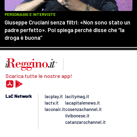
Scarica tutte le nostre app!
LaC Network
lacplay.it
lacitymag.it
lactv.it
lacapitalenews.it
laconair.it
cosenzachannel.it
ilvibonese.it
catanzarochannel.it