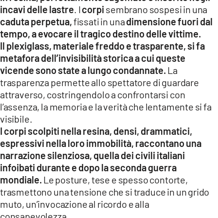
incavi delle lastre
. I
corpi
sembrano sospesi in una
caduta perpetua,
fissati in una
dimensione fuori dal
tempo, a evocare il tragico destino delle vittime.
Il plexiglass, materiale freddo e trasparente, si fa
metafora dell’invisibilità storica a cui queste
vicende sono state a lungo condannate.
La
trasparenza permette allo spettatore di guardare
attraverso, costringendolo a confrontarsi con
l’assenza, la memoria e la verità che lentamente si fa
visibile.
I corpi scolpiti nella resina, densi, drammatici,
espressivi nella loro immobilità, raccontano una
narrazione silenziosa, quella dei civili italiani
infoibati durante e dopo la seconda guerra
mondiale.
Le posture, tese e spesso contorte,
trasmettono una tensione che si traduce in un grido
muto, un’invocazione al ricordo e alla
consapevolezza.