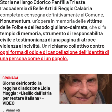
Storia nel largo Odorico Panfili a Trieste
.
L'
accademia di Belle Arti di Reggio Calabria
LACITYMAG.IT
completa e consegna definitivamente al Comune,
ILREGGINO.IT
Monumentum,
un'opera in memoria delle
vittime
delle Foibe e dell'esodo giuliano-dalmata,
che si fa
COSENZACHANNEL.IT
tempio di memoria, strumento di responsabilità
civile e testimonianza di una pagina di atroce
ILVIBONESE.IT
violenza e inciviltà
. Un
richiamo collettivo contro
ogni forma di odio e di cancellazione dell’identità di
CATANZAROCHANNEL.IT
una persona come di un popolo.
LACAPITALENEWS.IT
App
CRONACA
Giorno del ricordo, la
ANDROID
reggina di adozione Lidia
Muggia: «L'esilio dall'Istria
APPLE
per restare Italiana» -
VIDEO
Anna Foti