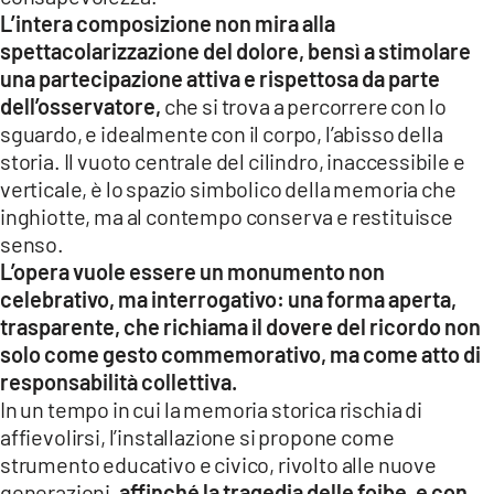
L’intera composizione non mira alla
spettacolarizzazione del dolore, bensì a stimolare
una partecipazione attiva e rispettosa da parte
dell’osservatore,
che si trova a percorrere con lo
sguardo, e idealmente con il corpo, l’abisso della
storia. Il vuoto centrale del cilindro, inaccessibile e
verticale, è lo spazio simbolico della memoria che
inghiotte, ma al contempo conserva e restituisce
senso.
L’opera vuole essere un monumento non
celebrativo, ma interrogativo: una forma aperta,
trasparente, che richiama il dovere del ricordo non
solo come gesto commemorativo, ma come atto di
responsabilità collettiva.
In un tempo in cui la memoria storica rischia di
affievolirsi, l’installazione si propone come
strumento educativo e civico, rivolto alle nuove
generazioni,
affinché la tragedia delle foibe, e con