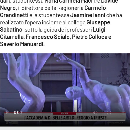
dalla studentessa
Maria Carmela Macrì
) e
Davide
Negro,
il direttore della Ragioneria
Carmelo
Grandinetti
e la studentessa
Jasmine Iannì
che ha
realizzato l'opera insieme al collega
Giuseppe
Sabatino
, sotto la guida dei professori
Luigi
Citarrella, Francesco Scialò, Pietro Colloca e
Saverio Manuardi.