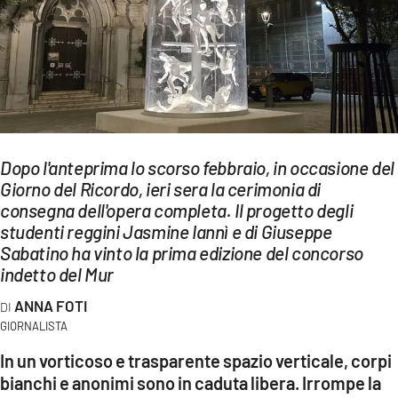
EVENTI
SPORT
Streaming
LAC TV
Dopo l'anteprima lo scorso febbraio, in occasione del
LAC NETWORK
Giorno del Ricordo, ieri sera la cerimonia di
consegna dell'opera completa. Il progetto degli
LAC ONAIR
studenti reggini Jasmine Iannì e di Giuseppe
Sabatino ha vinto la prima edizione del concorso
LaC
indetto del Mur
Network
ANNA FOTI
LACPLAY.IT
GIORNALISTA
LACTV.IT
In un vorticoso e trasparente spazio verticale, corpi
bianchi e anonimi sono in caduta libera. Irrompe la
LACONAIR.IT