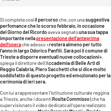
Si completa così
il percorso
che, con una
suggestiva
perfomance che lo scorso febbraio, in occasione
del Giorno del Ricordo
aveva segnato
una sua tappa
importante nella
presentazione dell'anteprima
dell'opera
che adesso «
resterà almeno per tutto
l'anno in largo Odorico Panfili. Sarà poi il comune di
Trieste a disporre eventuali nuove collocazioni»
,
spiega il direttore dell'A
ccademia di Belle Arti di
Reggio Calabria, Piero Sacchetti che si dice molto
soddisfatto di questo progetto ed emozionato per la
cerimonia di ieri sera.
Con lui a rappresentare l'istituzione culturale reggina
a Trieste, anche i docenti
Rosita Commisso
(che ha
supervisionato il video dedicato all'opera realizzato