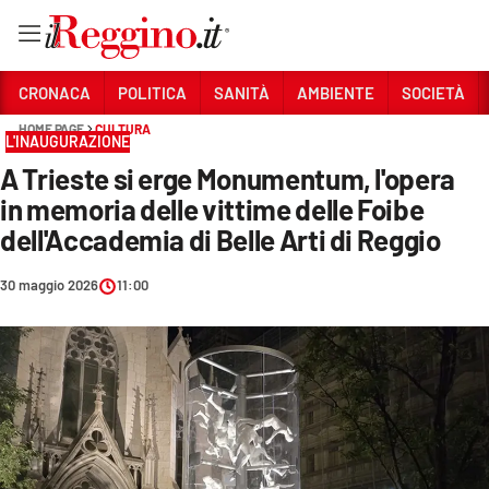
Vai
CRONACA
POLITICA
SANITÀ
AMBIENTE
SOCIETÀ
HOME PAGE
CULTURA
L'INAUGURAZIONE
Sezioni
A Trieste si erge Monumentum, l'opera
CRONACA
in memoria delle vittime delle Foibe
POLITICA
dell'Accademia di Belle Arti di Reggio
SANITÀ
30 maggio 2026
11:00
AMBIENTE
SOCIETÀ
CULTURA
ECONOMIA E LAVORO