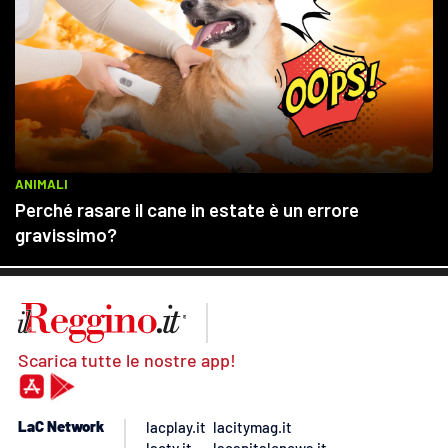
Scarica tutte le nostre app!
LaC Network
lacplay.it
lacitymag.it
lactv.it
lacapitalenews.it