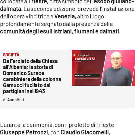
collocata a
Trieste,
città simbolo dell’
esodo giuliano-
dalmata.
La seconda edizione, prevede l'installazione
dell’opera vincitrice a
Venezia,
altro luogo
profondamente segnato dalla presenza delle
comunità degli esuli istriani, fiumani e dalmati.
SOCIETÀ
Da Feroleto della Chiesa
all’Albania: la storia di
Domenico Surace
carabiniere della colonna
Gamucci fucilato dai
partigiani nel 1943
Anna Foti
Durante la cerimonia, con il prefetto di Trieste
Giuseppe Petronzi
, con
Claudio Giacomelli
,