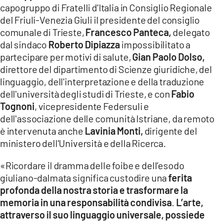
capogruppo di Fratelli d'Italia in Consiglio Regionale
del Friuli-Venezia Giuli il presidente del consiglio
comunale di Trieste,
Francesco Panteca,
delegato
dal sindaco
Roberto Dipiazza
impossibilitato a
partecipare per motivi di salute,
Gian Paolo Dolso,
direttore del dipartimento di Scienze giuridiche, del
linguaggio, dell'interpretazione e della traduzione
dell'università degli studi di Trieste, e con
Fabio
Tognoni
, vicepresidente Federsuli e
dell'associazione delle comunità Istriane, da remoto
è intervenuta anche
Lavinia Monti,
dirigente del
ministero dell'Università e della Ricerca.
«Ricordare il dramma delle foibe e dell’esodo
giuliano-dalmata significa custodire una
ferita
profonda della nostra storia e trasformare la
memoria in una responsabilità condivisa
.
L’arte,
attraverso il suo linguaggio universale, possiede