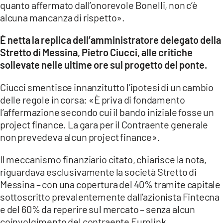
quanto affermato dall’onorevole Bonelli, non c’è
alcuna mancanza di rispetto».
LACITYMAG.IT
È netta la replica dell’amministratore delegato della
ILREGGINO.IT
Stretto di Messina, Pietro Ciucci, alle critiche
COSENZACHANNEL.IT
sollevate nelle ultime ore sul progetto del ponte.
ILVIBONESE.IT
Ciucci smentisce innanzitutto l’ipotesi di un cambio
delle regole in corsa: «È priva di fondamento
CATANZAROCHANNEL.IT
l’affermazione secondo cui il bando iniziale fosse un
project finance. La gara per il Contraente generale
LACAPITALENEWS.IT
non prevedeva alcun project finance».
App
Il meccanismo finanziario citato, chiarisce la nota,
riguardava esclusivamente la società Stretto di
ANDROID
Messina – con una copertura del 40% tramite capitale
APPLE
sottoscritto prevalentemente dall’azionista Fintecna
e del 60% da reperire sul mercato – senza alcun
coinvolgimento del contraente Eurolink.