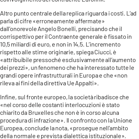
Altro punto centrale della replica riguarda i costi. L’ad
parla di cifre «erroneamente affermate»
dall’onorevole Angelo Bonelli, precisando che il
corrispettivo per il Contraente generale è fissato in
10,5 miliardi di euro, e non in 14,5. L’incremento
rispetto alle stime originarie, spiega Ciucci, è
«attribuibile pressoché esclusivamente all’aumento
dei prezzi», un fenomeno che ha interessato tutte le
grandi opere infrastrutturali in Europa e che «non
rileva ai fini della direttiva Ue Appalti».
Infine, sul fronte europeo, la società ribadisce che
«nel corso delle costanti interlocuzioni è stato
chiarito da Bruxelles che non è in corso alcuna
procedura di infrazione». Il confronto con la Unione
Europea, conclude la nota, «prosegue nell’ambito
della normale e prevista dialettica istituzionale».