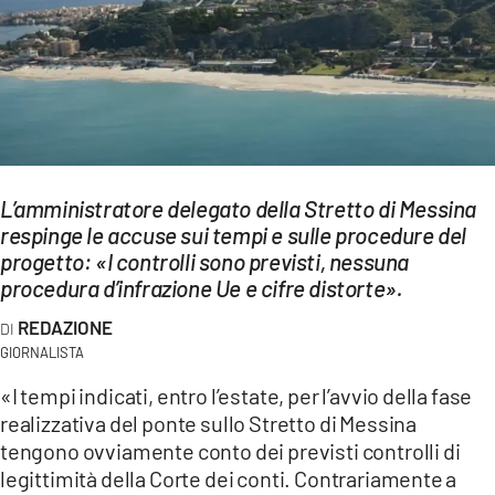
EVENTI
SPORT
Streaming
LAC TV
L’amministratore delegato della Stretto di Messina
LAC NETWORK
respinge le accuse sui tempi e sulle procedure del
progetto: «I controlli sono previsti, nessuna
LAC ONAIR
procedura d’infrazione Ue e cifre distorte».
REDAZIONE
LaC
Network
GIORNALISTA
LACPLAY.IT
«I tempi indicati, entro l’estate, per l’avvio della fase
realizzativa del ponte sullo Stretto di Messina
LACTV.IT
tengono ovviamente conto dei previsti controlli di
legittimità della Corte dei conti. Contrariamente a
LACONAIR.IT