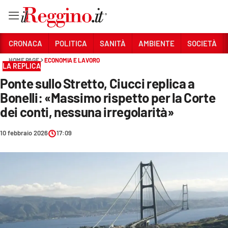
Vai
CRONACA
POLITICA
SANITÀ
AMBIENTE
SOCIETÀ
HOME PAGE
ECONOMIA E LAVORO
LA REPLICA
Sezioni
Ponte sullo Stretto, Ciucci replica a
CRONACA
Bonelli: «Massimo rispetto per la Corte
POLITICA
dei conti, nessuna irregolarità»
SANITÀ
10 febbraio 2026
17:09
AMBIENTE
SOCIETÀ
CULTURA
ECONOMIA E LAVORO