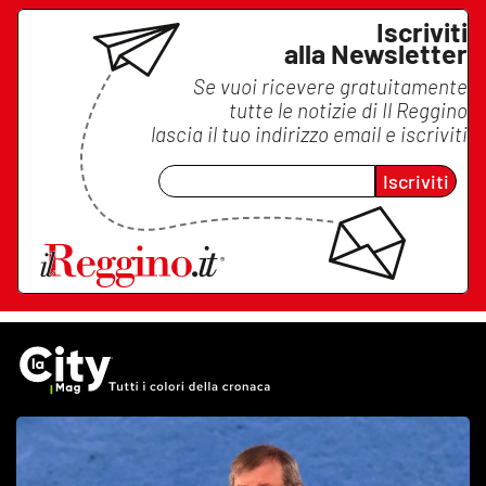
Iscriviti
alla Newsletter
Se vuoi ricevere gratuitamente
tutte le notizie di
Il Reggino
lascia il tuo indirizzo email e iscriviti
Iscriviti