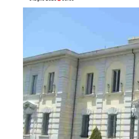
Eventi
Sport
Streaming
LaC TV
Lac Network
LaC OnAir
LaC
Network
lacplay.it
lactv.it