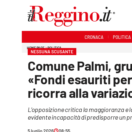
Sezioni
CRONACA
POLITICA
Cronaca
HOME PAGE
POLITICA
NESSUNA SCUSANTE
Politica
Comune Palmi, gru
Sanità
«Fondi esauriti per 
Ambiente
ricorra alla variazi
Società
L’opposizione critica la maggioranza e l
Cultura
evidente incapacità di predisporre un
Economia e lavoro
5 luglio 2026
08:55