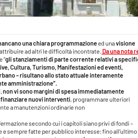
o mancano una chiara programmazione
ed una
visione
ttribuire ad altri le difficoltà incontrate.
Da una nota r
e “
gli stanziamenti di parte corrente relativi a specifi
ative, Cultura, Turismo, Manifestazioni ed eventi,
bano – risultano allo stato attuale interamente
ente amministrazione”.
i,
non vi sono margini di spesa immediatamente
r finanziare nuovi interventi
, programmare ulteriori
fronte a manutenzioni ordinarie non
ermazione secondo cui i capitoli siano privi di fondi –
 e sempre fatte per pubblico interesse; fino all’ultimo