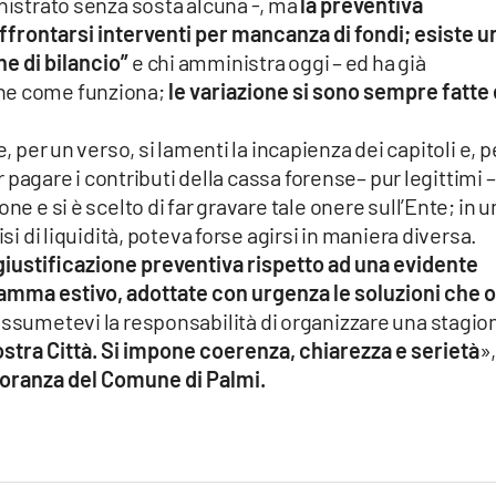
inistrato senza sosta alcuna -, ma
la preventiva
ffrontarsi interventi per mancanza di fondi; esiste u
e di bilancio”
e chi amministra oggi – ed ha già
ne come funziona;
le variazione si sono sempre fatte 
, per un verso, si lamenti la incapienza dei capitoli e, p
er pagare i contributi della cassa forense– pur legittimi –
ne e si è scelto di far gravare tale onere sull’Ente; in u
isi di liquidità, poteva forse agirsi in maniera diversa.
giustificazione preventiva rispetto ad una evidente
amma estivo, adottate con urgenza le soluzioni che 
ssumetevi la responsabilità di organizzare una stagio
ostra Città. Si impone coerenza, chiarezza e serietà
»
noranza del Comune di Palmi.