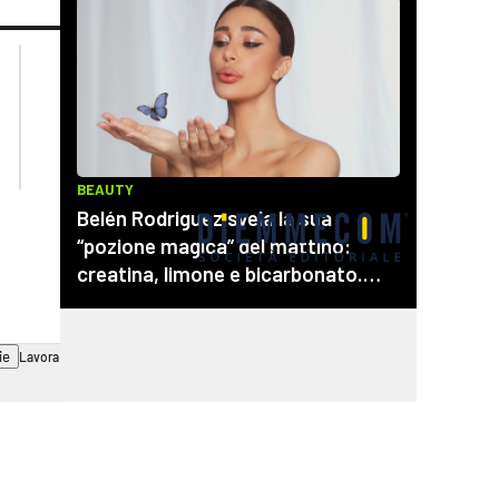
lacplay.it
lacitymag.it
lactv.it
lacapitalenews.it
laconair.it
cosenzachannel.it
ilvibonese.it
catanzarochannel.it
ie
Lavora con noi