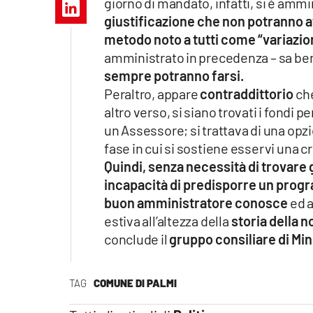
giorno di mandato, infatti, si è amm
Apple
giustificazione che non potranno a
metodo noto a tutti come “variazion
amministrato in precedenza – sa be
sempre potranno farsi.
Vai
Peraltro, appare
contraddittorio
che
altro verso, si siano trovati i fondi p
un Assessore; si trattava di una opzio
fase in cui si sostiene esservi una cr
Quindi, senza necessità di trovare 
incapacità di predisporre un progr
buon amministratore conosce
ed a
estiva all’altezza della
storia della n
conclude il
gruppo consiliare di Mi
TAG
COMUNE DI PALMI