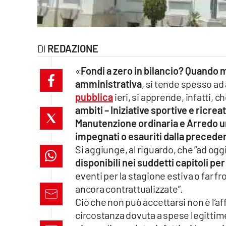
laconair.it
lacitymag.it
REDAZIONE
ilreggino.it
«
Fondi a zero in bilancio? Quand
amministrativa
, si tende spesso ad a
cosenzachannel.it
pubblica
ieri, si apprende, infatti, ch
ambiti – Iniziative sportive e ricre
ilvibonese.it
Manutenzione ordinaria e Arredo ur
catanzarochannel.it
impegnati o esauriti dalla preced
Si aggiunge, al riguardo, che “ad ogg
lacapitalenews.it
disponibili nei suddetti capitoli pe
eventi per la stagione estiva o far 
ancora contrattualizzate”.
App
Ciò che non può accettarsi non è l’aff
Android
circostanza dovuta a spese legittime