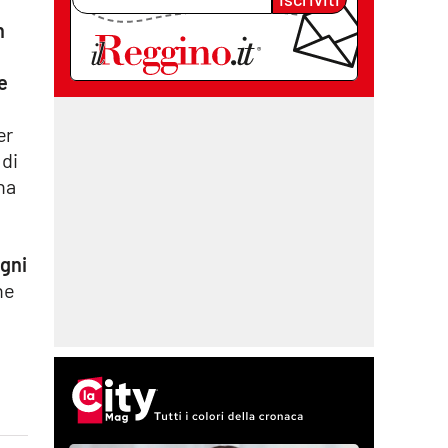
n
e
er
 di
na
ogni
ne
,