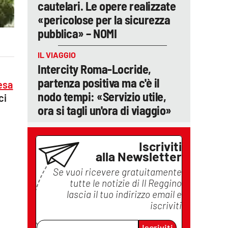
cautelari. Le opere realizzate
«pericolose per la sicurezza
pubblica» – NOMI
IL VIAGGIO
Intercity Roma-Locride,
partenza positiva ma c'è il
esa
nodo tempi: «Servizio utile,
ci
ora si tagli un'ora di viaggio»
Iscriviti
alla Newsletter
Se vuoi ricevere gratuitamente
tutte le notizie di
Il Reggino
lascia il tuo indirizzo email e
iscriviti
Iscriviti