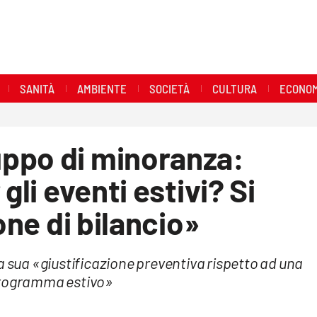
SANITÀ
AMBIENTE
SOCIETÀ
CULTURA
ECONOM
ppo di minoranza:
gli eventi estivi? Si
one di bilancio»
a sua «giustificazione preventiva rispetto ad una
 programma estivo»