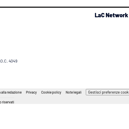
LaC Network
R.O.C. 4049
Gestisci preferenze cook
 alla redazione
Privacy
Cookie policy
Note legali
 riservati