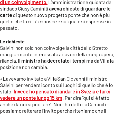
di un coinvolgimento.
L’amministrazione guidata dal
sindaco Giusy Caminiti
aveva chiesto di guardare le
LACITYMAG.IT
carte
di questo nuovo progetto ponte che non è più
ILREGGINO.IT
quello che la città conosce e sul quale si espresse in
passato.
COSENZACHANNEL.IT
Le richieste
ILVIBONESE.IT
Salvini non solo non coinvolge la città dello Stretto
CATANZAROCHANNEL.IT
maggiormente interessata ai lavori della mega opera,
rilancia.
Il ministro ha decretato i tempi
ma da Villa la
LACAPITALENEWS.IT
posizione non cambia.
«L’avevamo invitato a Villa San Giovanni il ministro
App
Salvini per rendersi conto sui luoghi di quello che è lo
ANDROID
stato.
Invece ho pensato di andare in Svezia e farci
vedere un ponte lungo 15 km
. Per dire “qui si è fatto
APPLE
anche da noi si può fare”. Noi – ha detto la Caminiti –
possiamo reiterare l’invito perché riteniamo che il