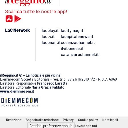
Scarica tutte le nostre app!
LaC Network
lacplay.it
lacitymag.it
lactv.it
lacapitalenews.it
laconair.it
cosenzachannel.it
ilvibonese.it
catanzarochannel.it
ilReggino.it © – La notizia è più vicina
Diemmecom Società Editoriale - reg. trib. VV 21/11/2019 n°2 - R.O.C. 4049
Direttore Responsabile
Francesco Laratta
Direttore Editoriale
Maria Grazia Falduto
www.diemmecom.it
Redazione
Segnala alla redazione
Privacy
Cookie policy
Note legali
Gestisci preferenze cookie
Lavora con noi