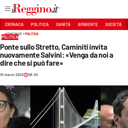
Vai
CRONACA
POLITICA
SANITÀ
AMBIENTE
SOCIETÀ
HOME PAGE
POLITICA
POLITICA
Sezioni
Ponte sullo Stretto, Caminiti invita
CRONACA
nuovamente Salvini: «Venga da noi a
POLITICA
dire che si può fare»
SANITÀ
15 marzo 2023
06:30
AMBIENTE
SOCIETÀ
CULTURA
ECONOMIA E LAVORO