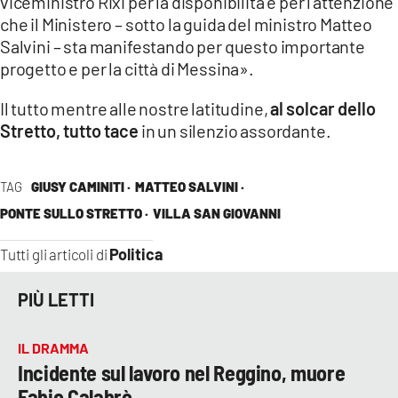
viceministro Rixi per la disponibilità e per l’attenzione
che il Ministero – sotto la guida del ministro Matteo
Salvini – sta manifestando per questo importante
progetto e per la città di Messina».
Il tutto mentre alle nostre latitudine,
al solcar dello
Stretto, tutto tace
in un silenzio assordante.
TAG
GIUSY CAMINITI ·
MATTEO SALVINI ·
PONTE SULLO STRETTO ·
VILLA SAN GIOVANNI
Politica
Tutti gli articoli di
PIÙ LETTI
IL DRAMMA
Incidente sul lavoro nel Reggino, muore
Fabio Calabrò