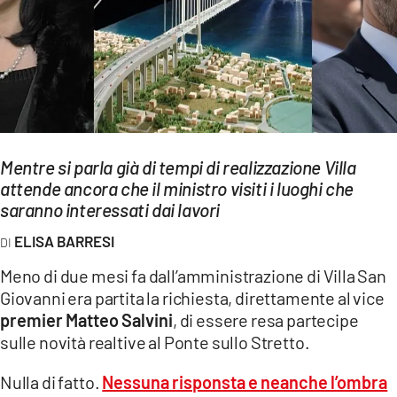
EVENTI
SPORT
Streaming
LAC TV
Mentre si parla già di tempi di realizzazione Villa
LAC NETWORK
attende ancora che il ministro visiti i luoghi che
saranno interessati dai lavori
LAC ONAIR
ELISA BARRESI
LaC
Meno di due mesi fa dall’amministrazione di Villa San
Network
Giovanni era partita la richiesta, direttamente al vice
LACPLAY.IT
premier Matteo Salvini
, di essere resa partecipe
sulle novità realtive al Ponte sullo Stretto.
LACTV.IT
Nulla di fatto.
Nessuna risponsta e neanche l’ombra
LACONAIR.IT