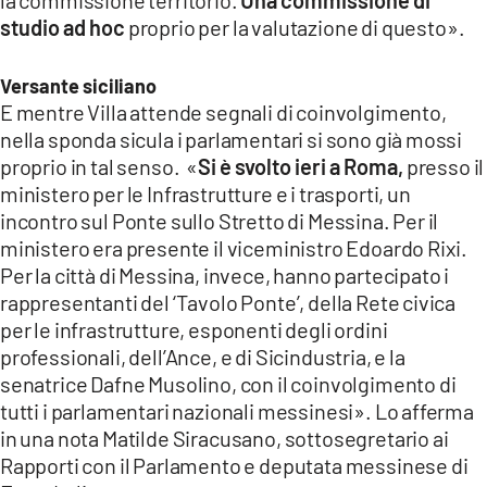
studio ad hoc
proprio per la valutazione di questo».
Versante siciliano
E mentre Villa attende segnali di coinvolgimento,
nella sponda sicula i parlamentari si sono già mossi
proprio in tal senso. «
Si è svolto ieri a Roma,
presso il
ministero per le Infrastrutture e i trasporti, un
incontro sul Ponte sullo Stretto di Messina. Per il
ministero era presente il viceministro Edoardo Rixi.
Per la città di Messina, invece, hanno partecipato i
rappresentanti del ‘Tavolo Ponte’, della Rete civica
per le infrastrutture, esponenti degli ordini
professionali, dell’Ance, e di Sicindustria, e la
senatrice Dafne Musolino, con il coinvolgimento di
tutti i parlamentari nazionali messinesi». Lo afferma
in una nota Matilde Siracusano, sottosegretario ai
Rapporti con il Parlamento e deputata messinese di