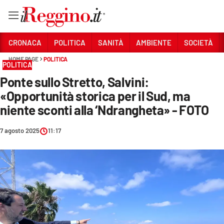
Vai
CRONACA
POLITICA
SANITÀ
AMBIENTE
SOCIETÀ
HOME PAGE
POLITICA
POLITICA
Sezioni
Ponte sullo Stretto, Salvini:
CRONACA
«Opportunità storica per il Sud, ma
POLITICA
niente sconti alla ‘Ndrangheta» - FOTO
SANITÀ
7 agosto 2025
11:17
AMBIENTE
SOCIETÀ
CULTURA
ECONOMIA E LAVORO