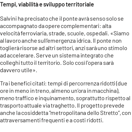
Tempi, viabilità e sviluppo territoriale
Salvini ha precisato che il ponte avrà senso solo se
accompagnato da opere complementari: alta
velocità ferroviaria, strade, scuole, ospedali. «Siamo
al lavoro anche sull’emergenza idrica. Il ponte non
toglierà risorse ad altri settori, anzi sarà uno stimolo
ad accelerare. Serve un sistema integrato che
colleghi tutto il territorio. Solo così l’opera sarà
davvero utile».
Tra i benefici citati: tempi di percorrenza ridotti (due
ore in meno in treno, almeno un’ora in macchina),
meno traffico e inquinamento, soprattutto rispetto al
trasporto attuale via traghetto. Il progetto prevede
anche la cosiddetta “metropolitana dello Stretto”, con
attraversamenti frequenti e a costi ridotti.