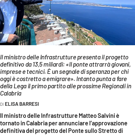
EVENTI
SPORT
Streaming
LAC TV
Il ministro delle Infrastrutture presenta il progetto
LAC NETWORK
definitivo da 13,5 miliardi: «Il ponte attrarrà giovani,
imprese e tecnici. È un segnale di speranza per chi
LAC ONAIR
oggi è costretto a emigrare». Intanto punta a fare
della Lega il primo partito alle prossime Regionali in
LaC
Calabria
Network
ELISA BARRESI
LACPLAY.IT
Il ministro delle Infrastrutture Matteo Salvini è
LACTV.IT
tornato in Calabria per annunciare l’approvazione
definitiva del progetto del Ponte sullo Stretto di
LACONAIR.IT