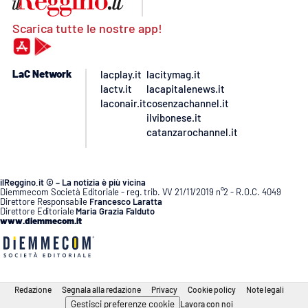
Scarica tutte le nostre app!
LaC Network
lacplay.it
lacitymag.it
lactv.it
lacapitalenews.it
laconair.it
cosenzachannel.it
ilvibonese.it
catanzarochannel.it
ilReggino.it © – La notizia è più vicina
Diemmecom Società Editoriale - reg. trib. VV 21/11/2019 n°2 - R.O.C. 4049
Direttore Responsabile
Francesco Laratta
Direttore Editoriale
Maria Grazia Falduto
www.diemmecom.it
Redazione
Segnala alla redazione
Privacy
Cookie policy
Note legali
Gestisci preferenze cookie
Lavora con noi