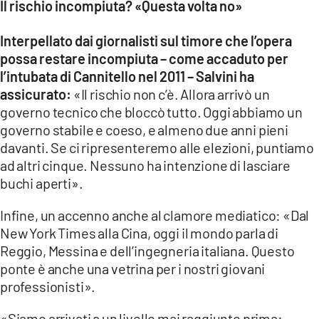
Il rischio incompiuta? «Questa volta no»
Interpellato dai giornalisti sul timore che l’opera
possa restare incompiuta – come accaduto per
l’intubata di Cannitello nel 2011 – Salvini ha
assicurato:
«Il rischio non c’è. Allora arrivò un
governo tecnico che bloccò tutto. Oggi abbiamo un
governo stabile e coeso, e almeno due anni pieni
davanti. Se ci ripresenteremo alle elezioni, puntiamo
ad altri cinque. Nessuno ha intenzione di lasciare
buchi aperti».
Infine, un accenno anche al clamore mediatico: «Dal
New York Times alla Cina, oggi il mondo parla di
Reggio, Messina e dell’ingegneria italiana. Questo
ponte è anche una vetrina per i nostri giovani
professionisti».
«Siamo arrivati a un livello mai raggiunto prima: