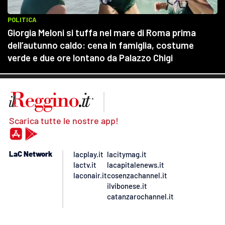
Scarica tutte le nostre app!
LaC Network
lacplay.it
lacitymag.it
lactv.it
lacapitalenews.it
laconair.it
cosenzachannel.it
ilvibonese.it
catanzarochannel.it