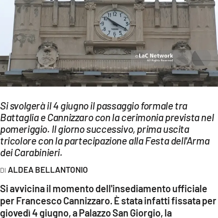
EVENTI
SPORT
Streaming
LAC TV
LAC NETWORK
Si svolgerà il 4 giugno il passaggio formale tra
Battaglia e Cannizzaro con la cerimonia prevista nel
LAC ONAIR
pomeriggio. Il giorno successivo, prima uscita
tricolore con la partecipazione alla Festa dell'Arma
LaC
dei Carabinieri.
Network
ALDEA BELLANTONIO
LACPLAY.IT
Si avvicina il momento dell'insediamento ufficiale
LACTV.IT
per Francesco Cannizzaro. È stata infatti fissata per
giovedì 4 giugno, a Palazzo San Giorgio, la
LACONAIR.IT