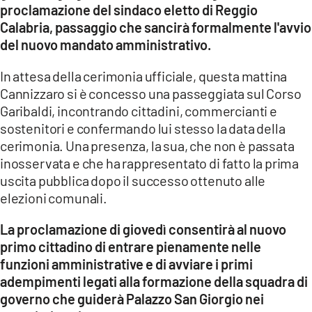
proclamazione del sindaco eletto di Reggio
LACITYMAG.IT
Calabria, passaggio che sancirà formalmente l'avvio
del nuovo mandato amministrativo.
ILREGGINO.IT
In attesa della cerimonia ufficiale, questa mattina
COSENZACHANNEL.IT
Cannizzaro si è concesso una passeggiata sul Corso
Garibaldi, incontrando cittadini, commercianti e
ILVIBONESE.IT
sostenitori e confermando lui stesso la data della
cerimonia. Una presenza, la sua, che non è passata
CATANZAROCHANNEL.IT
inosservata e che ha rappresentato di fatto la prima
LACAPITALENEWS.IT
uscita pubblica dopo il successo ottenuto alle
elezioni comunali.
App
La proclamazione di giovedì consentirà al nuovo
ANDROID
primo cittadino di entrare pienamente nelle
funzioni amministrative e di avviare i primi
APPLE
adempimenti legati alla formazione della squadra di
governo che guiderà Palazzo San Giorgio nei