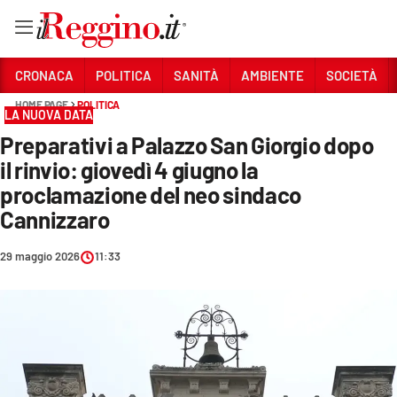
Vai
CRONACA
POLITICA
SANITÀ
AMBIENTE
SOCIETÀ
HOME PAGE
POLITICA
LA NUOVA DATA
Sezioni
Preparativi a Palazzo San Giorgio dopo
CRONACA
il rinvio: giovedì 4 giugno la
POLITICA
proclamazione del neo sindaco
Cannizzaro
SANITÀ
29 maggio 2026
11:33
AMBIENTE
SOCIETÀ
CULTURA
ECONOMIA E LAVORO