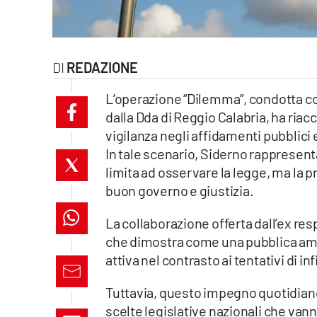
laconair.it
lacitymag.it
REDAZIONE
ilreggino.it
L’operazione “Dilemma”, condotta con
dalla Dda di Reggio Calabria, ha riac
cosenzachannel.it
vigilanza negli affidamenti pubblici e 
In tale scenario, Siderno rappresen
ilvibonese.it
limita ad osservare la legge, ma l
catanzarochannel.it
buon governo e giustizia.
La collaborazione offerta dall’ex res
lacapitalenews.it
che dimostra come una pubblica am
attiva nel contrasto ai tentativi di inf
App
Tuttavia, questo impegno quotidiano 
Android
scelte legislative nazionali che van