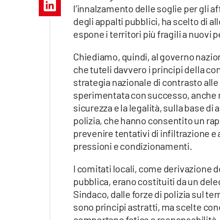
Apple
l’innalzamento delle soglie per gli aff
degli appalti pubblici, ha scelto di al
espone i territori più fragili a nuovi 
Chiediamo, quindi, al governo naziona
Vai
che tuteli davvero i principi della c
strategia nazionale di contrasto alle i
sperimentata con successo, anche nell
sicurezza e la legalità, sulla base di 
polizia, che hanno consentito un rappo
prevenire tentativi di infiltrazione 
pressioni e condizionamenti.
I comitati locali, come derivazione d
pubblica, erano costituiti da un del
Sindaco, dalle forze di polizia sul ter
sono principi astratti, ma scelte c
comportano fatica e responsabilità.