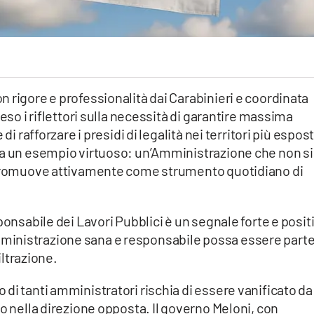
 rigore e professionalità dai Carabinieri e coordinata
ceso i riflettori sulla necessità di garantire massima
di rafforzare i presidi di legalità nei territori più espost
ta un esempio virtuoso: un’Amministrazione che non si
a promuove attivamente come strumento quotidiano di
ponsabile dei Lavori Pubblici è un segnale forte e posit
ministrazione sana e responsabile possa essere part
iltrazione.
di tanti amministratori rischia di essere vanificato da
no nella direzione opposta. Il governo Meloni, con