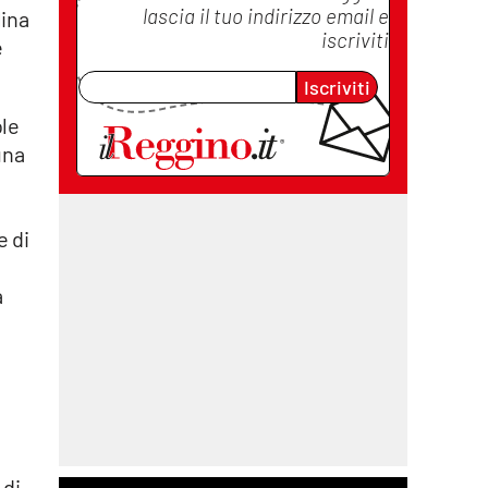
lascia il tuo indirizzo email e
lina
iscriviti
e
Iscriviti
ole
una
e di
a
 di