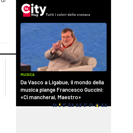
lacplay.it
lacitymag.it
lactv.it
lacapitalenews.it
laconair.it
cosenzachannel.it
ilvibonese.it
catanzarochannel.it