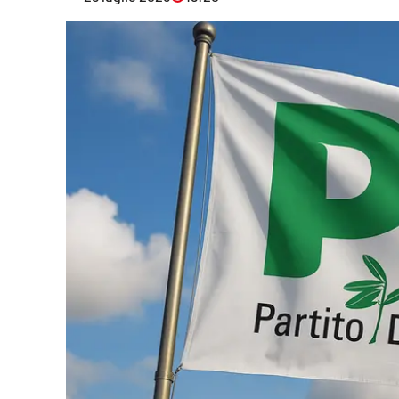
Eventi
Sport
Streaming
LaC TV
Lac Network
LaC OnAir
LaC
Network
lacplay.it
lactv.it