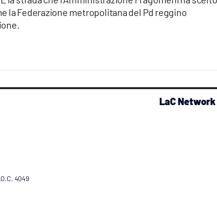
he la Federazione metropolitana del Pd reggino
ione.
LaC Network
R.O.C. 4049