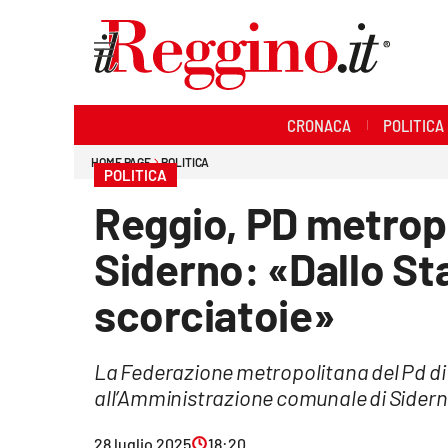
Sezioni
CRONACA
POLITICA
Cronaca
HOME PAGE
POLITICA
POLITICA
Politica
Reggio, PD metropo
Sanità
Siderno: «Dallo St
Ambiente
scorciatoie»
Società
La Federazione metropolitana del Pd di 
Cultura
all’Amministrazione comunale di Sider
Economia e lavoro
28 luglio 2025
18:20