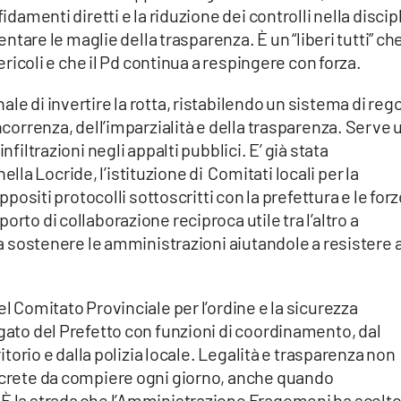
idamenti diretti e la riduzione dei controlli nella discip
lentare le maglie della trasparenza. È un “liberi tutti” ch
pericoli e che il Pd continua a respingere con forza.
le di invertire la rotta, ristabilendo un sistema di reg
oncorrenza, dell’imparzialità e della trasparenza. Serve 
nfiltrazioni negli appalti pubblici. E’ già stata
a Locride, l’istituzione di Comitati locali per la
appositi protocolli sottoscritti con la prefettura e le forz
rto di collaborazione reciproca utile tra l’altro a
e a sostenere le amministrazioni aiutandole a resistere 
el Comitato Provinciale per l’ordine e la sicurezza
egato del Prefetto con funzioni di coordinamento, dal
ritorio e dalla polizia locale. Legalità e trasparenza non
oncrete da compiere ogni giorno, anche quando
 È la strada che l’Amministrazione Fragomeni ha scelto