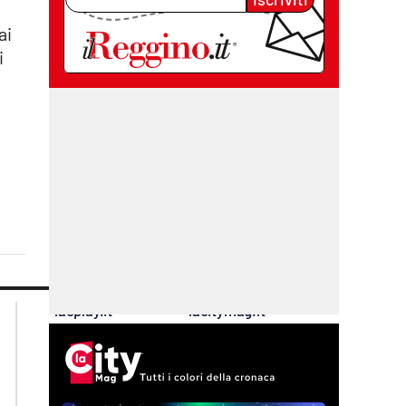
ai
i
lacplay.it
lacitymag.it
lactv.it
lacapitalenews.it
laconair.it
cosenzachannel.it
ilvibonese.it
catanzarochannel.it