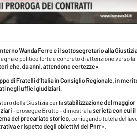
Interno Wanda Ferro e il sottosegretario alla Giustizi
gnale politico forte e concreto di attenzione verso la
atori che, da anni, attendono certezze»
.
 di Fratelli d’Italia in Consiglio Regionale, in merit
i negli uffici giudiziari.
ero della Giustizia per la
stabilizzazione del maggior
ziari
– prosegue Brutto – dimostra la
serietà con cui il
tema del precariato storico
, coniugando tutela del lav
tiva e rispetto degli obiettivi del Pnrr
».