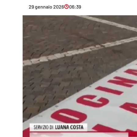
Eventi
29 gennaio 2026
06:39
Sport
Streaming
LaC TV
Lac Network
LaC OnAir
LaC
Network
lacplay.it
lactv.it