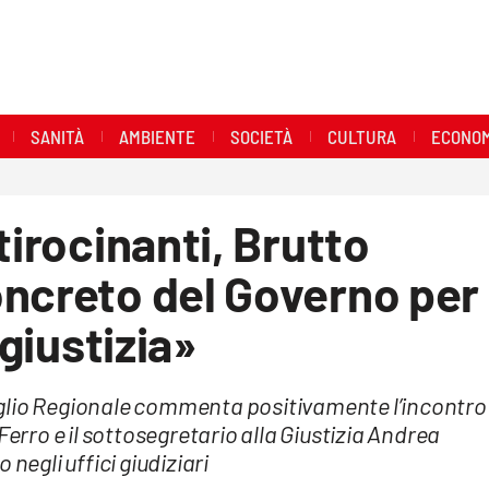
SANITÀ
AMBIENTE
SOCIETÀ
CULTURA
ECONOM
tirocinanti, Brutto
oncreto del Governo per
 giustizia»
nsiglio Regionale commenta positivamente l’incontro
Ferro e il sottosegretario alla Giustizia Andrea
negli uffici giudiziari