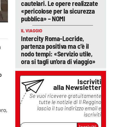
cautelari. Le opere realizzate
«pericolose per la sicurezza
pubblica» – NOMI
IL VIAGGIO
Intercity Roma-Locride,
partenza positiva ma c'è il
a
nodo tempi: «Servizio utile,
ora si tagli un'ora di viaggio»
o
Iscriviti
alla Newsletter
Se vuoi ricevere gratuitamente
tutte le notizie di
Il Reggino
lascia il tuo indirizzo email e
oro,
iscriviti
Iscriviti