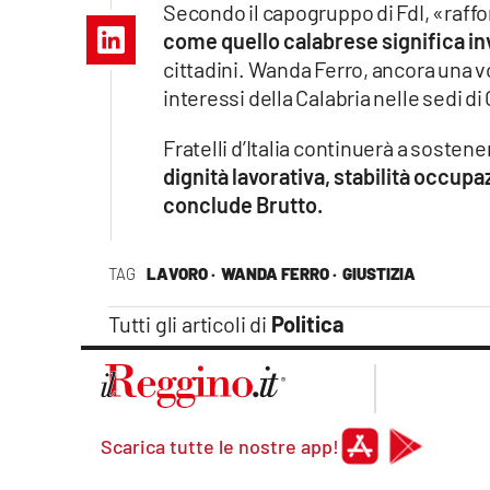
Secondo il capogruppo di FdI, «raffor
Apple
come quello calabrese significa inve
cittadini. Wanda Ferro, ancora una vo
interessi della Calabria nelle sedi d
Vai
Fratelli d’Italia continuerà a sosten
dignità lavorativa, stabilità occupa
conclude Brutto.
TAG
LAVORO ·
WANDA FERRO ·
GIUSTIZIA
Tutti gli articoli di
Politica
Scarica tutte le nostre app!