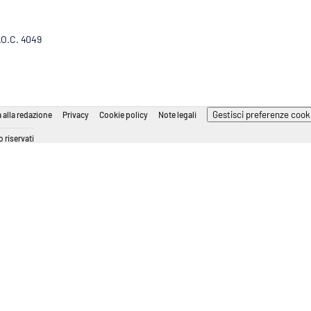
R.O.C. 4049
Gestisci preferenze cook
 alla redazione
Privacy
Cookie policy
Note legali
 riservati