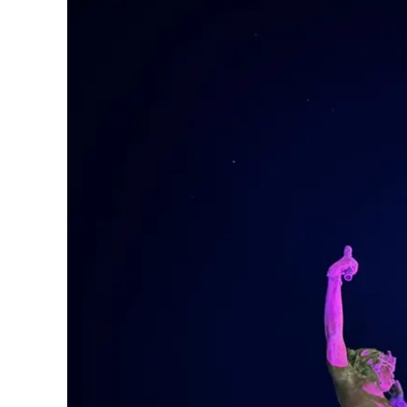
Eventi
Sport
Streaming
LaC TV
Lac Network
LaC OnAir
LaC
Network
lacplay.it
lactv.it