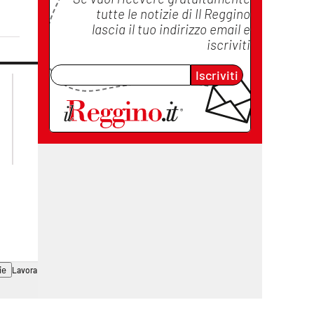
tutte le notizie di
Il Reggino
lascia il tuo indirizzo email e
iscriviti
Iscriviti
lacplay.it
lacitymag.it
lactv.it
lacapitalenews.it
laconair.it
cosenzachannel.it
ilvibonese.it
catanzarochannel.it
ie
Lavora con noi