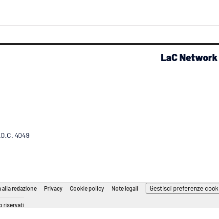
LaC Network
R.O.C. 4049
Gestisci preferenze cook
 alla redazione
Privacy
Cookie policy
Note legali
 riservati