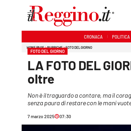
Sezioni
CRONACA
POLITICA
Cronaca
HOME PAGE
RUBRICHE
FOTO DEL GIORNO
FOTO DEL GIORNO
Politica
LA FOTO DEL GIORN
Sanità
oltre
Ambiente
Non è il traguardo a contare, ma il coragg
Società
senza paura di restare con le mani vuot
Cultura
7 marzo 2025
07:30
Economia e lavoro