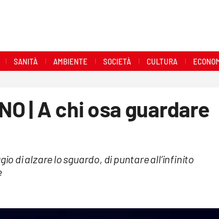
SANITÀ
AMBIENTE
SOCIETÀ
CULTURA
ECONOM
O | A chi osa guardare
io di alzare lo sguardo, di puntare all’infinito
e