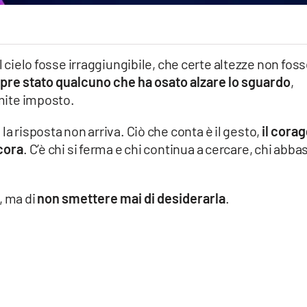
l cielo fosse irraggiungibile, che certe altezze non fos
pre stato qualcuno che ha osato alzare lo sguardo
,
imite imposto.
la risposta non arriva. Ciò che conta è il gesto,
il cora
ncora
. C’è chi si ferma e chi continua a cercare, chi abba
, ma di
non smettere mai di desiderarla
.