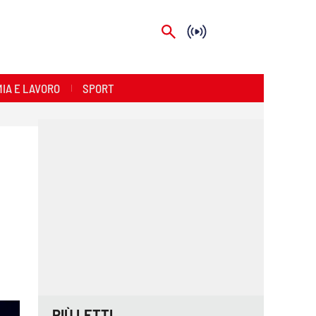
IA E LAVORO
SPORT
PIÙ LETTI