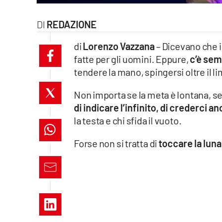
laconair.it
REDAZIONE
lacitymag.it
di
Lorenzo Vazzana
– Dicevano che i
fatte per gli uomini. Eppure,
c’è sem
ilreggino.it
tendere la mano, spingersi oltre il l
cosenzachannel.it
Non importa se la meta è lontana, se 
di indicare l’infinito, di crederci a
ilvibonese.it
la testa e chi sfida il vuoto.
catanzarochannel.it
Forse non si tratta di
toccare la luna
lacapitalenews.it
App
Android