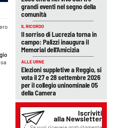
grandi eventi nel segno della
comunità
sero
IL RICORDO
Il sorriso di Lucrezia torna in
campo: Palizzi inaugura il
Memorial dell'Amicizia
ggio
ssa
ALLE URNE
Elezioni suppletive a Reggio, si
vota il 27 e 28 settembre 2026
per il collegio uninominale 05
della Camera
Iscriviti
alla Newsletter
Se vuoi ricevere gratuitamente