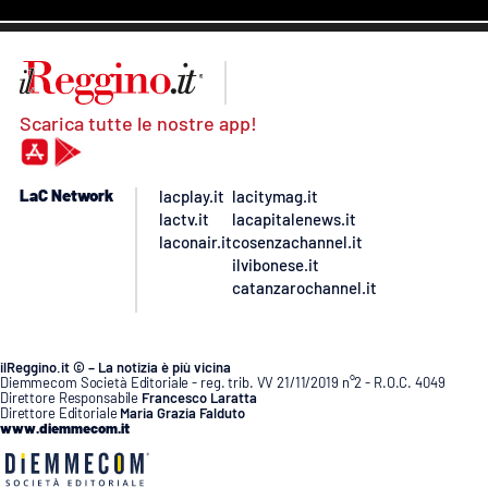
Scarica tutte le nostre app!
LaC Network
lacplay.it
lacitymag.it
lactv.it
lacapitalenews.it
laconair.it
cosenzachannel.it
ilvibonese.it
catanzarochannel.it
ilReggino.it © – La notizia è più vicina
Diemmecom Società Editoriale - reg. trib. VV 21/11/2019 n°2 - R.O.C. 4049
Direttore Responsabile
Francesco Laratta
Direttore Editoriale
Maria Grazia Falduto
www.diemmecom.it