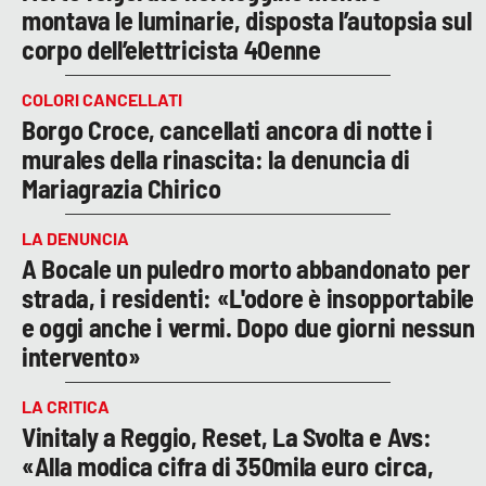
montava le luminarie, disposta l’autopsia sul
LACITYMAG.IT
corpo dell’elettricista 40enne
ILREGGINO.IT
COLORI CANCELLATI
Borgo Croce, cancellati ancora di notte i
COSENZACHANNEL.IT
murales della rinascita: la denuncia di
ILVIBONESE.IT
Mariagrazia Chirico
CATANZAROCHANNEL.IT
LA DENUNCIA
A Bocale un puledro morto abbandonato per
LACAPITALENEWS.IT
strada, i residenti: «L'odore è insopportabile
e oggi anche i vermi. Dopo due giorni nessun
App
intervento»
ANDROID
LA CRITICA
APPLE
Vinitaly a Reggio, Reset, La Svolta e Avs:
«Alla modica cifra di 350mila euro circa,