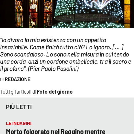
EVENTI
SPORT
Streaming
"Io divoro la mia esistenza con un appetito
insaziabile. Come finirà tutto ciò? Lo ignoro. [… ]
LAC TV
Sono scandaloso. Lo sono nella misura in cui tendo
LAC NETWORK
una corda, anzi un cordone ombelicale, tra il sacro e
il profano". (Pier Paolo Pasolini)
LAC ONAIR
REDAZIONE
LaC
Foto del giorno
Tutti gli articoli di
Network
LACPLAY.IT
PIÙ LETTI
LACTV.IT
LE INDAGINI
Morto folgorato nel Reggino mentre
LACONAIR.IT