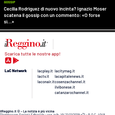
Scarica tutte le nostre app!
LaC Network
lacplay.it
lacitymag.it
lactv.it
lacapitalenews.it
laconair.it
cosenzachannel.it
ilvibonese.it
catanzarochannel.it
ilReggino.it © – La notizia è più vicina
Diemmecom Società Editoriale - reg. trib. VV 21/11/2019 n°2 - R.O.C. 4049