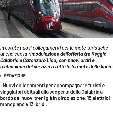
EVENTI
SPORT
Streaming
LAC TV
In estate nuovi collegamenti per le mete turistiche
LAC NETWORK
anche con
la rimodulazione dell’offerta tra Reggio
Calabria e Catanzaro Lido, con nuovi orari e
LAC ONAIR
l’estensione del servizio a tutte le fermate della linea
REDAZIONE
LaC
Network
«Nuovi collegamenti per accompagnare turisti e
LACPLAY.IT
viaggiatori abituali alla scoperta della Calabria a
bordo dei nuovi treni già in circolazione, 15 elettrici
LACTV.IT
monopiano e 13 ibridi.
LACONAIR.IT