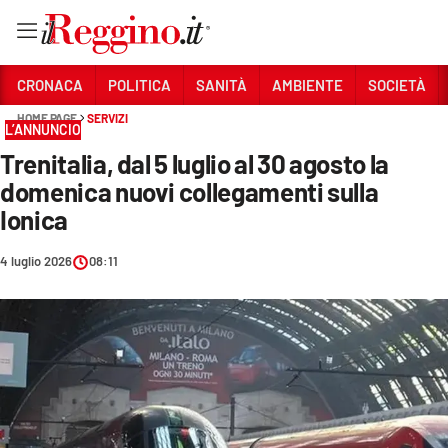
Vai
CRONACA
POLITICA
SANITÀ
AMBIENTE
SOCIETÀ
HOME PAGE
SERVIZI
L’ANNUNCIO
Sezioni
Trenitalia, dal 5 luglio al 30 agosto la
CRONACA
domenica nuovi collegamenti sulla
POLITICA
Ionica
SANITÀ
4 luglio 2026
08:11
AMBIENTE
SOCIETÀ
CULTURA
ECONOMIA E LAVORO