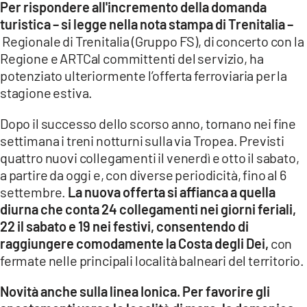
Per rispondere all'incremento della domanda
turistica – si legge nella nota stampa di Trenitalia –
LACITYMAG.IT
Regionale di Trenitalia (Gruppo FS), di concerto con la
ILREGGINO.IT
Regione e ARTCal committenti del servizio, ha
potenziato ulteriormente l’offerta ferroviaria per la
COSENZACHANNEL.IT
stagione estiva.
ILVIBONESE.IT
Dopo il successo dello scorso anno, tornano nei fine
settimana i treni notturni sulla via Tropea. Previsti
CATANZAROCHANNEL.IT
quattro nuovi collegamenti il venerdì e otto il sabato,
LACAPITALENEWS.IT
a partire da oggi e, con diverse periodicità, fino al 6
settembre.
La nuova offerta si affianca a quella
diurna che conta 24 collegamenti nei giorni feriali,
App
22 il sabato e 19 nei festivi, consentendo di
ANDROID
raggiungere comodamente la Costa degli Dei,
con
fermate nelle principali località balneari del territorio.
APPLE
Novità anche sulla linea Ionica. Per favorire gli