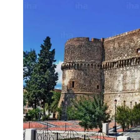
Eventi
Sport
Streaming
LaC TV
Lac Network
LaC OnAir
LaC
Network
lacplay.it
lactv.it