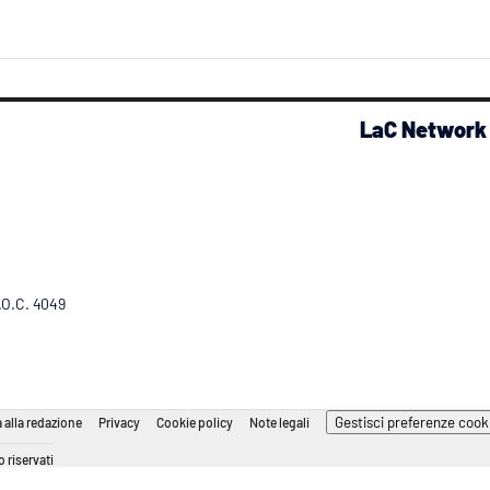
LaC Network
R.O.C. 4049
Gestisci preferenze cook
 alla redazione
Privacy
Cookie policy
Note legali
 riservati