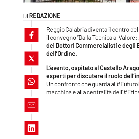
laconair.it
REDAZIONE
lacitymag.it
Reggio Calabria diventa il centro del
il convegno “Dalla Tecnica al Valore: 
ilreggino.it
dei Dottori Commercialisti e degli 
cosenzachannel.it
dell’Ordine
.
L’evento, ospitato al Castello Arag
ilvibonese.it
esperti per discutere il ruolo dell’i
catanzarochannel.it
Un confronto che guarda al #Futuro
macchina e alla centralità dell’#Etic
lacapitalenews.it
App
Android