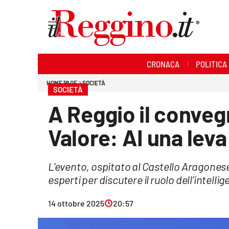
Sezioni
CRONACA
POLITICA
Cronaca
HOME PAGE
SOCIETÀ
SOCIETÀ
Politica
A Reggio il conveg
Sanità
Valore: AI una leva
Ambiente
L’evento, ospitato al Castello Aragonese
Società
esperti per discutere il ruolo dell’intelli
Cultura
14 ottobre 2025
20:57
Economia e lavoro