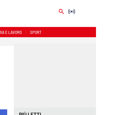
IA E LAVORO
SPORT
PIÙ LETTI