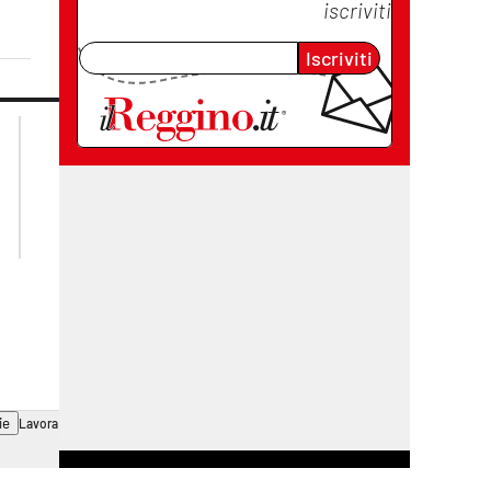
iscriviti
Iscriviti
lacplay.it
lacitymag.it
lactv.it
lacapitalenews.it
laconair.it
cosenzachannel.it
ilvibonese.it
catanzarochannel.it
ie
Lavora con noi