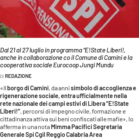
EVENTI
SPORT
Streaming
Dal 21 al 27 luglio in programma “E!State Liberi!,
LAC TV
anche in collaborazione co il Comune di Camini e la
LAC NETWORK
cooperativa sociale Eurocoop Jungi Mundu
REDAZIONE
LAC ONAIR
«Il
borgo di Camini
, da anni
simbolo di accoglienza e
LaC
rigenerazione sociale, entra ufficialmente nella
Network
rete nazionale dei campi estivi di Libera “E!State
LACPLAY.IT
Liberi!”
, percorsi di impegno civile, formazione e
cittadinanza attiva sui beni confiscati alle mafie», lo
LACTV.IT
afferma in una nota
Mimma Pacifici Segretaria
Generale Spi Cgil Reggio Calabria Area
LACONAIR.IT