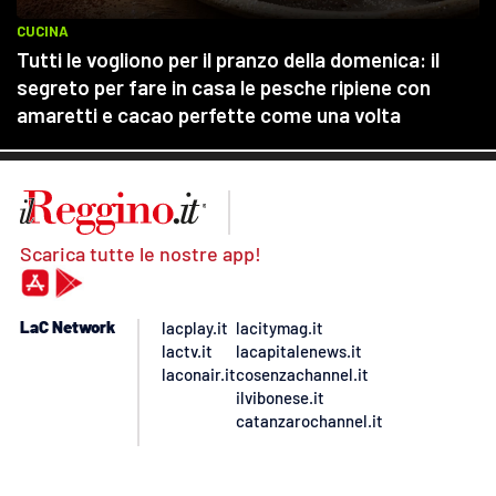
Scarica tutte le nostre app!
LaC Network
lacplay.it
lacitymag.it
lactv.it
lacapitalenews.it
laconair.it
cosenzachannel.it
ilvibonese.it
catanzarochannel.it