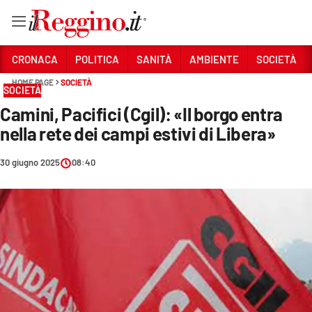
Vai
CRONACA
POLITICA
SANITÀ
AMBIENTE
SOCIETÀ
HOME PAGE
SOCIETÀ
SOCIETÀ
Sezioni
Camini, Pacifici (Cgil): «Il borgo entra
CRONACA
nella rete dei campi estivi di Libera»
POLITICA
30 giugno 2025
08:40
SANITÀ
AMBIENTE
SOCIETÀ
CULTURA
ECONOMIA E LAVORO