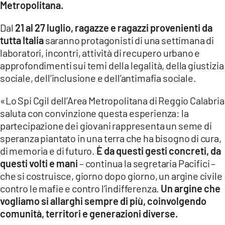
Metropolitana.
LACITYMAG.IT
Dal
21 al 27 luglio, ragazze e ragazzi provenienti da
tutta Italia
saranno protagonisti di una settimana di
ILREGGINO.IT
laboratori, incontri, attività di recupero urbano e
COSENZACHANNEL.IT
approfondimenti sui temi della legalità, della giustizia
sociale, dell’inclusione e dell’antimafia sociale.
ILVIBONESE.IT
«Lo Spi Cgil dell’Area Metropolitana di Reggio Calabria
CATANZAROCHANNEL.IT
saluta con convinzione questa esperienza: la
partecipazione dei giovani rappresenta un seme di
LACAPITALENEWS.IT
speranza piantato in una terra che ha bisogno di cura,
di memoria e di futuro.
È da questi gesti concreti, da
App
questi volti e mani
– continua la segretaria Pacifici –
ANDROID
che si costruisce, giorno dopo giorno, un argine civile
contro le mafie e contro l’indifferenza.
Un argine che
APPLE
vogliamo si allarghi sempre di più, coinvolgendo
comunità, territori e generazioni diverse.