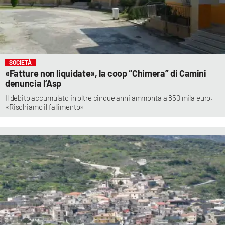
SOCIETÀ
«Fatture non liquidate», la coop “Chimera” di Camini
denuncia l’Asp
Il debito accumulato in oltre cinque anni ammonta a 850 mila euro.
«Rischiamo il fallimento»