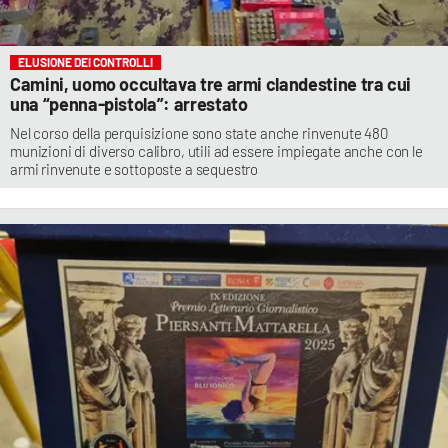
ELUSIONE DEI CONTROLLI
Camini, uomo occultava tre armi clandestine tra cui
una “penna-pistola”: arrestato
Nel corso della perquisizione sono state anche rinvenute 480
munizioni di diverso calibro, utili ad essere impiegate anche con le
armi rinvenute e sottoposte a sequestro