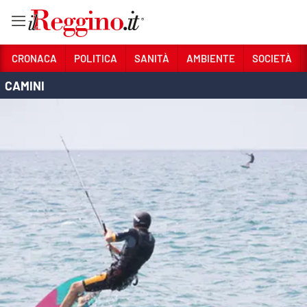
Vai
CRONACA
POLITICA
SANITÀ
AMBIENTE
SOCIETÀ
CAMINI
Sezioni
CRONACA
POLITICA
SANITÀ
AMBIENTE
SOCIETÀ
CULTURA
ECONOMIA E LAVORO