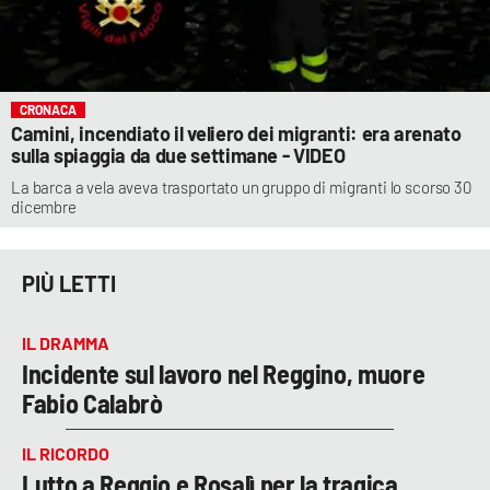
CRONACA
Camini, incendiato il veliero dei migranti: era arenato
sulla spiaggia da due settimane - VIDEO
La barca a vela aveva trasportato un gruppo di migranti lo scorso 30
dicembre
PIÙ LETTI
IL DRAMMA
Incidente sul lavoro nel Reggino, muore
Fabio Calabrò
IL RICORDO
Lutto a Reggio e Rosalì per la tragica