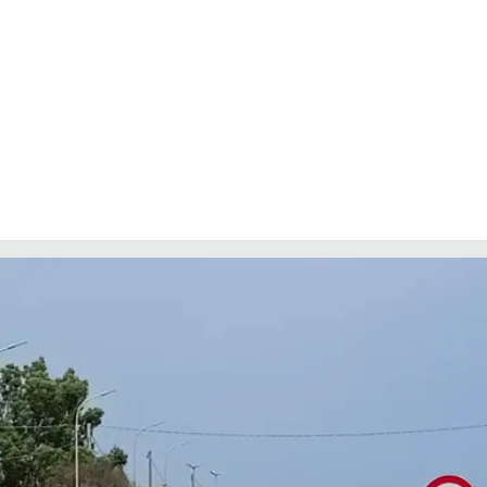
LACITYMAG.IT
ILREGGINO.IT
COSENZACHANNEL.IT
ILVIBONESE.IT
CATANZAROCHANNEL.IT
LACAPITALENEWS.IT
App
ANDROID
APPLE