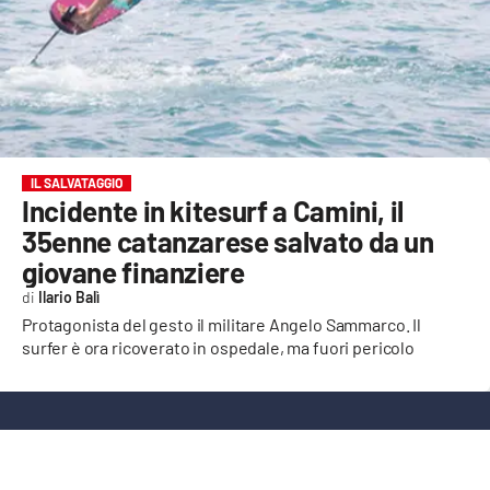
EVENTI
SPORT
Streaming
LAC TV
IL SALVATAGGIO
Incidente in kitesurf a Camini, il
LAC NETWORK
35enne catanzarese salvato da un
giovane finanziere
LAC ONAIR
Ilario Balì
Protagonista del gesto il militare Angelo Sammarco. Il
LaC
surfer è ora ricoverato in ospedale, ma fuori pericolo
Network
LACPLAY.IT
LACTV.IT
LACONAIR.IT