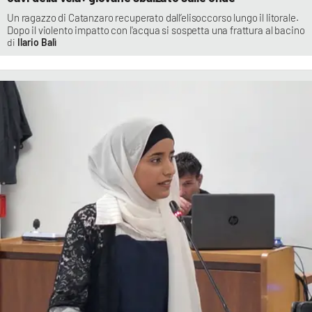
Un ragazzo di Catanzaro recuperato dall’elisoccorso lungo il litorale.
Dopo il violento impatto con l'acqua si sospetta una frattura al bacino
Ilario Balì