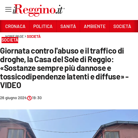
Vai
CRONACA
POLITICA
SANITÀ
AMBIENTE
SOCIETÀ
HOME PAGE
SOCIETÀ
SOCIETÀ
Sezioni
Giornata contro l'abuso e il traffico di
CRONACA
droghe, la Casa del Sole di Reggio:
POLITICA
«Sostanze sempre più dannose e
tossicodipendenze latenti e diffuse» -
SANITÀ
VIDEO
AMBIENTE
26 giugno 2024
19:30
SOCIETÀ
CULTURA
ECONOMIA E LAVORO