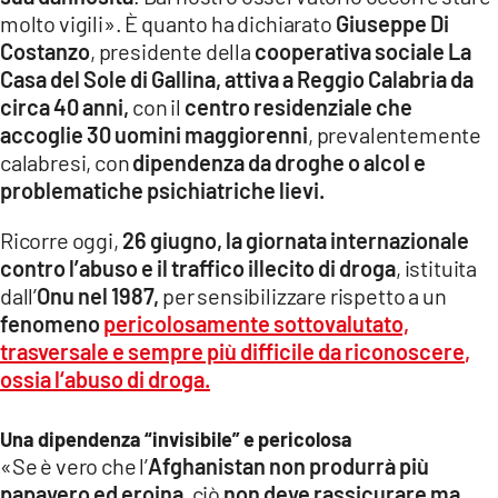
molto vigili». È quanto ha dichiarato
Giuseppe Di
Costanzo
, presidente della
cooperativa sociale La
Casa del Sole di Gallina, attiva a Reggio Calabria da
circa 40 anni,
con il
centro residenziale che
accoglie 30 uomini maggiorenni
, prevalentemente
calabresi, con
dipendenza da droghe o alcol e
problematiche psichiatriche lievi.
Ricorre oggi,
26 giugno, la giornata internazionale
contro l’abuso e il traffico illecito di droga
, istituita
dall’
Onu nel 1987,
per sensibilizzare rispetto a un
fenomeno
pericolosamente sottovalutato,
trasversale e sempre più difficile da riconoscere
,
ossia l
‘abuso di droga.
Una dipendenza “invisibile” e pericolosa
«Se è vero che l’
Afghanistan non produrrà più
papavero ed eroina
, ciò
non deve rassicurare ma