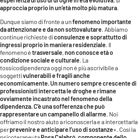
approccia proprio in un’età molto più matura
.
Dunque siamo di fronte a un
fenomeno importante
da attenzionare e da non sottovalutare
. Abbiamo
continue richieste di
consulenze e soprattutto di
ingressi proprio in maniera residenziale
. Il
fenomeno è
trasversale
,
non conosce età o
condizione sociale e culturale
. La
tossicodipendenza oggi non è più ascrivibile a
soggetti
vulnerabili e fragili anche
economicamente.
Un numero sempre crescente di
professionisti
intercetta le droghe e rimane
ovviamente incastrato nel fenomeno della
dipendenza.
C’è una sofferenza che può
rappresentare un campanello di allarme
. Noi
offriamo il nostro aiuto a riconoscerla e a intercettarla
per
prevenire e anticipare l’uso di sostanze
». Così la
psicoterapeuta
Rosa Calabró, componente dello