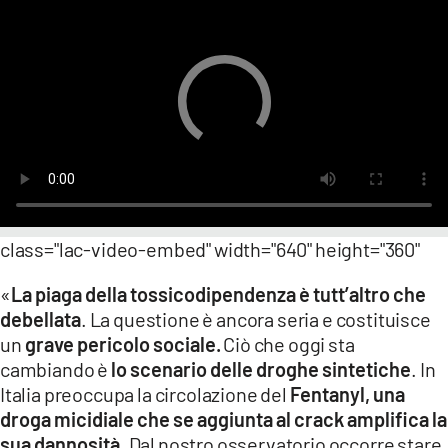
LACITYMAG.IT
ILREGGINO.IT
COSENZACHANNEL.IT
ILVIBONESE.IT
CATANZAROCHANNEL.IT
class="lac-video-embed" width="640" height="360"
LACAPITALENEWS.IT
«
La piaga della tossicodipendenza è tutt’altro che
App
debellata
. La questione è ancora seria e costituisce
un
grave pericolo sociale.
Ciò che oggi sta
ANDROID
cambiando è
lo scenario delle droghe sintetiche
. In
APPLE
Italia preoccupa la circolazione del
Fentanyl, una
droga micidiale che se aggiunta al crack amplifica la
sua dannosità
. Dal nostro osservatorio occorre stare