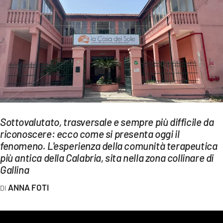
EVENTI
SPORT
Streaming
LAC TV
LAC NETWORK
Sottovalutato, trasversale e sempre più difficile da
LAC ONAIR
riconoscere: ecco come si presenta oggi il
fenomeno. L'esperienza della comunità terapeutica
LaC
più antica della Calabria, sita nella zona collinare di
Network
Gallina
LACPLAY.IT
ANNA FOTI
LACTV.IT
LACONAIR.IT