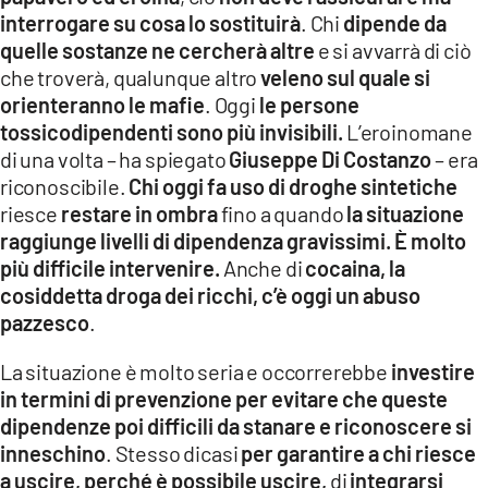
interrogare su cosa lo sostituirà
. Chi
dipende da
quelle sostanze ne cercherà altre
e si avvarrà di ciò
che troverà, qualunque altro
veleno sul quale si
orienteranno le mafie
. Oggi
le persone
tossicodipendenti sono più invisibili.
L’eroinomane
di una volta – ha spiegato
Giuseppe Di Costanzo
– era
riconoscibile.
Chi oggi fa uso di droghe sintetiche
riesce
restare in ombra
fino a quando
la situazione
raggiunge livelli di dipendenza gravissimi.
È molto
più difficile intervenire.
Anche di
cocaina, la
cosiddetta droga dei ricchi, c’è oggi un abuso
pazzesco
.
La situazione è molto seria e occorrerebbe
investire
in termini di prevenzione per evitare che queste
dipendenze poi difficili da stanare e riconoscere si
inneschino
. Stesso dicasi
per garantire a chi riesce
a uscire, perché è possibile uscire,
di
integrarsi