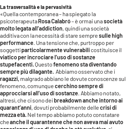
La trasversalità e la pervasività
«Quella contemporanea – ha spiegato la
psicoterapeuta
Rosa Calabró
– è ormai una
società
molto legata all’addiction
, quindi una società
additiva con la necessità di stare sempre
sulle high
performance
. Una tensione che, purtroppo per
soggetti
particolarmente vulnerabili
costituisce il
viatico per incrociare l’uso di sostanze
stupefacenti.
Questo
fenomeno sta diventando
sempre più dilagante.
Abbiamo osservato che i
ragazzi,
malgrado abbiano le dovute conoscenze sul
fenomeno, comunque
cerchino sempre di
approcciarsi all’uso di sostanze
. Abbiamo notato,
altresì, che ci sono dei
breakdown anche intorno ai
quarant’anni
, dovuti probabilmente delle
crisi di
mezza età.
Nel tempo abbiamo potuto constatare
che
anche il quarantenne che non aveva mai avuto
esperienza di uso di droghe in età evolutiva
, si