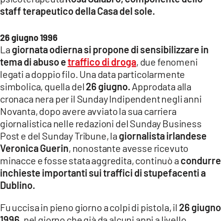
staff terapeutico della Casa del sole.
26 giugno 1996
La
giornata odierna si propone di sensibilizzare in
tema di abuso e
traffico di droga
, due fenomeni
legati a doppio filo. Una data particolarmente
simbolica, quella del
26 giugno.
Approdata alla
cronaca nera per il Sunday Indipendent negli anni
Novanta, dopo avere avviato la sua carriera
giornalistica nelle redazioni del Sunday Business
Post e del Sunday Tribune, la
giornalista irlandese
Veronica Guerin
, nonostante avesse ricevuto
minacce e fosse stata aggredita, continuò a
condurre
inchieste importanti sui traffici di stupefacenti a
Dublino.
Fu uccisa in pieno giorno a colpi di pistola, il
26 giugno
1996,
nel giorno che già da alcuni anni a livello