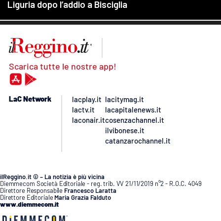
Scarica tutte le nostre app!
LaC Network
lacplay.it
lacitymag.it
lactv.it
lacapitalenews.it
laconair.it
cosenzachannel.it
ilvibonese.it
catanzarochannel.it
ilReggino.it © – La notizia è più vicina
Diemmecom Società Editoriale - reg. trib. VV 21/11/2019 n°2 - R.O.C. 4049
Direttore Responsabile
Francesco Laratta
Direttore Editoriale
Maria Grazia Falduto
www.diemmecom.it