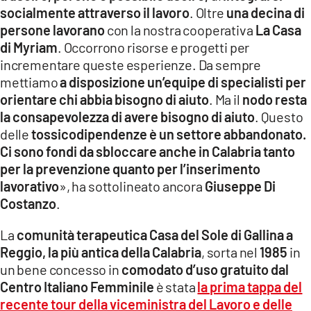
socialmente attraverso il lavoro
. Oltre
una decina di
persone lavorano
con la nostra cooperativa
La Casa
di Myriam
. Occorrono risorse e progetti per
incrementare queste esperienze. Da sempre
mettiamo
a disposizione un’equipe di specialisti per
orientare chi abbia bisogno di aiuto
. Ma il
nodo resta
la consapevolezza di avere bisogno di aiuto
. Questo
delle
tossicodipendenze è un settore abbandonato.
Ci sono fondi da sbloccare anche in Calabria tanto
per la prevenzione quanto per l’inserimento
lavorativo
», ha sottolineato ancora
Giuseppe Di
Costanzo
.
La
comunità terapeutica Casa del Sole di Gallina a
Reggio, la più antica della Calabria
, sorta nel
1985
in
un bene concesso in
comodato d’uso gratuito dal
Centro Italiano Femminile
è stata
la prima tappa del
recente
tour della viceministra del Lavoro e delle