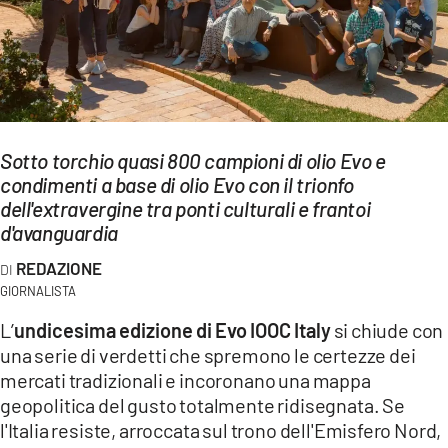
EVENTI
SPORT
Streaming
Sotto torchio quasi 800 campioni di olio Evo e
LAC TV
condimenti a base di olio Evo con il trionfo
LAC NETWORK
dell'extravergine tra ponti culturali e frantoi
d'avanguardia
LAC ONAIR
REDAZIONE
GIORNALISTA
LaC
Network
L’
undicesima edizione di Evo IOOC Italy
si chiude con
una serie di verdetti che spremono le certezze dei
LACPLAY.IT
mercati tradizionali e incoronano una mappa
LACTV.IT
geopolitica del gusto totalmente ridisegnata. Se
l'Italia resiste, arroccata sul trono dell'Emisfero Nord,
LACONAIR.IT