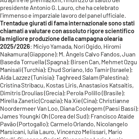
presidente Antonio G. Lauro, che ha celebrato
l'immenso e imparziale lavoro del panel ufficiale.
Trentadue giurati di fama internazionale sono stati
chiamati a valutare con assoluto rigore scientifico
la migliore produzione della campagna olearia
2025/2026
: Miciyo Yamada, Nori Ogido, Hiromi
Nakamura (Giappone); M. Àngels Calvo Fandos, Juan
Baseda Torruella (Spagna); Birsen Can, Mehmet Ozgu
Manisali (Turchia); Ehud Soriano, Ido Tamir (Israele);
Aida Lazzez (Tunisia); Taghreed Salam (Palestina);
Cristina Stribacu, Kostas Liris, Anastasios Katsaitis,
Dimitris Droulias (Grecia); Perola Polillo (Brasile);
Mirella Zanetic (Croazia); Na Xie (Cina); Christianne
Noordermeer Van Loo, Diana Coolegem (Paesi Bassi);
James Youngki Oh (Corea del Sud); Francisco Ataíde
Pavão (Portogallo); Carmelo Orlando, Nicolangelo
Marsicani, Iulia Lauro, Vincenzo Melissari, Mario