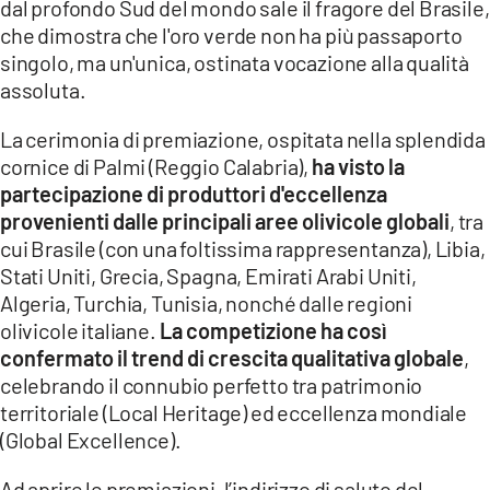
dal profondo Sud del mondo sale il fragore del Brasile,
che dimostra che l'oro verde non ha più passaporto
LACITYMAG.IT
singolo, ma un'unica, ostinata vocazione alla qualità
ILREGGINO.IT
assoluta.
COSENZACHANNEL.IT
La cerimonia di premiazione, ospitata nella splendida
cornice di Palmi (Reggio Calabria),
ha visto la
ILVIBONESE.IT
partecipazione di produttori d'eccellenza
provenienti dalle principali aree olivicole globali
, tra
CATANZAROCHANNEL.IT
cui Brasile (con una foltissima rappresentanza), Libia,
Stati Uniti, Grecia, Spagna, Emirati Arabi Uniti,
LACAPITALENEWS.IT
Algeria, Turchia, Tunisia, nonché dalle regioni
olivicole italiane.
La competizione ha così
App
confermato il trend di crescita qualitativa globale
,
ANDROID
celebrando il connubio perfetto tra patrimonio
territoriale (Local Heritage) ed eccellenza mondiale
APPLE
(Global Excellence).
Ad aprire le premiazioni, l’indirizzo di saluto del