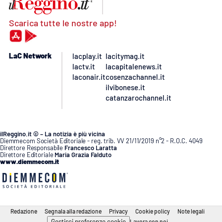
Scarica tutte le nostre app!
LaC Network
lacplay.it
lacitymag.it
lactv.it
lacapitalenews.it
laconair.it
cosenzachannel.it
ilvibonese.it
catanzarochannel.it
ilReggino.it © – La notizia è più vicina
Diemmecom Società Editoriale - reg. trib. VV 21/11/2019 n°2 - R.O.C. 4049
Direttore Responsabile
Francesco Laratta
Direttore Editoriale
Maria Grazia Falduto
www.diemmecom.it
Redazione
Segnala alla redazione
Privacy
Cookie policy
Note legali
Gestisci preferenze cookie
Lavora con noi