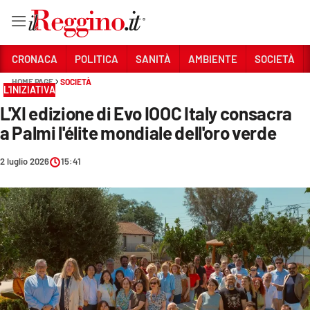
Vai
CRONACA
POLITICA
SANITÀ
AMBIENTE
SOCIETÀ
HOME PAGE
SOCIETÀ
L'INIZIATIVA
Sezioni
L'XI edizione di Evo IOOC Italy consacra
CRONACA
a Palmi l'élite mondiale dell'oro verde
POLITICA
2 luglio 2026
15:41
SANITÀ
AMBIENTE
SOCIETÀ
CULTURA
ECONOMIA E LAVORO