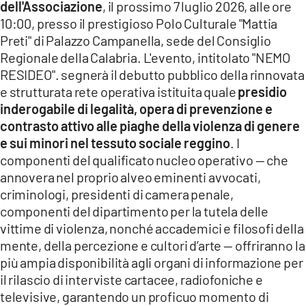
dell'Associazione
, il prossimo 7 luglio 2026, alle ore
10:00, presso il prestigioso Polo Culturale "Mattia
LACITYMAG.IT
Preti" di Palazzo Campanella, sede del Consiglio
ILREGGINO.IT
Regionale della Calabria. L'evento, intitolato "NEMO
RESIDEO". segnerà il debutto pubblico della rinnovata
COSENZACHANNEL.IT
e strutturata rete operativa istituita quale
presidio
inderogabile di legalità, opera di prevenzione e
ILVIBONESE.IT
contrasto attivo alle piaghe della violenza di genere
e sui minori nel tessuto sociale reggino
. I
CATANZAROCHANNEL.IT
componenti del qualificato nucleo operativo — che
LACAPITALENEWS.IT
annovera nel proprio alveo eminenti avvocati,
criminologi, presidenti di camera penale,
componenti del dipartimento per la tutela delle
App
vittime di violenza, nonché accademici e filosofi della
ANDROID
mente, della percezione e cultori d’arte — offriranno la
più ampia disponibilità agli organi di informazione per
APPLE
il rilascio di interviste cartacee, radiofoniche e
televisive, garantendo un proficuo momento di