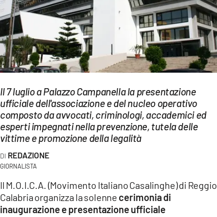
EVENTI
SPORT
Streaming
LAC TV
Il 7 luglio a Palazzo Campanella la presentazione
LAC NETWORK
ufficiale dell'associazione e del nucleo operativo
composto da avvocati, criminologi, accademici ed
LAC ONAIR
esperti impegnati nella prevenzione, tutela delle
vittime e promozione della legalità
LaC
REDAZIONE
Network
GIORNALISTA
LACPLAY.IT
Il M.O.I.C.A. (Movimento Italiano Casalinghe) di Reggio
LACTV.IT
Calabria organizza la solenne
cerimonia di
inaugurazione e presentazione ufficiale
LACONAIR.IT