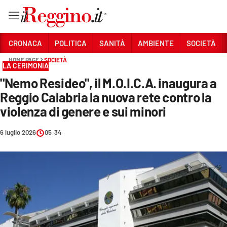
Vai
CRONACA
POLITICA
SANITÀ
AMBIENTE
SOCIETÀ
HOME PAGE
SOCIETÀ
LA CERIMONIA
Sezioni
"Nemo Resideo", il M.O.I.C.A. inaugura a
CRONACA
Reggio Calabria la nuova rete contro la
POLITICA
violenza di genere e sui minori
SANITÀ
6 luglio 2026
05:34
AMBIENTE
SOCIETÀ
CULTURA
ECONOMIA E LAVORO