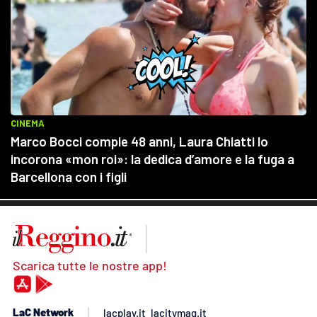
Scarica tutte le nostre app!
LaC Network
lacplay.it
lacitymag.it