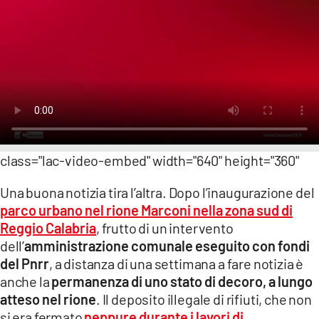
LACITYMAG.IT
ILREGGINO.IT
COSENZACHANNEL.IT
ILVIBONESE.IT
CATANZAROCHANNEL.IT
class="lac-video-embed" width="640" height="360"
LACAPITALENEWS.IT
Una buona notizia tira l’altra. Dopo l’inaugurazione del
parco urbano nel rione Marconi nella zona sud di
App
Reggio Calabria
, frutto di un intervento
dell’
amministrazione comunale eseguito con fondi
ANDROID
del Pnrr
, a distanza di una settimana a fare notizia è
APPLE
anche la
permanenza di uno stato di decoro, a lungo
atteso nel rione
. Il deposito illegale di rifiuti, che non
si era fermato
neppure durante i lavori di