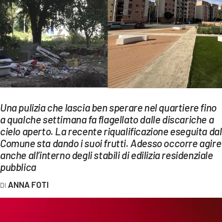
EVENTI
SPORT
Streaming
LAC TV
LAC NETWORK
Una pulizia che lascia ben sperare nel quartiere fino
a qualche settimana fa flagellato dalle discariche a
LAC ONAIR
cielo aperto. La recente riqualificazione eseguita dal
Comune sta dando i suoi frutti. Adesso occorre agire
LaC
anche all’interno degli stabili di edilizia residenziale
Network
pubblica
LACPLAY.IT
ANNA FOTI
LACTV.IT
LACONAIR.IT