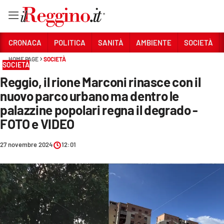
Vai
CRONACA
POLITICA
SANITÀ
AMBIENTE
SOCIETÀ
HOME PAGE
SOCIETÀ
SOCIETÀ
Sezioni
Reggio, il rione Marconi rinasce con il
CRONACA
nuovo parco urbano ma dentro le
POLITICA
palazzine popolari regna il degrado -
FOTO e VIDEO
SANITÀ
27 novembre 2024
12:01
AMBIENTE
SOCIETÀ
CULTURA
ECONOMIA E LAVORO