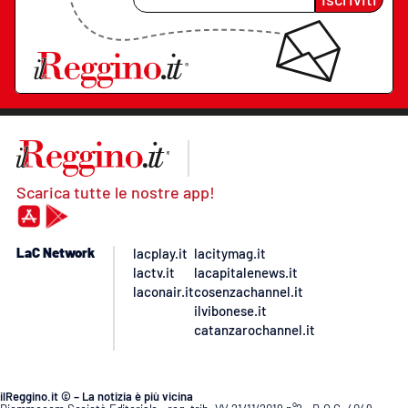
Scarica tutte le nostre app!
LaC Network
lacplay.it
lacitymag.it
lactv.it
lacapitalenews.it
laconair.it
cosenzachannel.it
ilvibonese.it
catanzarochannel.it
ilReggino.it © – La notizia è più vicina