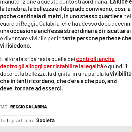
manutenzione a questo punto straordinaria.
La luce e
la tenebra, la bellezza e il degrado convivono, così, a
poche centinaia di metri, in uno stesso quartiere
nel
cuore di Reggio Calabria, che ha adesso dopo decenni
una
occasione anch’essa straordinaria di riscattarsi
e diventare vivibile per le
tante persone perbene che
vi risiedono.
E allora la sfida resta quella dei
controlli anche
dentro gli alloggi per ristabilire la legalità
e quindi il
decoro, la bellezza, la dignità, in una parola la
vivibilità
che in tanti ricordano, che c’era e che può, anzi
deve, tornare ad esserci.
TAG
REGGIO CALABRIA
Società
Tutti gli articoli di