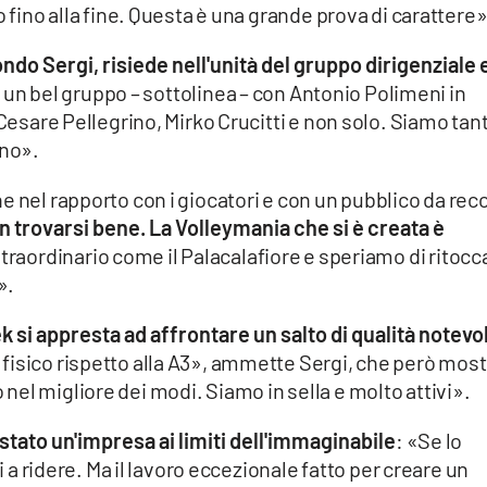
o fino alla fine. Questa è una grande prova di carattere»
ndo Sergi, risiede nell'unità del gruppo dirigenziale 
 un bel gruppo – sottolinea – con Antonio Polimeni in
 Cesare Pellegrino, Mirko Crucitti e non solo. Siamo tant
no».
e nel rapporto con i giocatori e con un pubblico da rec
on trovarsi bene. La Volleymania che si è creata è
raordinario come il Palacalafiore e speriamo di ritocc
».
 si appresta ad affrontare un salto di qualità notevo
fisico rispetto alla A3», ammette Sergi, che però most
el migliore dei modi. Siamo in sella e molto attivi».
 stato un'impresa ai limiti dell'immaginabile
: «Se lo
vi a ridere. Ma il lavoro eccezionale fatto per creare un