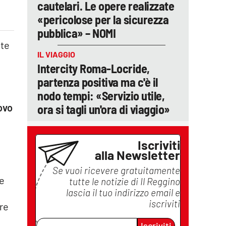
cautelari. Le opere realizzate
«pericolose per la sicurezza
pubblica» – NOMI
ete
IL VIAGGIO
Intercity Roma-Locride,
partenza positiva ma c'è il
nodo tempi: «Servizio utile,
ovo
ora si tagli un'ora di viaggio»
Iscriviti
alla Newsletter
Se vuoi ricevere gratuitamente
 e
tutte le notizie di
Il Reggino
lascia il tuo indirizzo email e
iscriviti
ere
Iscriviti