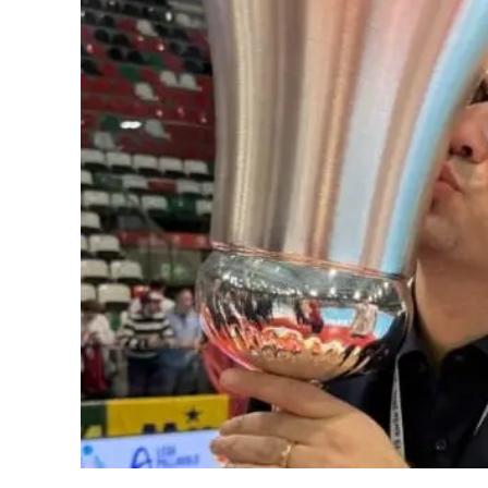
Eventi
Sport
Streaming
LaC TV
Lac Network
LaC OnAir
LaC
Network
lacplay.it
lactv.it