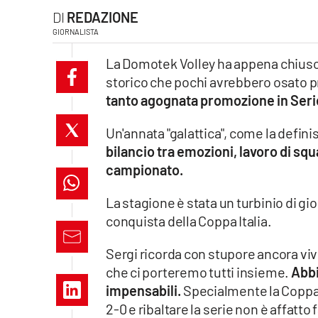
REDAZIONE
laconair.it
GIORNALISTA
lacitymag.it
La Domotek Volley ha appena chiuso
storico che pochi avrebbero osato 
ilreggino.it
tanto agognata promozione in Seri
cosenzachannel.it
Un'annata "galattica", come la definis
bilancio tra emozioni, lavoro di sq
ilvibonese.it
campionato.
catanzarochannel.it
La stagione è stata un turbinio di gi
conquista della Coppa Italia.
lacapitalenews.it
Sergi ricorda con stupore ancora vi
App
che ci porteremo tutti insieme.
Abbi
impensabili.
Specialmente la Coppa 
Android
2-0 e ribaltare la serie non è affatt