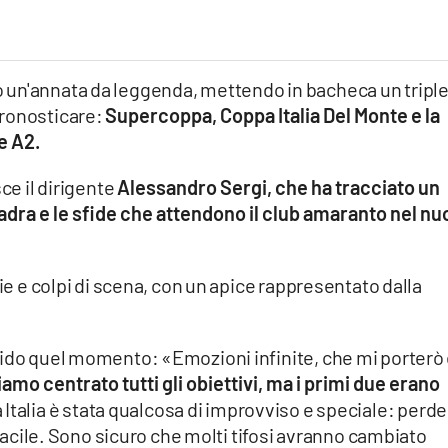
 un'annata da leggenda, mettendo in bacheca un tripl
pronosticare:
Supercoppa, Coppa Italia Del Monte e la
e A2.
ce il dirigente
Alessandro Sergi, che ha tracciato un
uadra e le sfide che attendono il club amaranto nel nu
oie e colpi di scena, con un apice rappresentato dalla
vido quel momento: «Emozioni infinite, che mi porterò
amo centrato tutti gli obiettivi, ma i primi due erano
Italia è stata qualcosa di improvviso e speciale: perd
o facile. Sono sicuro che molti tifosi avranno cambiato