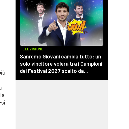
più
a
la
esi