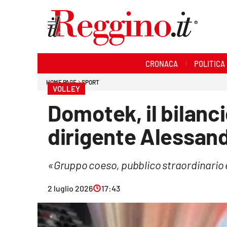
Sezioni
CRONACA
POLITICA
Cronaca
HOME PAGE
SPORT
VOLLEY
Politica
Domotek, il bilanci
Sanità
dirigente Alessand
Ambiente
«Gruppo coeso, pubblico straordinario e
Società
2 luglio 2026
17:43
Cultura
Economia e lavoro