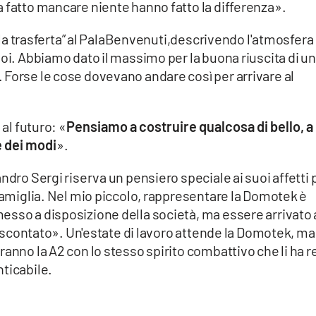
 fatto mancare niente hanno fatto la differenza».
a “la trasferta” al PalaBenvenuti,descrivendo l'atmosfera
noi. Abbiamo dato il massimo per la buona riuscita di un
 Forse le cose dovevano andare così per arrivare al
 al futuro: «
Pensiamo a costruire qualcosa di bello, a
e dei modi
».
ndro Sergi riserva un pensiero speciale ai suoi affetti 
 famiglia. Nel mio piccolo, rappresentare la Domotek è
esso a disposizione della società, ma essere arrivato 
ra scontato». Un'estate di lavoro attende la Domotek, ma 
anno la A2 con lo stesso spirito combattivo che li ha r
ticabile.