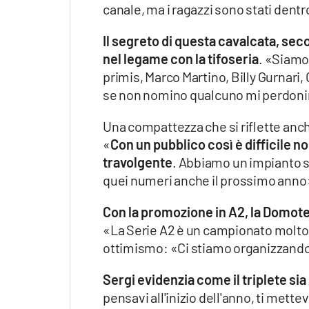
canale, ma i ragazzi sono stati dentr
Apple
Il segreto di questa cavalcata, seco
nel legame con la tifoseria
. «Siamo
primis, Marco Martino, Billy Gurnari,
Vai
se non nomino qualcuno mi perdoni
Una compattezza che si riflette anch
«
Con un pubblico così è difficile n
travolgente
. Abbiamo un impianto st
quei numeri anche il prossimo anno
Con la promozione in A2, la Domotek
«La Serie A2 è un campionato molto 
ottimismo: «Ci stiamo organizzando n
Sergi evidenzia come il triplete sia
pensavi all'inizio dell'anno, ti mette