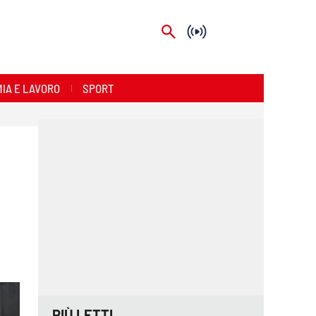
IA E LAVORO
SPORT
PIÙ LETTI