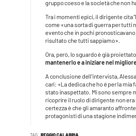
gruppo coeso e la società che non ha
Tra i momenti epici, il dirigente cit
come «una sorta di guerra per tutti 
evento che in pochi pronosticavano.
risultato che tutti sappiamo».
Ora, però, lo sguardo è già proiettato
mantenerlo e a iniziare nel miglior
A conclusione dell'intervista, Alessa
cari: «La dedica che ho è per la mia
stato inaspettato. Mi sono sempre m
ricoprire il ruolo di dirigente non e
certezza è che gli amaranto affronter
protagonisti di una stagione indimen
TAG
REGGIO CALABRIA