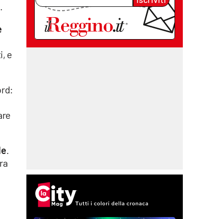
.
e
i, e
ord:
are
le
.
ra