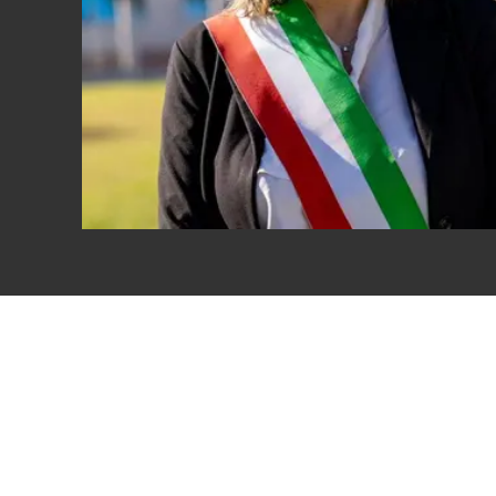
Eventi
Sport
Streaming
LaC TV
Lac Network
LaC OnAir
LaC
Network
lacplay.it
lactv.it