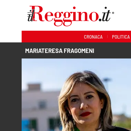
Sezioni
CRONACA
POLITICA
Cronaca
MARIATERESA FRAGOMENI
Politica
Sanità
Ambiente
Società
Cultura
Economia e lavoro