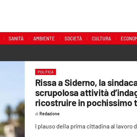
SANITÀ
AMBIENTE
SOCIETÀ
CULTURA
ECONOM
POLITICA
Rissa a Siderno, la sinda
scrupolosa attività d’ind
ricostruire in pochissimo
Redazione
l plauso della prima cittadina al lavoro d