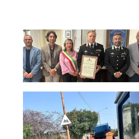
laconair.it
lacitymag.it
ilreggino.it
cosenzachannel.it
ilvibonese.it
catanzarochannel.it
lacapitalenews.it
App
Android