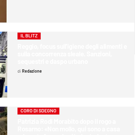
IL BLITZ
Reggio, focus sull'igiene degli alimenti e
sulla concorrenza sleale. Sanzioni,
sequestri e daspo urbano
Redazione
CORO DI SDEGNO
Patrizia Rodi Morabito dopo il rogo a
Rosarno: «Non mollo, qui sono a casa