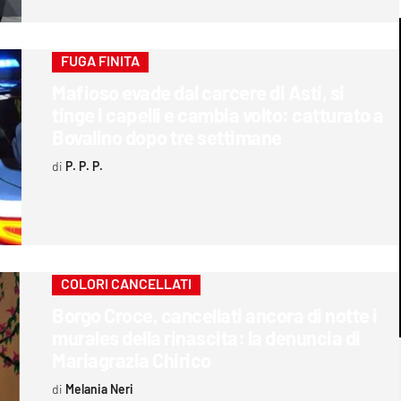
FUGA FINITA
Mafioso evade dal carcere di Asti, si
tinge i capelli e cambia volto: catturato a
Bovalino dopo tre settimane
P. P. P.
COLORI CANCELLATI
Borgo Croce, cancellati ancora di notte i
murales della rinascita: la denuncia di
Mariagrazia Chirico
Melania Neri