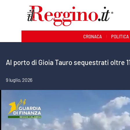
Sezioni
CRONACA
POLITICA
Cronaca
Politica
Al porto di Gioia Tauro sequestrati oltre
Sanità
9 luglio, 2026
Ambiente
Società
Cultura
Economia e lavoro