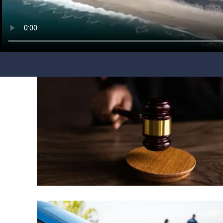
laconair.it
lacitymag.it
ilreggino.it
cosenzachannel.it
ilvibonese.it
catanzarochannel.it
lacapitalenews.it
App
Android