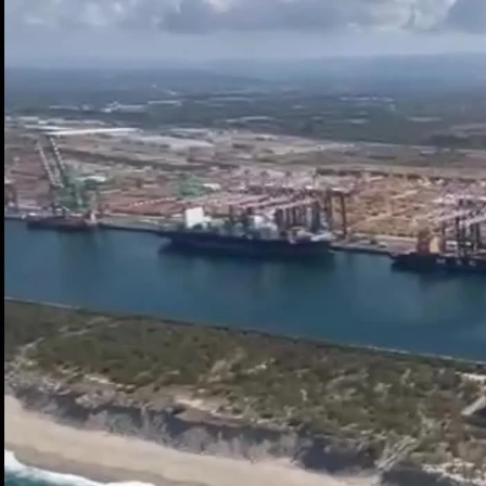
Eventi
Sport
Streaming
LaC TV
Lac Network
LaC OnAir
LaC
Network
lacplay.it
lactv.it