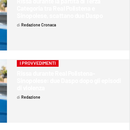
Rissa durante la partita di Terza
Categoria tra Real Polistena e
Sinopolese, scattano due Daspo
Redazione Cronaca
I PROVVEDIMENTI
Rissa durante Real Polistena-
Sinopolese: due Daspo dopo gli episodi
di violenza
Redazione