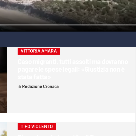
VITTORIA AMARA
Caso migranti, tutti assolti ma dovranno
pagare le spese legali: «Giustizia non è
stata fatta»
Redazione Cronaca
TIFO VIOLENTO