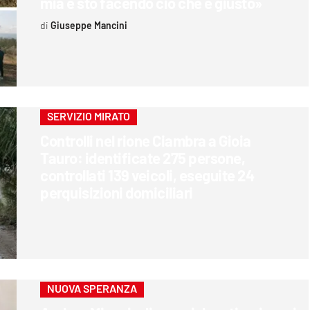
mia e sto facendo ciò che è giusto»
Giuseppe Mancini
SERVIZIO MIRATO
Controlli nel rione Ciambra a Gioia
Tauro: identificate 275 persone,
controllati 139 veicoli, eseguite 24
perquisizioni domiciliari
NUOVA SPERANZA