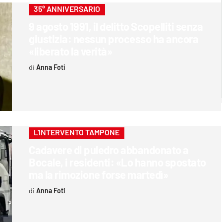
35° ANNIVERSARIO
9 agosto 1991, il delitto Scopelliti senza
giustizia: nessun processo ha ancora
«liberato la verità»
Anna Foti
L'INTERVENTO TAMPONE
Cadavere di puledro abbandonato a
Bocale, i residenti: «Lo hanno spostato
ma la rimozione forse martedì»
Anna Foti