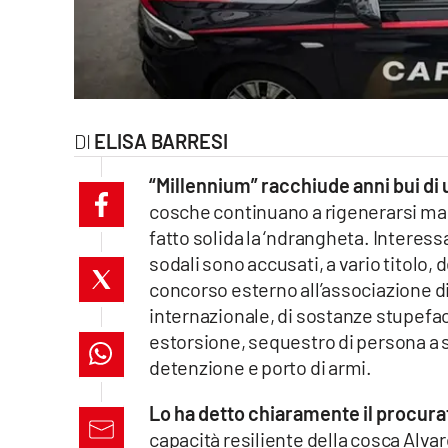
laconair.it
lacitymag.it
ilreggino.it
ELISA BARRESI
cosenzachannel.it
“Millennium” racchiude anni bui di u
cosche continuano a rigenerarsi mant
ilvibonese.it
fatto solida la ‘ndrangheta. Interess
sodali sono accusati, a vario titolo, 
catanzarochannel.it
concorso esterno all’associazione di 
internazionale, di sostanze stupefa
lacapitalenews.it
estorsione, sequestro di persona a 
detenzione e porto di armi.
App
Lo ha detto chiaramente il procur
Android
capacità resiliente della cosca Alvar