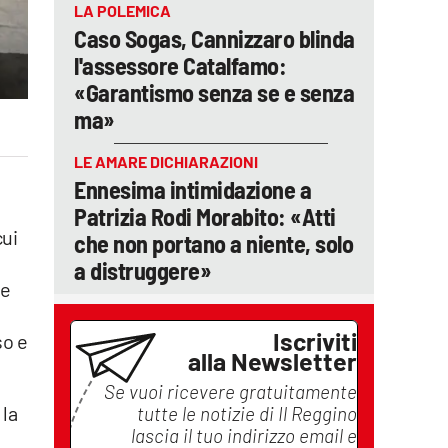
LA POLEMICA
Caso Sogas, Cannizzaro blinda
l'assessore Catalfamo:
«Garantismo senza se e senza
ma»
LE AMARE DICHIARAZIONI
Ennesima intimidazione a
Patrizia Rodi Morabito: «Atti
cui
che non portano a niente, solo
a distruggere»
he
Iscriviti
so e
alla Newsletter
Se vuoi ricevere gratuitamente
 la
tutte le notizie di
Il Reggino
lascia il tuo indirizzo email e