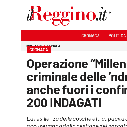
Sezioni
CRONACA
POLITICA
Cronaca
HOME PAGE
CRONACA
CRONACA
Politica
Operazione “Millen
Sanità
criminale delle ‘
Ambiente
anche fuori i confin
Società
200 INDAGATI
Cultura
La resilienza delle cosche e la capacità 
Economia e lavoro
accuse vanno dalla gestione del narcotr