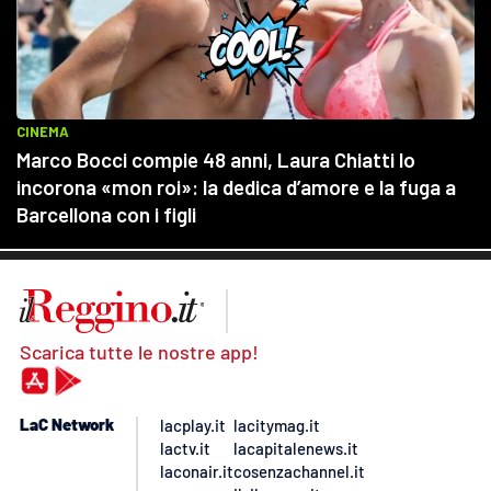
Scarica tutte le nostre app!
LaC Network
lacplay.it
lacitymag.it
lactv.it
lacapitalenews.it
laconair.it
cosenzachannel.it