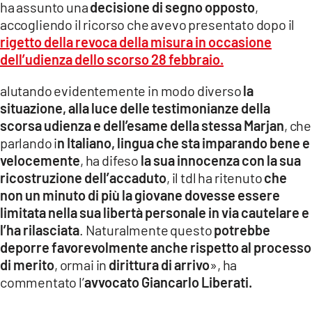
ha assunto una
decisione di segno opposto
,
accogliendo il ricorso che avevo presentato dopo il
rigetto della revoca della misura in occasione
dell’udienza dello scorso 28 febbraio.
alutando evidentemente in modo diverso
la
situazione, alla luce delle testimonianze della
scorsa udienza e dell’esame della stessa Marjan
, che
parlando i
n Italiano, lingua che sta imparando bene e
velocemente
, ha difeso
la sua innocenza con la sua
ricostruzione dell’accaduto
, il tdl ha ritenuto
che
non un minuto di più la giovane dovesse essere
limitata nella sua libertà personale in via cautelare e
l’ha rilasciata
. Naturalmente questo
potrebbe
deporre favorevolmente anche rispetto al processo
di merito
, ormai in
dirittura di arrivo
», ha
commentato l’
avvocato Giancarlo Liberati.