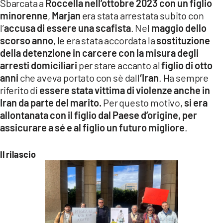
Sbarcata a
Roccella nell’ottobre 2023 con un figlio
minorenne
,
Marjan
era stata arrestata subito con
l’
accusa di essere una scafista
. Nel
maggio dello
scorso anno
, le era stata accordata la
sostituzione
della detenzione in carcere con la misura degli
arresti domiciliari
per stare accanto al
figlio di otto
anni
che aveva portato con sè dall
‘Iran
. Ha sempre
riferito di
essere stata vittima di violenze anche in
Iran da parte del marito.
Per questo motivo,
si era
allontanata con il figlio dal Paese d’origine, per
assicurare a sé e al figlio un futuro migliore
.
Il rilascio