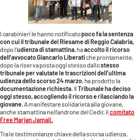
I carabinieri le hanno notificato
poco fa la sentenza
con cui il tribunale del Riesame di Reggio Calabria,
dopo l’
udienza di stamattina
, ha
accolto il ricorso
dell’avvocato Giancarlo Liberati
che prontamente,
dopo la riserva posta oggi stesso dallo
stesso
tribunale per valutate le trascrizioni dell’ultima
udienza dello scorso 24 marzo
, ha prodotto la
documentazione richiesta
. Il
Tribunale ha deciso
oggi stesso, accogliendo il ricorso e rilasciando la
giovane.
A manifestare solidarietà alla giovane,
anche stamattina nell’androne del Cedir, il
comitato
Free Marjan Jamali.
Tra le testimonianze chiave della scorsa udienza,