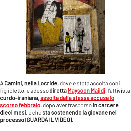
A
Camini, nella Locride,
dove è stata accolta con il
figlioletto, è adesso
diretta
Maysoon Majidi,
l’attivista
curdo-iraniana,
assolta dalla stessa accusa lo
scorso febbraio
,
dopo aver trascorso
in carcere
dieci mesi,
e che
sta sostenendo la giovane nel
processo
(
GUARDA IL VIDEO).