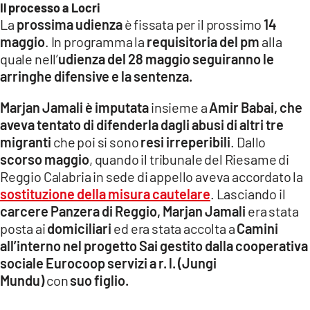
Il processo a Locri
La
prossima udienza
è fissata per il prossimo
14
maggio
. In programma la
requisitoria del pm
alla
quale nell’
udienza del 28 maggio seguiranno le
arringhe difensive e la sentenza.
Marjan Jamali è imputata
insieme a
Amir Babai, che
aveva tentato di difenderla dagli abusi di altri tre
migranti
che poi si sono
resi irreperibili
. Dallo
scorso maggio
, quando il tribunale del Riesame di
Reggio Calabria in sede di appello aveva accordato la
sostituzione della misura cautelare
. Lasciando il
carcere Panzera di Reggio, Marjan Jamali
era stata
posta ai
domiciliari
ed era stata accolta a
Camini
all’interno nel progetto Sai gestito dalla cooperativa
sociale Eurocoop servizi a r. l. (Jungi
Mundu)
con
suo figlio.