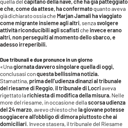
quella del
capitano della nave, che ha già patteggiato
e che, come da attese, ha confermato
quanto aveva
già dichiarato ossia che
Marjan Jamali ha viaggiato
come migrante insieme agli altri
, senza
svolgere
attività riconducibili agli scafisti
che
invece erano
altri, non perseguiti al momento dello sbarco, e
adesso irreperibili.
Due tribunali e due pronunce in un giorno
«Una
giornata davvero singolare quella di oggi,
conclusasi con
questa bellissima notizia.
Stamattina,
prima dell’udienza dinanzi al tribunale
del riesame di Reggio
,
il tribunale di Locri
aveva
rigettato la
richiesta di modifica della misura.
Nelle
more del riesame, in occasione della
scorsa udienza
del 24 marzo
, avevo chiesto che
la giovane potesse
soggiacere all’obbligo di dimora piuttosto che ai
domiciliari
. Invece stasera, il tribunale del Riesame