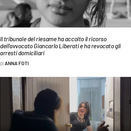
EVENTI
SPORT
Streaming
Il tribunale del riesame ha accolto il ricorso
dell'avvocato Giancarlo Liberati e ha revocato gli
LAC TV
arresti domiciliari
LAC NETWORK
ANNA FOTI
LAC ONAIR
LaC
Network
LACPLAY.IT
LACTV.IT
LACONAIR.IT