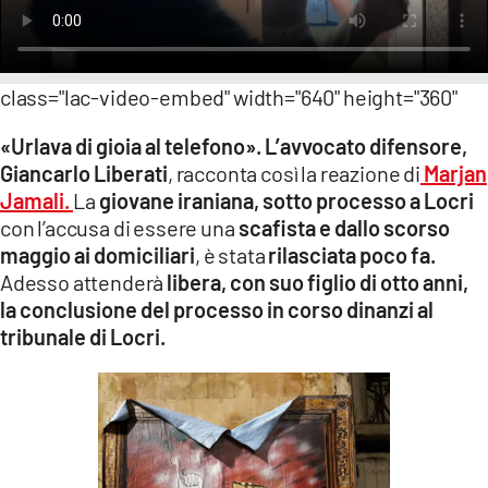
LACITYMAG.IT
ILREGGINO.IT
class="lac-video-embed" width="640" height="360"
COSENZACHANNEL.IT
«Urlava di gioia al telefono». L’avvocato difensore,
Giancarlo Liberati
, racconta così la reazione di
Marjan
ILVIBONESE.IT
Jamali.
La
giovane iraniana, sotto processo a Locri
con l’accusa di essere una
scafista e dallo scorso
CATANZAROCHANNEL.IT
maggio ai domiciliari
, è stata
rilasciata poco fa.
LACAPITALENEWS.IT
Adesso attenderà
libera, con suo figlio di otto anni,
la conclusione del processo in corso dinanzi al
tribunale di Locri.
App
ANDROID
APPLE