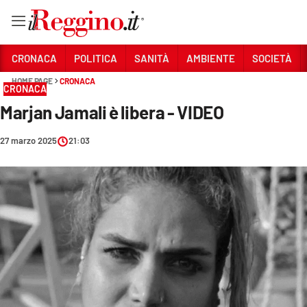
Vai
CRONACA
POLITICA
SANITÀ
AMBIENTE
SOCIETÀ
HOME PAGE
CRONACA
CRONACA
Sezioni
Marjan Jamali è libera - VIDEO
CRONACA
27 marzo 2025
21:03
POLITICA
SANITÀ
AMBIENTE
SOCIETÀ
CULTURA
ECONOMIA E LAVORO