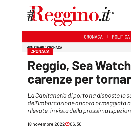
Sezioni
CRONACA
POLITICA
Cronaca
HOME PAGE
CRONACA
CRONACA
Politica
Reggio, Sea Watch
Sanità
carenze per tornar
Ambiente
La Capitaneria di porto ha disposto lo 
Società
dell'imbarcazione ancora ormeggiata al
Cultura
rilevate, in vista della prossima ispezio
Economia e lavoro
18 novembre 2022
06:30