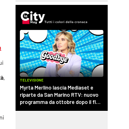
n
ui
tà
,
ni