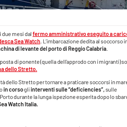
i due mesi dal
fermo amministrativo eseguito a caric
tedesca Sea Watch
. L’imbarcazione dedita al soccorso i
china di levante del porto di Reggio Calabria
.
posta di ponente (quella dell’approdo con i migranti) s
a dello Stretto.
tà dello Stretto per tornare a praticare soccorsi in mar
no
in corso
gli
interventi sulle “deficiencies”,
sulle
i Porto durante la lunga ispezione esperita dopo lo sba
Sea Watch Italia.