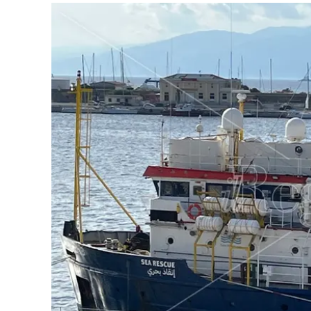
Eventi
Sport
Streaming
LaC TV
Lac Network
LaC OnAir
LaC
Network
lacplay.it
lactv.it