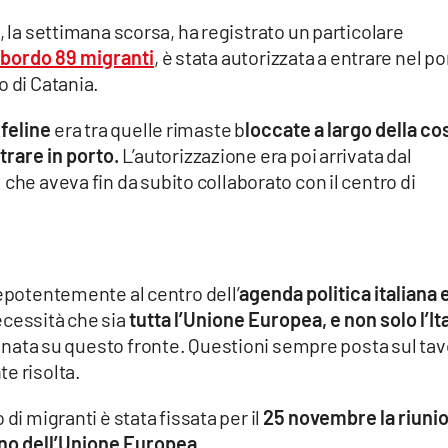
, la settimana scorsa, ha registrato un particolare
 bordo 89 migranti
, è stata autorizzata a entrare nel po
o di Catania.
feline
era tra quelle rimaste b
loccate a largo della co
trare in porto.
L’autorizzazione era poi arrivata dal
. che aveva fin da subito collaborato con il centro di
repotentemente al centro dell’
agenda politica italiana 
necessità che sia
tutta l’Unione Europea, e non solo l’Ita
nata su questo fronte. Questioni sempre posta sul tav
e risolta.
di migranti è stata fissata per il
25 novembre la riuni
erno dell’Unione Europea.