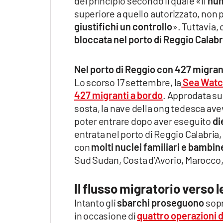
del principio secondo il quale «il
num
superiore a quello autorizzato, non 
giustifichi un controllo
». Tuttavia,
bloccata nel porto di Reggio Calabr
Nel porto di Reggio con 427 migran
Lo scorso 17 settembre, la
Sea Watch
427 migranti a bordo
. Approdata su
sosta, la nave della ong tedesca avev
poter entrare dopo aver eseguito
di
entrata nel porto di Reggio Calabria,
con
molti nuclei familiari e bambin
Sud Sudan, Costa d’Avorio, Marocco, L
Il flusso migratorio verso 
Intanto gli
sbarchi proseguono
sopr
in occasione di
quattro operazioni 