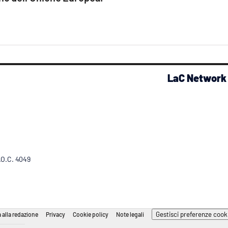
LaC Network
R.O.C. 4049
Gestisci preferenze cook
 alla redazione
Privacy
Cookie policy
Note legali