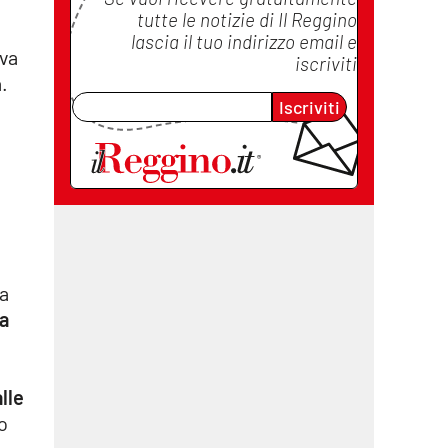
tutte le notizie di
Il Reggino
lascia il tuo indirizzo email e
ova
iscriviti
.
Iscriviti
va
la
lle
o