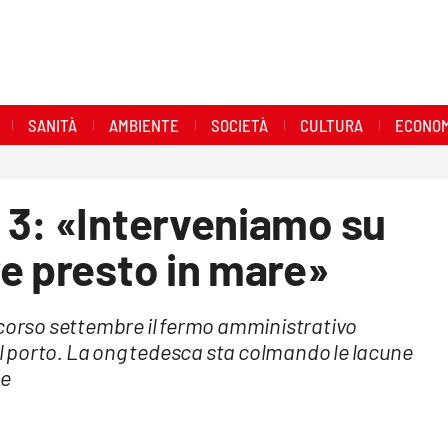
SANITÀ
AMBIENTE
SOCIETÀ
CULTURA
ECONOM
 3: «Interveniamo su
e presto in mare»
scorso settembre il fermo amministrativo
 porto. La ong tedesca sta colmando le lacune
ne