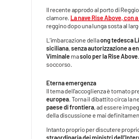
Il recente approdo al porto di Reggio
clamore.
La nave Rise Above, con a
reggino dopo una lunga sosta al larg
L’imbarcazione della
ong tedesca Li
siciliana
,
senza autorizzazione a en
Viminale
ma
solo per la Rise Above
soccorso.
Eterna emergenza
Il tema dell’accoglienza è tornato p
europea
. Torna il dibattito circa la 
paese di frontiera
, ad essere impeg
della discussione e mai definitament
Intanto proprio per discutere proprio 
straordinaria dei ministri dell’Int