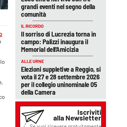
grandi eventi nel segno della
comunità
IL RICORDO
Il sorriso di Lucrezia torna in
o
campo: Palizzi inaugura il
n
Memorial dell'Amicizia
olo
ALLE URNE
Elezioni suppletive a Reggio, si
vota il 27 e 28 settembre 2026
e,
per il collegio uninominale 05
della Camera
rco
Iscriviti
alla Newsletter
Se vuoi ricevere gratuitamente