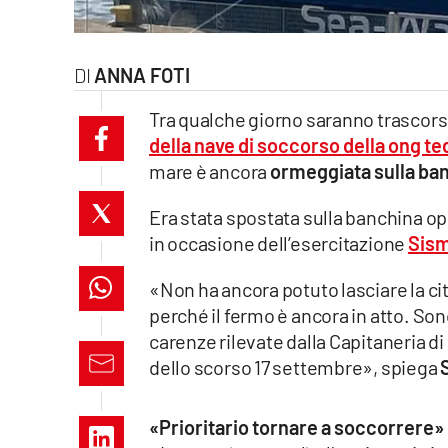
laconair.it
ANNA FOTI
lacitymag.it
Tra qualche giorno saranno trascors
ilreggino.it
della nave di soccorso della ong 
mare è ancora
ormeggiata sulla ban
cosenzachannel.it
Era stata spostata sulla banchina op
ilvibonese.it
in occasione dell’esercitazione
Sism
catanzarochannel.it
«Non ha ancora potuto lasciare la cit
perché il fermo è ancora in atto. So
lacapitalenews.it
carenze rilevate dalla Capitaneria d
dello scorso 17 settembre», spiega
App
Android
«Prioritario tornare a soccorrere»