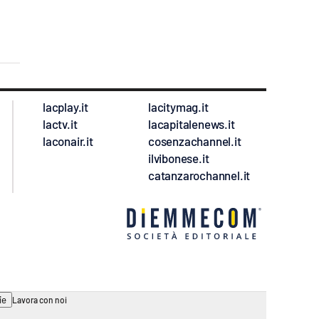
lacplay.it
lacitymag.it
lactv.it
lacapitalenews.it
laconair.it
cosenzachannel.it
ilvibonese.it
catanzarochannel.it
ie
Lavora con noi