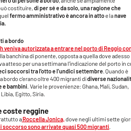
ero di persone a bordo
, anche se ampiamente
può costituire,
di per sé e da solo, una ragione che
 quel
fermo amministrativo è ancora in atto
e la
nave
ia.
ti a bordo
 veniva autorizzata a entrare nel porto di Reggio co
lla banchina di ponente, opposta a quella dove adesso
a atteso per una settimana l’indicazione del porto in c
eci soccorsi tra l’otto e l’undici settembre
. Quando è
 a bordo c’erano oltre 400 migranti di
diverse nazionali
e e bambini
. Varie le provenienze: Ghana, Mali, Sudan,
ibia, Egitto, Siria.
le coste reggine
attutto a
Roccella Jonica,
dove negli ultimi sette gior
di soccorso sono arrivate quasi 500 migranti
.