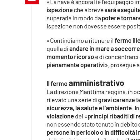
«La nave è ancora lì e l’equipaggio i
Apple
ispezione
che a breve
sarà eseguita
superarla in modo da
potere tornar
ispezione non dovesse essere posit
Vai
«Continuiamo a ritenere il
fermo ill
quella di
andare in mare a soccorre
momento ricorso
e di concentrarci s
pienamente operativi
», prosegue 
amministrativo
Il fermo
La direzione Marittima reggina, in 
rilevato una serie di
gravi carenze t
sicurezza, la salute e l’ambiente
. I
violazione
dei «
principi ribaditi di
non essendo stato tenuto in debito c
persone in pericolo o in difficoltà 