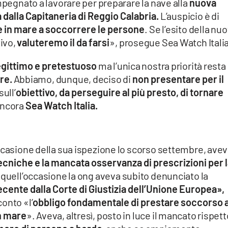
mpegnato a lavorare per preparare la nave alla
nuova
 dalla Capitaneria di Reggio Calabria.
L’auspicio è di
e in mare a soccorrere le persone
. Se l’esito della nu
ivo,
valuteremo il da farsi
», prosegue Sea Watch Italia
egittimo e pretestuoso
ma l’unica nostra priorità resta
re.
Abbiamo, dunque, deciso di
non presentare per il
ull’
obiettivo, da perseguire al più presto, di tornare
ancora
Sea Watch Italia.
occasione della sua ispezione lo scorso settembre, ave
ecniche e la mancata osservanza di prescrizioni per 
n quell’occasione la ong aveva subito denunciato la
 recente dalla Corte di Giustizia dell’Unione Europea»,
onto «l’
obbligo fondamentale di prestare soccorso a
in mare
». Aveva, altresì, posto in luce il mancato rispett