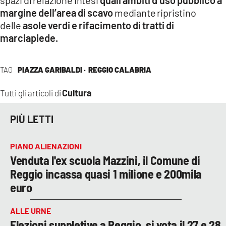
spazi di relazione intesi
quali ambiti d’uso pubblico a
margine dell’area di scavo
mediante ripristino
delle
asole verdi e rifacimento di tratti di
marciapiede.
TAG
PIAZZA GARIBALDI ·
REGGIO CALABRIA
Cultura
Tutti gli articoli di
PIÙ LETTI
PIANO ALIENAZIONI
Venduta l'ex scuola Mazzini, il Comune di
Reggio incassa quasi 1 milione e 200mila
euro
ALLE URNE
Elezioni suppletive a Reggio, si vota il 27 e 28