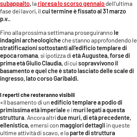
subappalto
,
la
ripresa lo scorso gennaio
dell’ultima
fase dei lavori, il
cui termine è fissato al 31 marzo
LACITYMAG.IT
p.v..
ILREGGINO.IT
Fino alla prossima settimana proseguiranno
le
COSENZACHANNEL.IT
indagini archeologiche
che stanno approfondendo le
stratificazioni sottostanti all’edificio templare di
ILVIBONESE.IT
epoca romana
, si ipotizza di
età Augustea, forse di
prima età Giulio Claudia,
di cui
sopravvivono il
CATANZAROCHANNEL.IT
basamento e quel che è stato lasciato delle scale di
LACAPITALENEWS.IT
ingresso, lato corso Garibaldi.
I reperti che resteranno visibili
App
«Il basamento di un
edificio templare a podio di
ANDROID
primissima età imperiale
e i
muri legati a questa
struttura
. Ancora altri
due muri, di età precedente,
APPLE
ellenistica,
emersi con
maggiori dettagli
in queste
ultime attività di scavo, e la
parte di struttura