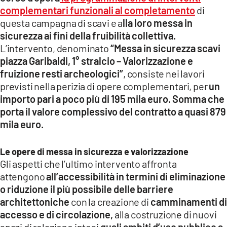
complementari funzionali al completamento
di
questa campagna di scavi e a
lla loro messa in
sicurezza ai fini della fruibilità collettiva.
L’intervento, denominato
“Messa in sicurezza scavi
piazza Garibaldi, 1° stralcio – Valorizzazione e
fruizione resti archeologici”
, consiste nei lavori
previsti nella perizia di opere complementari, per
un
importo pari a poco più di 195 mila euro. Somma che
porta il valore complessivo del contratto a quasi 879
mila euro.
Le opere di messa in sicurezza e valorizzazione
Gli aspetti che l’ultimo intervento affronta
attengono
all’accessibilità in termini di eliminazione
o riduzione il più possibile delle barriere
architettoniche
con la creazione di
camminamenti di
accesso e di circolazione,
alla costruzione di nuovi