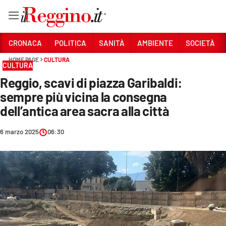
Vai
CRONACA
POLITICA
SANITÀ
AMBIENTE
SOCIETÀ
HOME PAGE
CULTURA
CULTURA
Sezioni
Reggio, scavi di piazza Garibaldi:
CRONACA
sempre più vicina la consegna
POLITICA
dell’antica area sacra alla città
SANITÀ
6 marzo 2025
06:30
AMBIENTE
SOCIETÀ
CULTURA
ECONOMIA E LAVORO