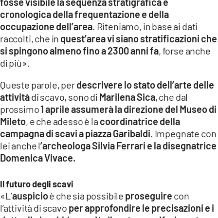
fosse visibile la sequenza stratigrafica e
cronologica della frequentazione e della
occupazione dell’area
. Riteniamo, in base ai dati
raccolti, che in
quest’area vi siano stratificazioni che
si spingono almeno fino a 2300 anni fa
, forse anche
di più».
Queste parole, per
descrivere lo stato dell’arte delle
attività
di scavo, sono di
Marilena Sica
, che dal
prossimo
1 aprile assumerà la direzione del Museo di
Mileto
, e che adesso è la
coordinatrice della
campagna di scavi a piazza Garibaldi
. Impegnate con
lei anche l
’archeologa Silvia Ferrari e la disegnatrice
Domenica Vivace.
Il futuro degli scavi
«L’
auspicio
è che sia possibile
proseguire
con
l’attività di scavo
per approfondire le precisazioni e i