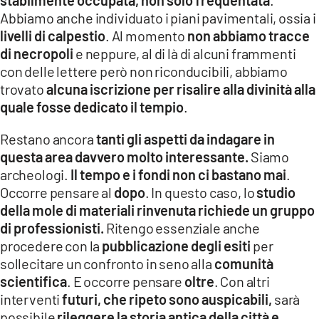
Abbiamo anche individuato i piani pavimentali, ossia i
livelli di calpestio
. Al momento
non abbiamo tracce
di necropoli
e neppure, al di là di alcuni frammenti
con delle lettere però non riconducibili, abbiamo
trovato
alcuna iscrizione per risalire alla divinità alla
quale fosse dedicato il tempio
.
Restano ancora
tanti gli aspetti da indagare in
questa area davvero molto interessante.
Siamo
archeologi.
Il tempo e i fondi non ci bastano mai
.
Occorre pensare al
dopo
. In questo caso, lo
studio
della mole di materiali rinvenuta richiede un gruppo
di professionisti.
Ritengo essenziale anche
procedere con la
pubblicazione degli esiti
per
sollecitare un confronto in seno alla
comunità
scientifica
. E occorre pensare
oltre
. Con altri
interventi
futuri, che ripeto sono auspicabili,
sarà
possibile
rileggere la storia antica della città e