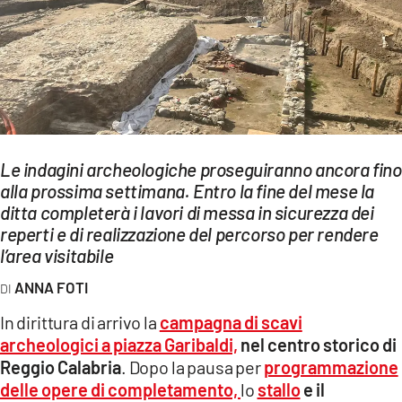
EVENTI
SPORT
Streaming
LAC TV
Le indagini archeologiche proseguiranno ancora fino
LAC NETWORK
alla prossima settimana. Entro la fine del mese la
ditta completerà i lavori di messa in sicurezza dei
LAC ONAIR
reperti e di realizzazione del percorso per rendere
l’area visitabile
LaC
ANNA FOTI
Network
LACPLAY.IT
In dirittura di arrivo la
campagna di scavi
archeologici a piazza Garibaldi,
nel centro storico di
LACTV.IT
Reggio Calabria
. Dopo la pausa per
programmazione
delle opere di completamento,
lo
stallo
e il
LACONAIR.IT