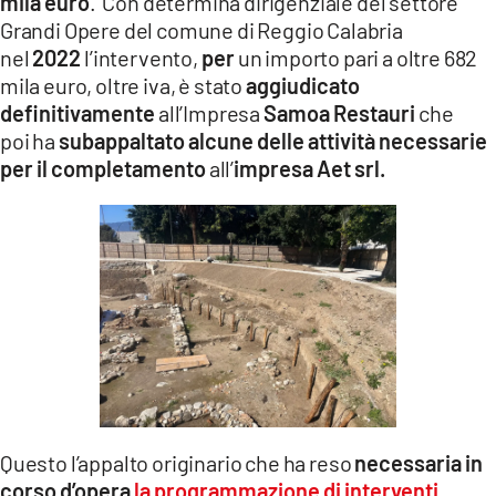
mila euro
. Con determina dirigenziale del settore
Grandi Opere del comune di Reggio Calabria
nel
2022
l’intervento,
per
un importo pari a oltre 682
mila euro, oltre iva, è stato
aggiudicato
definitivamente
all’Impresa
Samoa Restauri
che
poi ha
subappaltato alcune delle attività necessarie
per il completamento
all’
impresa Aet srl.
Questo l’appalto originario che ha reso
necessaria in
corso d’opera
la programmazione di interventi