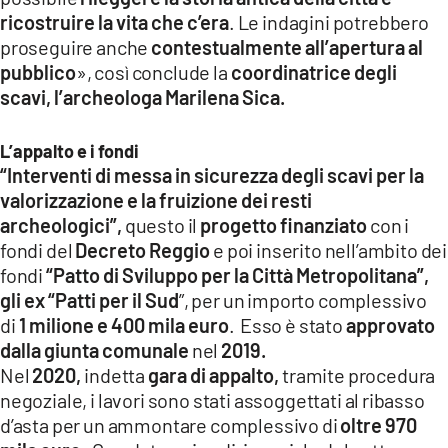
ricostruire la vita che c’era
. Le indagini potrebbero
proseguire anche
contestualmente all’apertura al
pubblico
», così conclude la
coordinatrice degli
scavi, l’archeologa Marilena Sica.
L’appalto e i fondi
“Interventi di messa in sicurezza degli scavi per la
valorizzazione e la fruizione dei resti
archeologici”,
questo il
progetto finanziato
con i
fondi del
Decreto Reggio
e poi inserito nell’ambito dei
fondi
“Patto di Sviluppo per la Città Metropolitana”,
gli ex “Patti per il Sud
”, per un importo complessivo
di
1 milione e 400 mila euro
. Esso è stato
approvato
dalla giunta comunale
nel
2019.
Nel
2020,
indetta
gara di appalto,
tramite procedura
negoziale, i lavori sono stati assoggettati al ribasso
d’asta per un ammontare complessivo di
oltre 970