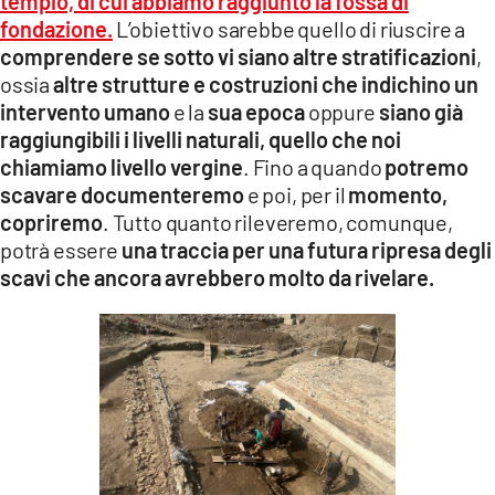
tempio, di cui abbiamo raggiunto la fossa di
fondazione.
L’obiettivo sarebbe quello di riuscire a
comprendere se sotto vi siano altre stratificazioni
,
ossia
altre strutture e costruzioni che indichino un
intervento umano
e la
sua epoca
oppure
siano già
raggiungibili i livelli naturali, quello che noi
chiamiamo livello vergine
. Fino a quando
potremo
scavare documenteremo
e poi, per il
momento,
copriremo
. Tutto quanto rileveremo, comunque,
potrà essere
una traccia per una futura ripresa degli
scavi che ancora avrebbero molto da rivelare.