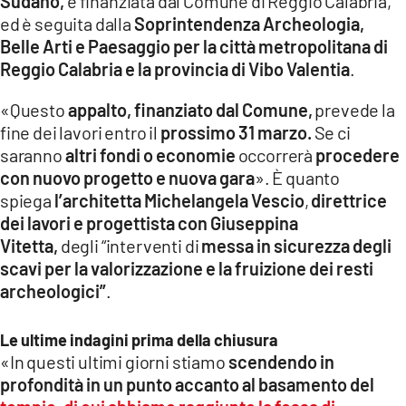
Sudano,
è finanziata dal Comune di Reggio Calabria,
ed è seguita dalla
Soprintendenza Archeologia,
Belle Arti e Paesaggio per la città metropolitana di
Reggio Calabria e la provincia di Vibo Valentia
.
«Questo
appalto, finanziato dal Comune,
prevede la
fine dei lavori entro il
prossimo 31 marzo.
Se ci
saranno
altri fondi o economie
occorrerà
procedere
con nuovo progetto e nuova gara
». È quanto
spiega
l’architetta Michelangela Vescio
,
direttrice
dei lavori e progettista con Giuseppina
Vitetta,
degli “interventi di
messa in sicurezza degli
scavi per la valorizzazione e la fruizione dei resti
archeologici”
.
Le ultime indagini prima della chiusura
«In questi ultimi giorni stiamo
scendendo in
profondità in un punto accanto al basamento del