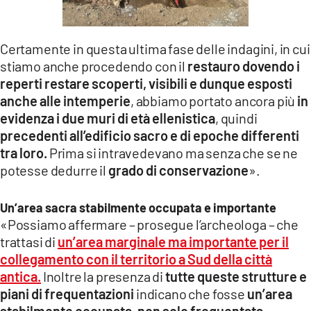
Certamente in questa ultima fase delle indagini, in cui
stiamo anche procedendo con il
restauro dovendo i
reperti restare scoperti, visibili e dunque esposti
anche alle intemperie
, abbiamo portato ancora più
in
evidenza i due muri di età ellenistica
, quindi
precedenti all’edificio sacro e di epoche differenti
tra loro.
Prima si intravedevano ma senza che se ne
potesse dedurre il
grado di conservazione
».
Un’area sacra stabilmente occupata e importante
«Possiamo affermare – prosegue l’archeologa – che
trattasi di
un’area marginale ma importante per il
collegamento con il territorio a Sud della città
antica
.
Inoltre la presenza di
tutte queste strutture e
piani di frequentazioni
indicano che fosse
un’area
stabilmente occupata, non solo frequentata
.