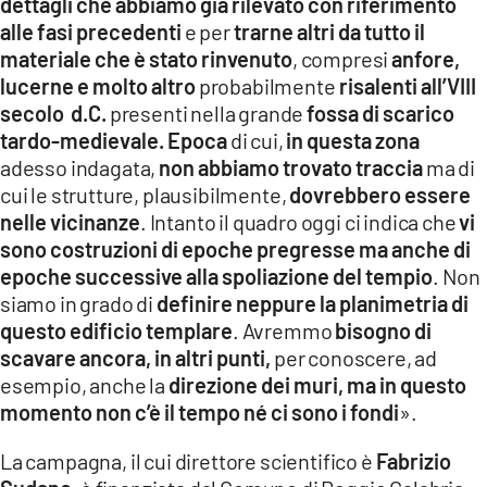
dettagli che abbiamo già rilevato con riferimento
alle fasi precedenti
e per
trarne altri da tutto il
materiale che è stato rinvenuto
, compresi
anfore,
lucerne e molto altro
probabilmente
risalenti all’VIII
secolo d.C.
presenti nella grande
fossa di scarico
tardo-medievale. Epoca
di cui,
in questa zona
adesso indagata,
non abbiamo trovato traccia
ma di
cui le strutture, plausibilmente,
dovrebbero essere
nelle vicinanze
. Intanto il quadro oggi ci indica che
vi
sono costruzioni di epoche pregresse ma anche di
epoche successive alla spoliazione del tempio
. Non
siamo in grado di
definire neppure la planimetria di
questo edificio templare
. Avremmo
bisogno di
scavare ancora, in altri punti,
per conoscere, ad
esempio, anche la
direzione dei muri, ma in questo
momento non c’è il tempo né ci sono i fondi
».
La campagna, il cui direttore scientifico è
Fabrizio