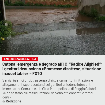
EMERGENZA SCOLASTICA
Catona, emergenza e degrado all’I.C. “Radice Alighieri”:
i genitori denunciano «Promesse disattese, situazione
inaccettabile» – FOTO
Servizi igienici critici, assenza di riscaldamento, infiltrazioni e
allagamenti: i rappresentanti dei genitori chiedono interventi
immediati al Comune e alla Città Metropolitana di Reggio Calabria.
«Non bastano più rassicurazioni, servono atti concreti e tempi
certi».
Redazione