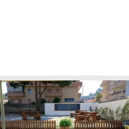
LACITYMAG.IT
ILREGGINO.IT
COSENZACHANNEL.IT
ILVIBONESE.IT
CATANZAROCHANNEL.IT
LACAPITALENEWS.IT
App
ANDROID
APPLE