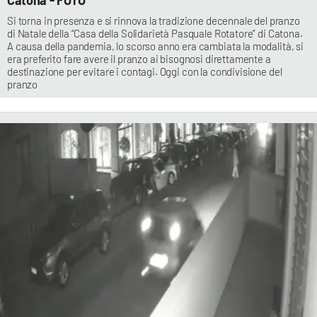
Si torna in presenza e si rinnova la tradizione decennale del pranzo
di Natale della “Casa della Solidarietà Pasquale Rotatore” di Catona.
A causa della pandemia, lo scorso anno era cambiata la modalità, si
era preferito fare avere il pranzo ai bisognosi direttamente a
destinazione per evitare i contagi. Oggi con la condivisione del
pranzo