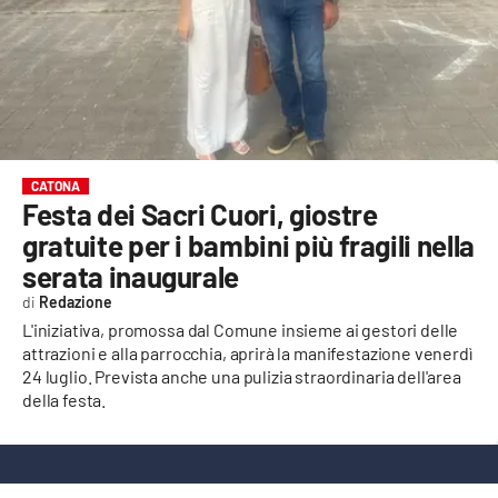
EVENTI
SPORT
Streaming
LAC TV
CATONA
Festa dei Sacri Cuori, giostre
LAC NETWORK
gratuite per i bambini più fragili nella
serata inaugurale
LAC ONAIR
Redazione
L'iniziativa, promossa dal Comune insieme ai gestori delle
LaC
attrazioni e alla parrocchia, aprirà la manifestazione venerdì
Network
24 luglio. Prevista anche una pulizia straordinaria dell'area
LACPLAY.IT
della festa.
LACTV.IT
LACONAIR.IT