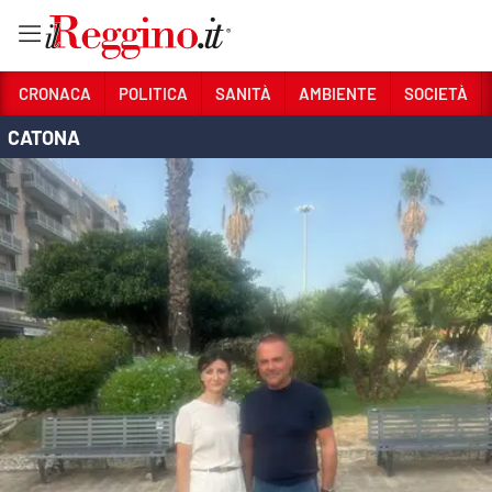
Vai
CRONACA
POLITICA
SANITÀ
AMBIENTE
SOCIETÀ
CATONA
Sezioni
CRONACA
POLITICA
SANITÀ
AMBIENTE
SOCIETÀ
CULTURA
ECONOMIA E LAVORO