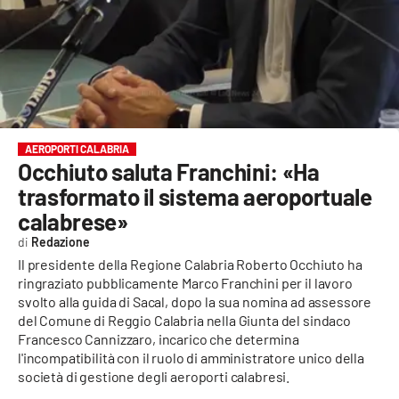
EVENTI
SPORT
Streaming
LAC TV
AEROPORTI CALABRIA
Occhiuto saluta Franchini: «Ha
LAC NETWORK
trasformato il sistema aeroportuale
calabrese»
LAC ONAIR
Redazione
Il presidente della Regione Calabria Roberto Occhiuto ha
LaC
ringraziato pubblicamente Marco Franchini per il lavoro
Network
svolto alla guida di Sacal, dopo la sua nomina ad assessore
LACPLAY.IT
del Comune di Reggio Calabria nella Giunta del sindaco
Francesco Cannizzaro, incarico che determina
LACTV.IT
l'incompatibilità con il ruolo di amministratore unico della
società di gestione degli aeroporti calabresi.
LACONAIR.IT