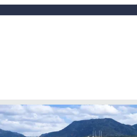
LACITYMAG.IT
ILREGGINO.IT
COSENZACHANNEL.IT
ILVIBONESE.IT
CATANZAROCHANNEL.IT
LACAPITALENEWS.IT
App
ANDROID
APPLE