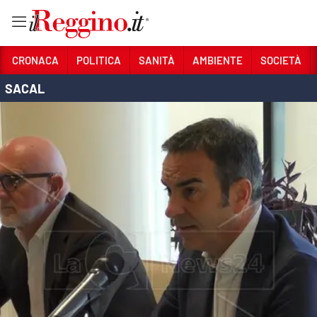
Vai
CRONACA
POLITICA
SANITÀ
AMBIENTE
SOCIETÀ
SACAL
Sezioni
CRONACA
POLITICA
SANITÀ
AMBIENTE
SOCIETÀ
CULTURA
ECONOMIA E LAVORO