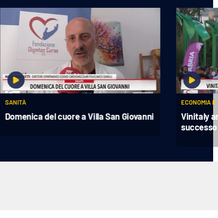
SANITÀ
ECONOMIA E
Domenica del cuore a Villa San Giovanni
Vinitaly 
successo