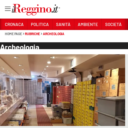
Vai
CRONACA
POLITICA
SANITÀ
AMBIENTE
SOCIETÀ
HOME PAGE
RUBRICHE
ARCHEOLOGIA
Sezioni
Archeologia
CRONACA
POLITICA
SANITÀ
AMBIENTE
SOCIETÀ
CULTURA
ECONOMIA E LAVORO