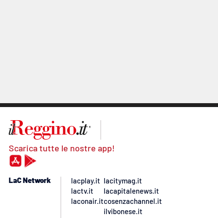
Scarica tutte le nostre app!
LaC Network
lacplay.it
lacitymag.it
lactv.it
lacapitalenews.it
laconair.it
cosenzachannel.it
ilvibonese.it