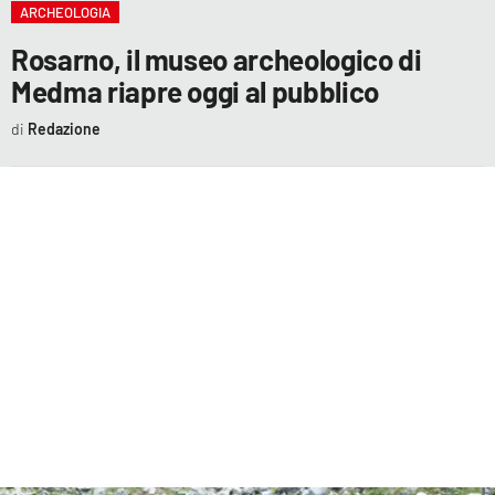
ARCHEOLOGIA
EVENTI
Rosarno, il museo archeologico di
SPORT
Medma riapre oggi al pubblico
Redazione
Streaming
LAC TV
LAC NETWORK
LAC ONAIR
LaC
Network
LACPLAY.IT
LACTV.IT
LACONAIR.IT