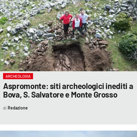
LACITYMAG.IT
ILREGGINO.IT
COSENZACHANNEL.IT
ILVIBONESE.IT
CATANZAROCHANNEL.IT
LACAPITALENEWS.IT
ARCHEOLOGIA
Aspromonte: siti archeologici inediti a
Bova, S. Salvatore e Monte Grosso
App
ANDROID
Redazione
APPLE