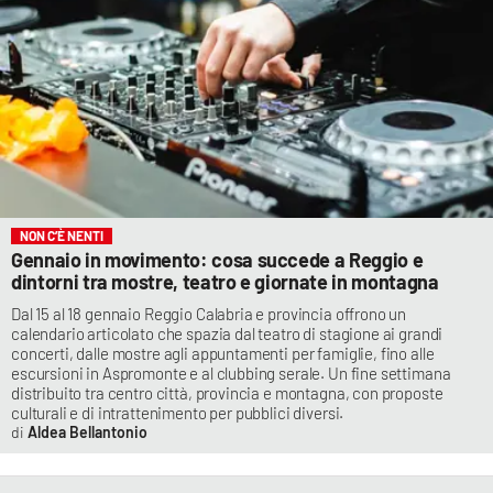
NON C’È NENTI
Gennaio in movimento: cosa succede a Reggio e
dintorni tra mostre, teatro e giornate in montagna
Dal 15 al 18 gennaio Reggio Calabria e provincia offrono un
calendario articolato che spazia dal teatro di stagione ai grandi
concerti, dalle mostre agli appuntamenti per famiglie, fino alle
escursioni in Aspromonte e al clubbing serale. Un fine settimana
distribuito tra centro città, provincia e montagna, con proposte
culturali e di intrattenimento per pubblici diversi.
Aldea Bellantonio