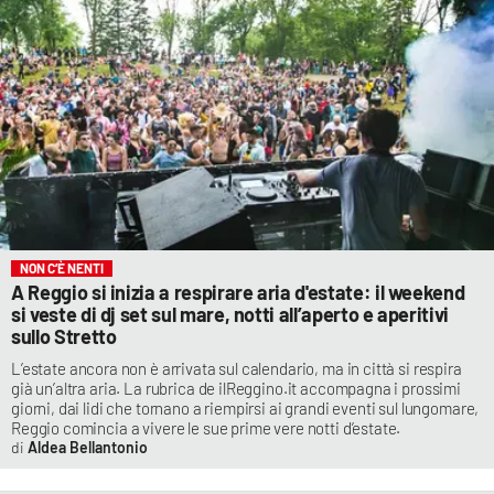
NON C’È NENTI
A Reggio si inizia a respirare aria d'estate: il weekend
si veste di dj set sul mare, notti all’aperto e aperitivi
sullo Stretto
L’estate ancora non è arrivata sul calendario, ma in città si respira
già un’altra aria. La rubrica de ilReggino.it accompagna i prossimi
giorni, dai lidi che tornano a riempirsi ai grandi eventi sul lungomare,
Reggio comincia a vivere le sue prime vere notti d’estate.
Aldea Bellantonio