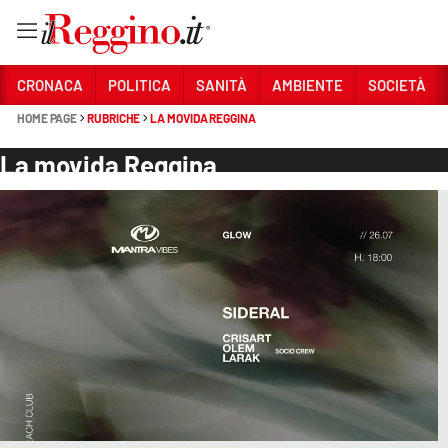
Vai
CRONACA
POLITICA
SANITÀ
AMBIENTE
SOCIETÀ
HOME PAGE
RUBRICHE
LA MOVIDA REGGINA
Sezioni
La movida Reggina
CRONACA
POLITICA
SANITÀ
AMBIENTE
SOCIETÀ
CULTURA
ECONOMIA E LAVORO