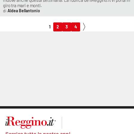
muove anche questa settimana. La rubrica de IlReggino.it vi porta in
giro tra mari e monti.
Aldea Bellantonio
1
2
3
4
Scarica tutte le nostre app!