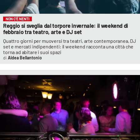
NON C’È NENTI
Reggio si sveglia dal torpore invernale: il weekend di
febbraio tra teatro, arte e DJ set
Quattro giorni per muoversi tra teatri, arte contemporanea, DJ
set e mercati indipendenti: il weekend racconta una città che
torna ad abitare i suoi spazi
Aldea Bellantonio