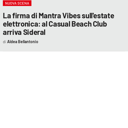
NUOVA SCENA
EVENTI
La firma di Mantra Vibes sull'estate
SPORT
elettronica: al Casual Beach Club
arriva Sideral
Streaming
Aldea Bellantonio
LAC TV
LAC NETWORK
LAC ONAIR
LaC
Network
LACPLAY.IT
LACTV.IT
LACONAIR.IT