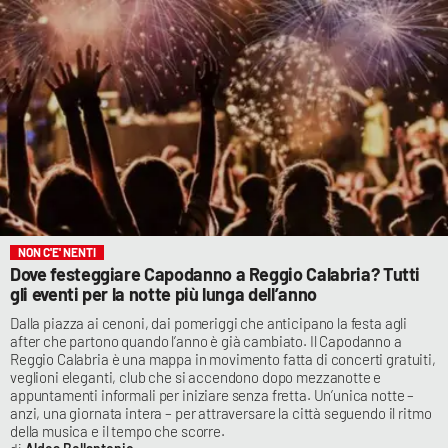
NON C'E' NENTI
Dove festeggiare Capodanno a Reggio Calabria? Tutti
gli eventi per la notte più lunga dell’anno
Dalla piazza ai cenoni, dai pomeriggi che anticipano la festa agli
after che partono quando l’anno è già cambiato. Il Capodanno a
Reggio Calabria è una mappa in movimento fatta di concerti gratuiti,
veglioni eleganti, club che si accendono dopo mezzanotte e
appuntamenti informali per iniziare senza fretta. Un’unica notte –
anzi, una giornata intera – per attraversare la città seguendo il ritmo
della musica e il tempo che scorre.