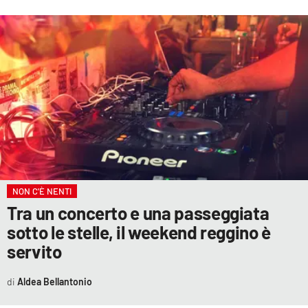
LACITYMAG.IT
ILREGGINO.IT
COSENZACHANNEL.IT
ILVIBONESE.IT
CATANZAROCHANNEL.IT
LACAPITALENEWS.IT
NON C'È NENTI
Tra un concerto e una passeggiata
App
sotto le stelle, il weekend reggino è
ANDROID
servito
APPLE
Aldea Bellantonio