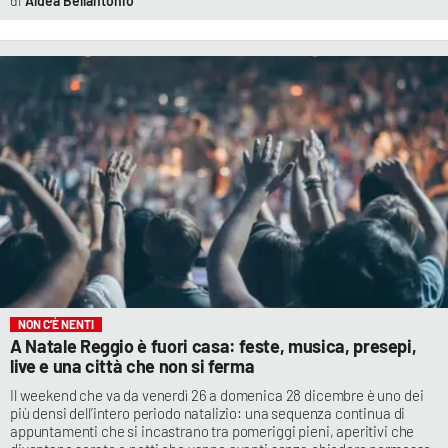
Aldea Bellantonio
NON C’È NENTI
A Natale Reggio è fuori casa: feste, musica, presepi,
live e una città che non si ferma
Il weekend che va da venerdì 26 a domenica 28 dicembre è uno dei
più densi dell’intero periodo natalizio: una sequenza continua di
appuntamenti che si incastrano tra pomeriggi pieni, aperitivi che