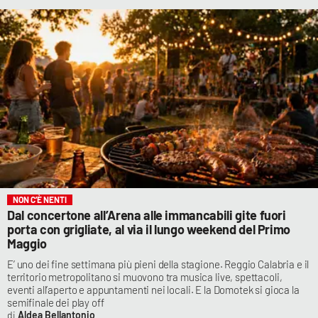
NON C’È NENTI
Dal concertone all’Arena alle immancabili gite fuori
porta con grigliate, al via il lungo weekend del Primo
Maggio
E’ uno dei fine settimana più pieni della stagione. Reggio Calabria e il
territorio metropolitano si muovono tra musica live, spettacoli,
eventi all’aperto e appuntamenti nei locali. E la Domotek si gioca la
semifinale dei play off
Aldea Bellantonio